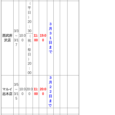
（
平
日
）
20
３
：
月
3/3
30
３
西武所
～
10:0
11:
19:0
（
１
沢店
3/1
0
00
0
祝
日
7
・
ま
祭
で
日
）
20
：
00
３
月
3/5
２
マルイ
～
10:0
20:0
11:
20:0
２
志木店
3/1
0
0
00
0
日
5
ま
で