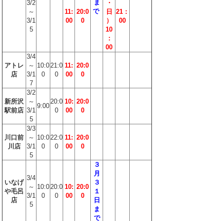
ま
3/2
・
で
～
11:
20:0
日
21：
3/1
00
0
）
00
5
10
：
00
3/4
アトレ
～
10:0
21:0
11:
20:0
店
3/1
0
0
00
0
7
3/2
新所沢
～
20:0
10:
20:0
9:00
駅前店
3/1
0
00
0
5
3/3
川口前
～
10:0
22:0
11:
20:0
川店
3/1
0
0
00
0
5
３
月
3/4
いなげ
３
～
10:0
20:0
10:
20:0
や毛呂
１
3/1
0
0
00
0
店
日
5
ま
で