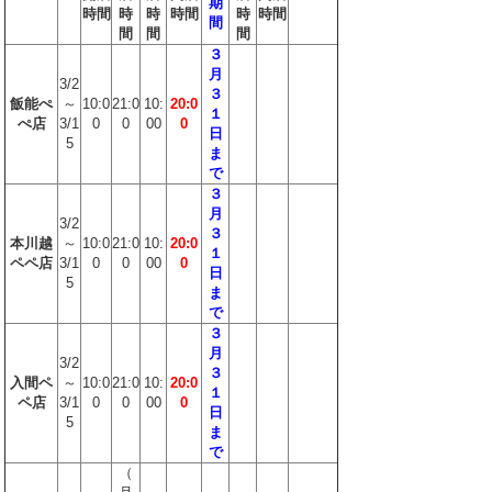
期
時間
時
時
時間
時
時間
間
間
間
間
３
月
3/2
３
飯能ぺ
～
10:0
21:0
10:
20:0
１
ぺ店
3/1
0
0
00
0
日
5
ま
で
３
月
3/2
３
本川越
～
10:0
21:0
10:
20:0
１
ペペ店
3/1
0
0
00
0
日
5
ま
で
３
月
3/2
３
入間ペ
～
10:0
21:0
10:
20:0
１
ペ店
3/1
0
0
00
0
日
5
ま
で
（