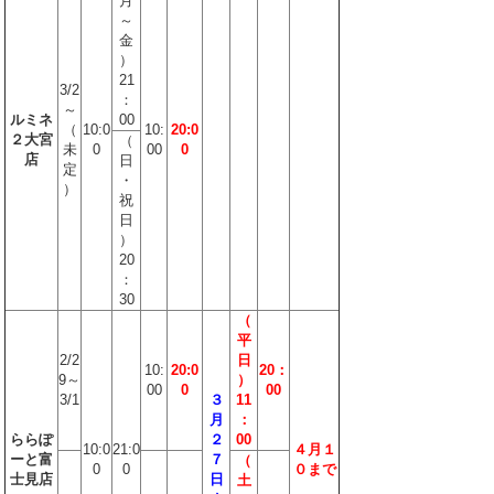
月
～
金
）
21
3/2
：
～
ルミネ
00
（
10:0
10:
20:0
２大宮
（
未
0
00
0
店
日
定
・
）
祝
日
）
20
：
30
（
平
2/2
日
10:
20:0
20：
9～
）
00
0
00
3/1
３
11
月
：
ららぽ
２
00
10:0
21:0
４月１
ーと富
７
（
0
0
０まで
士見店
日
土