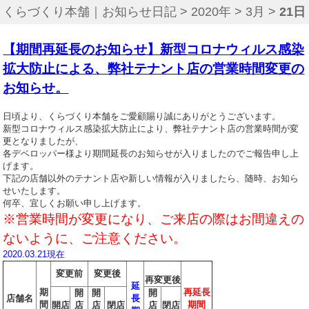
くらづくり本舗｜お知らせ日記
>
2020年
>
3月
>
21日
【期間再延長のお知らせ】新型コロナウィルス感染
拡大防止による、弊社テナント店の営業時間変更の
お知らせ。
日頃より、くらづくり本舗をご愛顧賜り誠にありがとうございます。
新型コロナウィルス感染拡大防止により、弊社テナント店の営業時間が変
更となりましたが、
各デベロッパー様より期間延長のお知らせが入りましたのでご報告申し上
げます。
下記の店舗以外のテナント店や新しい情報が入りましたら、随時、お知ら
せいたします。
何卒、宜しくお願い申し上げます。
※営業時間が変更になり、ご来店の際はお間違えの
ないように、ご注意ください。
2020.03.21
現在
変更前
変更後
再変更後
延
期
再延長
開
開
開
店舗名
長
間
期間
開店
店
店
閉店
店
閉店