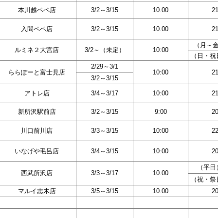
本川越ペペ店
3/2～3/15
10:00
21
入間ペペ店
3/2～3/15
10:00
21
（月～金
ルミネ２大宮店
3/2～（未定）
10:00
（日・祝日
2/29～3/1
ららぽーと富士見店
10:00
21
3/2～3/15
アトレ店
3/4～3/17
10:00
21
新所沢駅前店
3/2～3/15
9:00
20
川口前川店
3/3～3/15
10:00
22
いなげや毛呂店
3/4～3/15
10:00
20
（平日）
西武所沢店
3/3～3/17
10:00
（祝・祭日
マルイ志木店
3/5～3/15
10:00
20