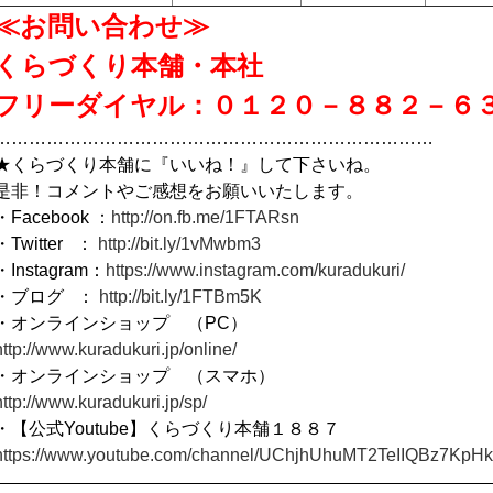
≪お問い合わせ≫
くらづくり本舗・本社
フリーダイヤル：０１２０－８８２－６
…………………………………………………………………
★くらづくり本舗に『いいね！』して下さいね。
是非！コメントやご感想をお願いいたします。
・Facebook ：
http://on.fb.me/1FTARsn
・Twitter ：
http://bit.ly/1vMwbm3
・Instagram：
https://www.instagram.com/kuradukuri/
・ブログ ：
http://bit.ly/1FTBm5K
・オンラインショップ （PC）
http://www.kuradukuri.jp/online/
・オンラインショップ （スマホ）
http://www.kuradukuri.jp/sp/
・【公式Youtube】くらづくり本舗１８８７
https://www.youtube.com/channel/UChjhUhuMT2TeIIQBz7KpH