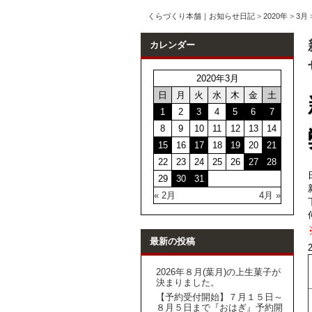
くらづくり本舗｜お知らせ日記
>
2020年
>
3月
カレンダー
2020年3月
日
月
火
水
木
金
土
1
2
3
4
5
6
7
8
9
10
11
12
13
14
15
16
17
18
19
20
21
22
23
24
25
26
27
28
29
30
31
« 2月
4月 »
最新の投稿
2026年８月(葉月)の上生菓子が
決まりました。
【予約受付開始】７月１５日～
８月５日まで『おはぎ』予約開