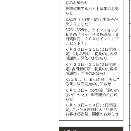
始のお知らせ
夏季短期アルバイト募集のお知
らせ
2026年７月(文月)の上生菓子が
決まりました。
6/26～6/28オンラインショップ
初企画『おかげさま感謝祭・３
日間限定「２００ポイント」プ
レゼント！』
６月２０日～２１日(２日間限
定) ふじみ野店「初夏のお客様
感謝祭」開催のお知らせ
６月２０日～２１日(２日間限
定) 吉田新町店「初夏のお客様
感謝祭」開催のお知らせ
６/２９より、初山名物「あんこ
ろ餅」販売開始のお知らせ
６月１２日～七夕限定『願い糸
(ねがいいと)』販売開始のお知
らせ
６月１３日～１４日(２日間限
定) さいたま吉野町店「初夏の
お客様感謝祭」開催のお知らせ