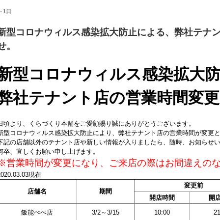
>
1日
新型コロナウィルス感染拡大防止による、弊社テナ
せ。
新型コロナウィルス感染拡大
弊社テナント店の営業時間変
日頃より、くらづくり本舗をご愛顧賜り誠にありがとうございます。
新型コロナウィルス感染拡大防止により、弊社テナント店の営業時間が変更
下記の店舗以外のテナント店や新しい情報が入りましたら、随時、お知らせ
何卒、宜しくお願い申し上げます。
※営業時間が変更になり、ご来店の際はお間違えの
2020.03.03現在
変更前
店舗名
期間
開店時間
開
飯能ぺぺ店
3/2～3/15
10:00
21