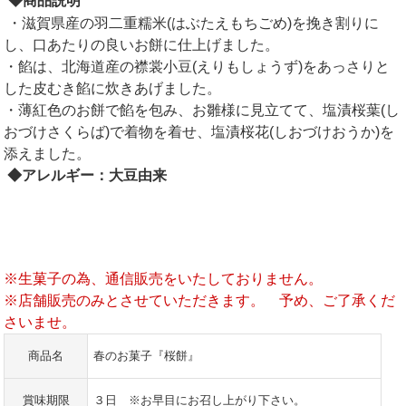
◆商品説明
・滋賀県産の羽二重糯米(はぶたえもちごめ)を挽き割りに
し、口あたりの良いお餅に仕上げました。
・餡は、北海道産の襟裳小豆(えりもしょうず)をあっさりと
した皮むき餡に炊きあげました。
・薄紅色のお餅で餡を包み、お雛様に見立てて、塩漬桜葉(し
おづけさくらば)で着物を着せ、塩漬桜花(しおづけおうか)を
添えました。
◆アレルギー：大豆由来
※生菓子の為、通信販売をいたしておりません。
※店舗販売のみとさせていただきます。 予め、ご了承くだ
さいませ。
商品名
春のお菓子『桜餅』
賞味期限
３日 ※お早目にお召し上がり下さい。