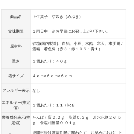
商品名
上生菓子 芽吹き（めぶき）
賞味期限
１両日中 ※お早目にお召し上がり下さい。
砂糖(国内製造)、白餡、小豆、水飴、寒天、求肥餅 /
原材料
酒精、着色料（赤３・赤１０６・青１）
重さ
１個あたり：４０ｇ
箱サイズ
４ｃｍ×６ｃｍ×６ｃｍ
アレルギー表示
なし
エネルギー(推定
１個あたり：１１７kcal
値)
栄養成分表示(推
たんぱく質２.２ｇ 脂質０.２ｇ 炭水化物２６.５
定値)
ｇ 食塩相当量０.０１ｇ
※開封後は賞味期限に関わらず、お早めにお召し上