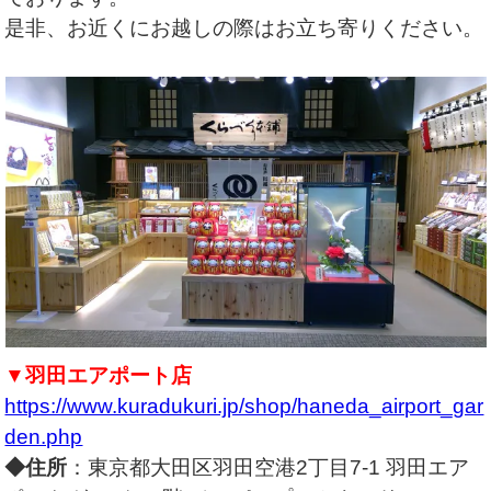
是非、お近くにお越しの際はお立ち寄りください。
▼羽田エアポート店
https://www.kuradukuri.jp/shop/haneda_airport_gar
den.php
◆住所
：東京都大田区羽田空港2丁目7-1 羽田エア