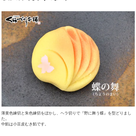
薄黄色練切と朱色練切をぼかし、ヘラ切りで『野に舞う蝶』を型どりまし
た。
中餡は小豆皮むき餡です。