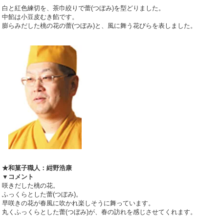
白と紅色練切を、茶巾絞りで蕾(つぼみ)を型どりました。
中餡は小豆皮むき餡です。
膨らみだした桃の花の蕾(つぼみ)と、風に舞う花びらを表しました。
★和菓子職人：紺野浩康
▼コメント
咲きだした桃の花。
ふっくらとした蕾(つぼみ)。
早咲きの花が春風に吹かれ楽しそうに舞っています。
丸くふっくらとした蕾(つぼみ)が、春の訪れを感じさせてくれます。