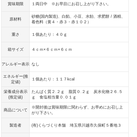
賞味期限
１両日中 ※お早目にお召し上がり下さい。
砂糖(国内製造)、白餡、小豆、水飴、求肥餅 / 酒精、
原材料
着色料（黄４・赤３・赤１０２）
重さ
１個あたり：４０ｇ
箱サイズ
４ｃｍ×６ｃｍ×６ｃｍ
アレルギー表示
なし
エネルギー(推
１個あたり：１１７kcal
定値)
栄養成分表示
たんぱく質２.２ｇ 脂質０.２ｇ 炭水化物２６.５
(推定値)
ｇ 食塩相当量０.０１ｇ
※開封後は賞味期限に関わらず、お早めにお召し上
商品について
がり下さい。
製造者
(有)くらづくり本舗 埼玉県川越市久保町５番地３