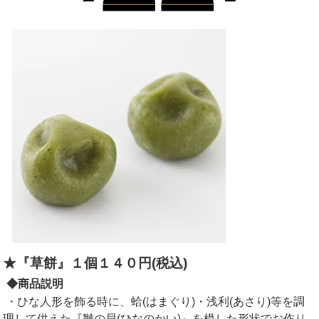
★『草餅』１個１４０円(税込)
◆商品説明
・ひな人形を飾る時に、蛤(はまぐり)・浅利(あさり)等を調
理して供えた『雛の貝(ひなのかい)』を模した形状でお作り