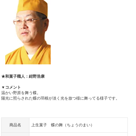
★和菓子職人：紺野浩康
▼コメント
温かい野原を舞う蝶。
陽光に照らされた蝶の羽根が淡く光を放つ様に舞ってる様子です。
商品名
上生菓子 蝶の舞（ちょうのまい）