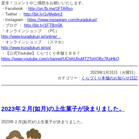
是非！コメントやご感想をお願いいたします。
・Facebook ：
http://on.fb.me/1FTARsn
・Twitter ：
http://bit.ly/1vMwbm3
・Instagram：
https://www.instagram.com/kuradukuri/
・ブログ ：
http://bit.ly/1FTBm5K
・オンラインショップ （PC）
http://www.kuradukuri.jp/online/
・オンラインショップ （スマホ）
http://www.kuradukuri.jp/sp/
・【公式Youtube】くらづくり本舗１８８７
https://www.youtube.com/channel/UChjhUhuMT2TeIIQBz7KpHkQ
2023年1月31日（火曜日）
カテゴリー :
くらづくり本舗のお知らせ日記
2023年２月(如月)の上生菓子が決まりました。
2023年２月(如月)の上生菓子が決まりました。