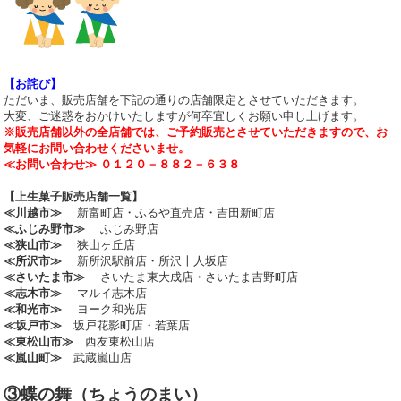
【お詫び】
ただいま、販売店舗を下記の通りの店舗限定とさせていただきます。
大変、ご迷惑をおかけいたしますが何卒宜しくお願い申し上げます。
※販売店舗以外の全店舗では、ご予約販売とさせていただきますので、お
気軽にお問い合わせくださいませ。
≪お問い合わせ≫ ０１２０－８８２－６３８
【上生菓子販売店舗一覧】
≪川越市≫
新富町店・ふるや直売店・吉田新町店
≪ふじみ野市≫
ふじみ野店
≪狭山市≫
狭山ヶ丘店
≪所沢市≫
新所沢駅前店・所沢十人坂店
≪さいたま市≫
さいたま東大成店・さいたま吉野町店
≪志木市≫
マルイ志木店
≪和光市≫
ヨーク和光店
≪坂戸市≫
坂戸花影町店・若葉店
≪東松山市≫
西友東松山店
≪嵐山町≫
武蔵嵐山店
③蝶の舞
（ちょうのまい）