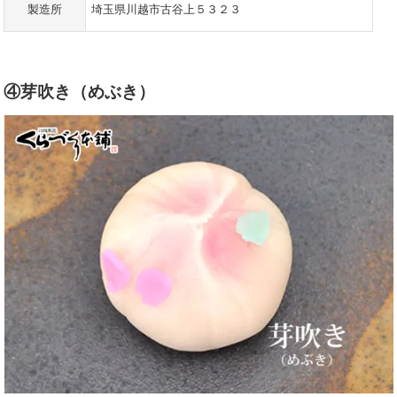
製造所
埼玉県川越市古谷上５３２３
④芽吹き（めぶき）