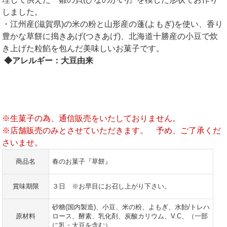
しました。
・江州産(滋賀県)の米の粉と山形産の蓬(よもぎ)を使い、香り
豊かな草餅に搗きあげ(つきあげ)、北海道十勝産の小豆で炊
き上げた粒餡を包んだ美味しいお菓子です。
◆アレルギー：大豆由来
※生菓子の為、通信販売をいたしておりません。
※店舗販売のみとさせていただきます。 予め、ご了承くだ
さいませ。
商品名
春のお菓子『草餅』
賞味期限
３日 ※お早目にお召し上がり下さい。
砂糖(国内製造)、小豆、米の粉、よもぎ、水飴/トレハ
原材料
ロース、酵素、乳化剤、炭酸カリウム、V.C、（一部
に乳・大豆を含む）