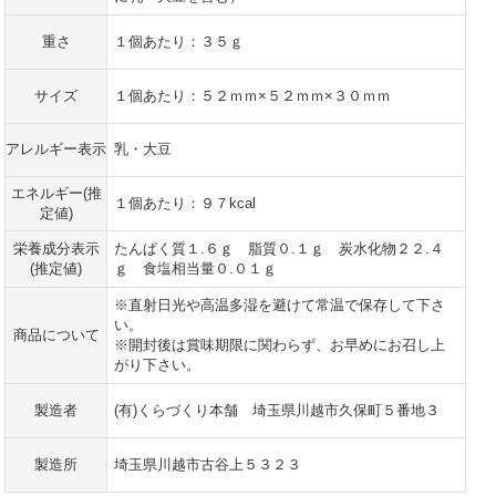
重さ
１個あたり：３５ｇ
サイズ
１個あたり：５２ｍｍ×５２ｍｍ×３０ｍｍ
アレルギー表示
乳・大豆
エネルギー(推
１個あたり：９７kcal
定値)
栄養成分表示
たんぱく質１.６ｇ 脂質０.１ｇ 炭水化物２２.４
(推定値)
ｇ 食塩相当量０.０１ｇ
※直射日光や高温多湿を避けて常温で保存して下さ
い。
商品について
※開封後は賞味期限に関わらず、お早めにお召し上
がり下さい。
製造者
(有)くらづくり本舗 埼玉県川越市久保町５番地３
製造所
埼玉県川越市古谷上５３２３