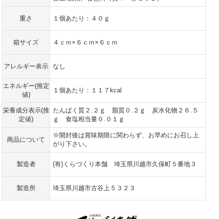
重さ
１個あたり：４０ｇ
箱サイズ
４ｃｍ×６ｃｍ×６ｃｍ
アレルギー表示
なし
エネルギー(推定
１個あたり：１１７kcal
値)
栄養成分表示(推
たんぱく質２.２ｇ 脂質０.２ｇ 炭水化物２６.５
定値)
ｇ 食塩相当量０.０１ｇ
※開封後は賞味期限に関わらず、お早めにお召し上
商品について
がり下さい。
製造者
(有)くらづくり本舗 埼玉県川越市久保町５番地３
製造所
埼玉県川越市古谷上５３２３