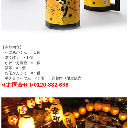
【商品内容】
・べにあかくん ×１個
・ぽくぽく ×１個
・かわごえ音色 ×１個
・福蔵 ×１個
・お茶かんぼう ×１個
・芋チョコバウム ×１個 ←川越祭り限定販売
≪お問合せ≫0120-882-638