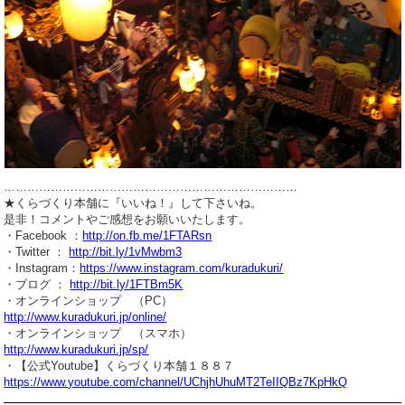
…………………………………………………………………
★くらづくり本舗に『いいね！』して下さいね。
是非！コメントやご感想をお願いいたします。
・Facebook ：
http://on.fb.me/1FTARsn
・Twitter ：
http://bit.ly/1vMwbm3
・Instagram：
https://www.instagram.com/kuradukuri/
・ブログ ：
http://bit.ly/1FTBm5K
・オンラインショップ （PC）
http://www.kuradukuri.jp/online/
・オンラインショップ （スマホ）
http://www.kuradukuri.jp/sp/
・【公式Youtube】くらづくり本舗１８８７
https://www.youtube.com/channel/UChjhUhuMT2TeIIQBz7KpHkQ