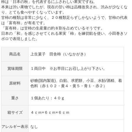
柿は「日本の秋」を代表するにふさわしい果実ですね。
本来は渋い果物でしたが、現在の甘い柿は品種改良され、渋みが少なくな
り、とても食べやすくなっています。
甘柿の種類は非常に少なく、２０種類足らずしかないようで、甘柿の代表
は「富有柿」が有名です。
「富有柿」は甘柿の生産量の約８割を占めているそうです。
日本の「和」を感じさせてくれる果実「柿」を練切餡を使い、小田巻きソ
ボロで表現しました。
商品名
上生菓子 田舎柿（いなかがき）
賞味期限
１両日中 ※お早目にお召し上がり下さい。
砂糖(国内製造)、白餡、求肥餅、小豆、水飴/酒精、着
原材料
色料（赤１０２・黄４・黄５・青１・赤２）
重さ
１個あたり：４０ｇ
箱サイズ
４ｃｍ×６ｃｍ×６ｃｍ
アレルギー表示
なし