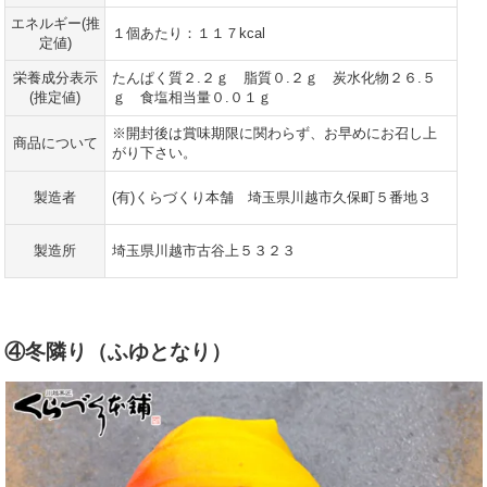
エネルギー(推
１個あたり：１１７kcal
定値)
栄養成分表示
たんぱく質２.２ｇ 脂質０.２ｇ 炭水化物２６.５
(推定値)
ｇ 食塩相当量０.０１ｇ
※開封後は賞味期限に関わらず、お早めにお召し上
商品について
がり下さい。
製造者
(有)くらづくり本舗 埼玉県川越市久保町５番地３
製造所
埼玉県川越市古谷上５３２３
④冬隣り（ふゆとなり）