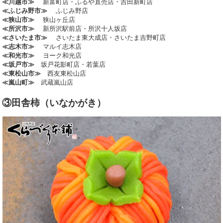
≪川越市≫
新富町店・ふるや直売店・吉田新町店
≪ふじみ野市≫
ふじみ野店
≪狭山市≫
狭山ヶ丘店
≪所沢市≫
新所沢駅前店・所沢十人坂店
≪さいたま市≫
さいたま東大成店・さいたま吉野町店
≪志木市≫
マルイ志木店
≪和光市≫
ヨーク和光店
≪坂戸市≫
坂戸花影町店・若葉店
≪東松山市≫
西友東松山店
≪嵐山町≫
武蔵嵐山店
③田舎柿（いなかがき）