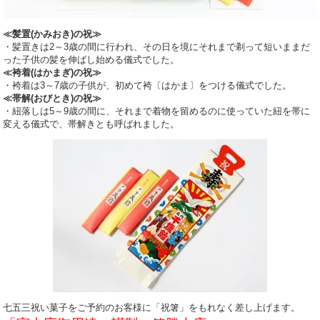
≪髪置(かみおき)の祝≫
・髪置きは2～3歳の間に行われ、その日を境にそれまで剃って短いままだ
った子供の髪を伸ばし始める儀式でした。
≪袴着(はかまぎ)の祝≫
・袴着は3～7歳の子供が、初めて袴〔はかま〕をつける儀式でした。
≪帯解(おびとき)の祝≫
・紐落しは5～9歳の間に、それまで着物を留めるのに使っていた紐を帯に
変える儀式で、帯解きとも呼ばれました。
七五三祝い菓子をご予約のお客様に「祝箸」をもれなく差し上げます。