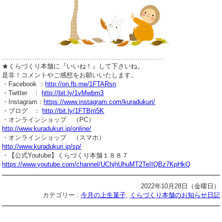
…………………………………………………………………
★くらづくり本舗に『いいね！』して下さいね。
是非！コメントやご感想をお願いいたします。
・Facebook ：
http://on.fb.me/1FTARsn
・Twitter ：
http://bit.ly/1vMwbm3
・Instagram：
https://www.instagram.com/kuradukuri/
・ブログ ：
http://bit.ly/1FTBm5K
・オンラインショップ （PC）
http://www.kuradukuri.jp/online/
・オンラインショップ （スマホ）
http://www.kuradukuri.jp/sp/
・【公式Youtube】くらづくり本舗１８８７
https://www.youtube.com/channel/UChjhUhuMT2TeIIQBz7KpHkQ
2022年10月28日（金曜日）
カテゴリー :
今月の上生菓子
,
くらづくり本舗のお知らせ日記