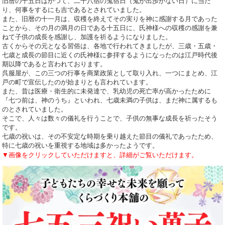
旧暦の十五日はかつて、二十八宿の鬼宿日（鬼が出歩かない日）に当た
り、何事をするにも吉であるとされていました。
また、旧暦の十一月は、収穫を終えてその実りを神に感謝する月であった
ことから、その月の満月の日である十五日に、氏神様への収穫の感謝を兼
ねて子供の成長を感謝し、加護を祈るようになりました。
古くからその元となる習俗は、各地で行われてきましたが、三歳・五歳・
七歳と成長の節目に近くの氏神様に参拝するようになったのは江戸時代後
期以降であると言われております。
呉服屋が、この三つの行事を商業政策として取り入れ、一つにまとめ、江
戸の町で宣伝したのが始まりとも言われています。
また、昔は医療・衛生的に未発達で、乳幼児の死亡率が高かったために
『七つ前は、神のうち』といわれ、七歳未満の子供は、まだ神に属するも
のとされていました。
そこで、人々は数々の儀礼を行うことで、子供の無事な成長を祈ったそう
です。
七歳の祝いは、その不安定な時期を乗り越えた節目の儀礼であったため、
特に七歳の祝いを重視する地域は多かったようです。
▼画像をクリックしていただけますと、詳細がご覧いただけます。