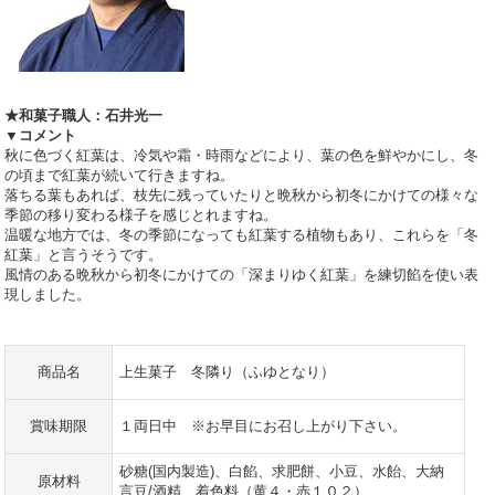
★和菓子職人：石井光一
▼コメント
秋に色づく紅葉は、冷気や霜・時雨などにより、葉の色を鮮やかにし、冬
の頃まで紅葉が続いて行きますね。
落ちる葉もあれば、枝先に残っていたりと晩秋から初冬にかけての様々な
季節の移り変わる様子を感じとれますね。
温暖な地方では、冬の季節になっても紅葉する植物もあり、これらを「冬
紅葉」と言うそうです。
風情のある晩秋から初冬にかけての「深まりゆく紅葉」を練切餡を使い表
現しました。
商品名
上生菓子 冬隣り（ふゆとなり）
賞味期限
１両日中 ※お早目にお召し上がり下さい。
砂糖(国内製造)、白餡、求肥餅、小豆、水飴、大納
原材料
言豆/酒精、着色料（黄４・赤１０２）