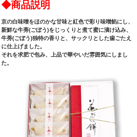
◆商品説明
京の白味噌をほのかな甘味と紅色で彩り味噌餡にし、
新鮮な牛蒡(ごぼう)をじっくりと煮て蜜に漬け込み、
牛蒡(ごぼう)独特の香りと、サックリとした歯ごたえ
に仕上げました。
それを求肥で包み、上品で華やいだ雰囲気にしまし
た。