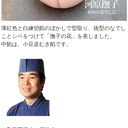
薄紅色と白練切餡のぼかしで型取り、抜型のなでし
ことシベをつけて「撫子の花」を表しました。
中餡は、小豆皮むき餡です。