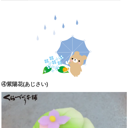
④紫陽花(あじさい)