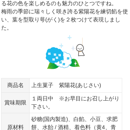
る花の色を楽しめるのも魅力のひとつですね。
梅雨の季節に瑞々しく咲き誇る紫陽花を練切餡を使
い、葉を型取り萼(がく)を２枚つけて表現しまし
た。
商品名
上生菓子 紫陽花(あじさい)
１両日中 ※お早目にお召し上がり
賞味期限
下さい。
砂糖(国内製造)、白餡、小豆、求肥
原材料
餅、水飴 / 酒精、着色料（黄4、青