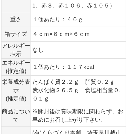
1、赤３、赤１０６、赤１０５
）
重さ
１個あたり：４０ｇ
箱サイズ
４ｃｍ×６ｃｍ×６ｃｍ
アレルギー
なし
表示
エネルギー
１個あたり：１１７kcal
(推定値)
栄養成分表
たんぱく質２.２ｇ 脂質０.２ｇ
示
炭水化物２６.５ｇ 食塩相当量０.
(推定値)
０１ｇ
商品につい
※開封後は賞味期限に関わらず、お
て
早めにお召し上がり下さい。
(有)くらづくり本舗 埼玉県川越市