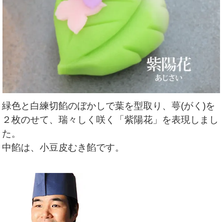
緑色と白練切餡のぼかしで葉を型取り、萼(がく)を
２枚のせて、瑞々しく咲く「紫陽花」を表現しまし
た
。
中餡は、小豆皮むき餡です。