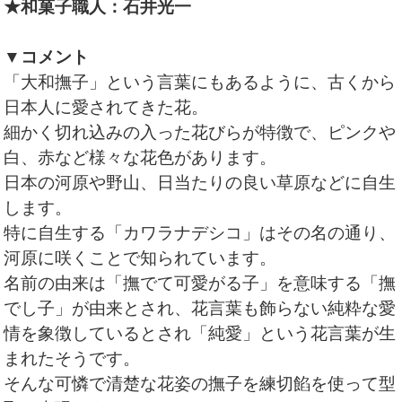
★和菓子職人：石井光一
▼コメント
「大和撫子」という言葉にもあるように、古くから
日本人に愛されてきた花。
細かく切れ込みの入った花びらが特徴で、ピンクや
白、赤など様々な花色があります。
日本の河原や野山、日当たりの良い草原などに自生
します。
特に自生する「カワラナデシコ」はその名の通り、
河原に咲くことで知られています。
名前の由来は「撫でて可愛がる子」を意味する「撫
でし子」が由来とされ、花言葉も飾らない純粋な愛
情を象徴しているとされ「純愛」という花言葉が生
まれたそうです。
そんな可憐で清楚な花姿の撫子を練切餡を使って型