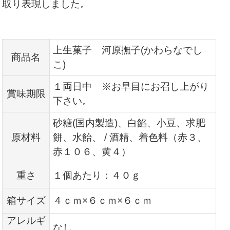
取り表現しました。
上生菓子 河原撫子(かわらなでし
商品名
こ)
１両日中 ※お早目にお召し上がり
賞味期限
下さい。
砂糖(国内製造)、白餡、小豆、求肥
原材料
餅、水飴、 / 酒精、着色料（赤３、
赤１０６、黄４）
重さ
１個あたり：４０ｇ
箱サイズ
４ｃｍ×６ｃｍ×６ｃｍ
アレルギ
なし