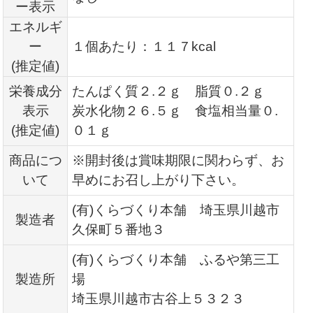
ー表示
エネルギ
ー
１個あたり：１１７kcal
(推定値)
栄養成分
たんぱく質２.２ｇ 脂質０.２ｇ
表示
炭水化物２６.５ｇ 食塩相当量０.
(推定値)
０１ｇ
商品につ
※開封後は賞味期限に関わらず、お
いて
早めにお召し上がり下さい。
(有)くらづくり本舗 埼玉県川越市
製造者
久保町５番地３
(有)くらづくり本舗 ふるや第三工
製造所
場
埼玉県川越市古谷上５３２３