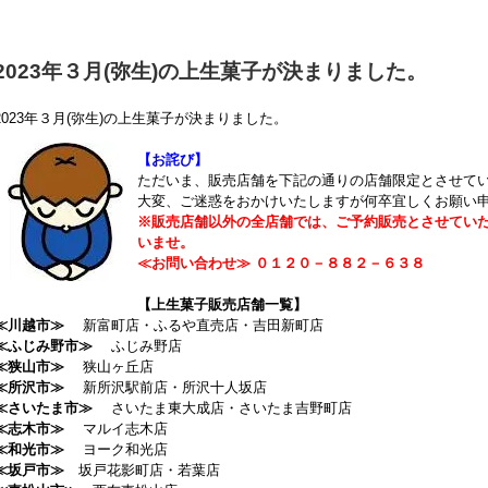
2023年３月(弥生)の上生菓子が決まりました。
2023年３月(弥生)の上生菓子が決まりました。
【お詫び】
ただいま、販売店舗を下記の通りの店舗限定とさせて
大変、ご迷惑をおかけいたしますが何卒宜しくお願い
※販売店舗以外の全店舗では、ご予約販売とさせてい
いませ。
≪お問い合わせ≫ ０１２０－８８２－６３８
【上生菓子販売店舗一覧】
≪川越市≫
新富町店・ふるや直売店・吉田新町店
≪ふじみ野市≫
ふじみ野店
≪狭山市≫
狭山ヶ丘店
≪所沢市≫
新所沢駅前店・所沢十人坂店
≪さいたま市≫
さいたま東大成店・さいたま吉野町店
≪志木市≫
マルイ志木店
≪和光市≫
ヨーク和光店
≪坂戸市≫
坂戸花影町店・若葉店