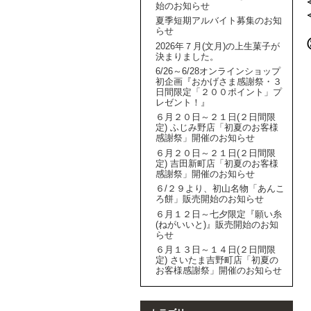
始のお知らせ
夏季短期アルバイト募集のお知
らせ
2026年７月(文月)の上生菓子が
決まりました。
6/26～6/28オンラインショップ
初企画『おかげさま感謝祭・３
日間限定「２００ポイント」プ
レゼント！』
６月２０日～２１日(２日間限
定) ふじみ野店「初夏のお客様
感謝祭」開催のお知らせ
６月２０日～２１日(２日間限
定) 吉田新町店「初夏のお客様
感謝祭」開催のお知らせ
６/２９より、初山名物「あんこ
ろ餅」販売開始のお知らせ
６月１２日～七夕限定『願い糸
(ねがいいと)』販売開始のお知
らせ
６月１３日～１４日(２日間限
定) さいたま吉野町店「初夏の
お客様感謝祭」開催のお知らせ