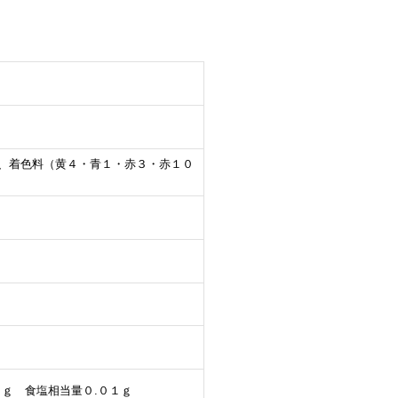
酒精、着色料（黄４・青１・赤３・赤１０
５ｇ 食塩相当量０.０１ｇ