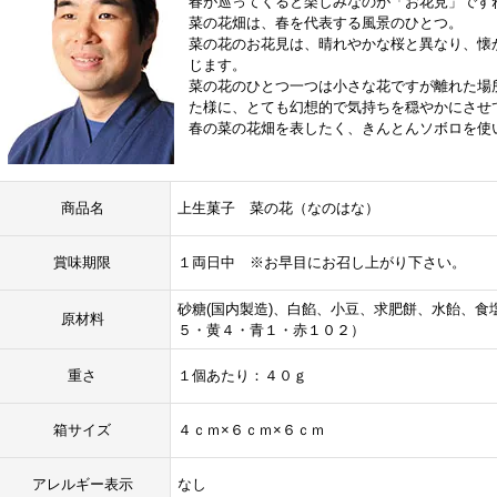
春が巡ってくると楽しみなのが「お花見」です
菜の花畑は、春を代表する風景のひとつ。
菜の花のお花見は、晴れやかな桜と異なり、懐
じます。
菜の花のひとつ一つは小さな花ですが離れた場
た様に、とても幻想的で気持ちを穏やかにさせ
春の菜の花畑を表したく、きんとんソボロを使
商品名
上生菓子 菜の花（なのはな）
賞味期限
１両日中 ※お早目にお召し上がり下さい。
砂糖(国内製造)、白餡、小豆、求肥餅、水飴、食塩
原材料
５・黄４・青１・赤１０２）
重さ
１個あたり：４０ｇ
箱サイズ
４ｃｍ×６ｃｍ×６ｃｍ
アレルギー表示
なし