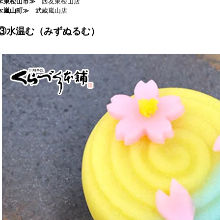
≪東松山市≫
西友東松山店
≪嵐山町≫
武蔵嵐山店
③水温む
（みずぬるむ）