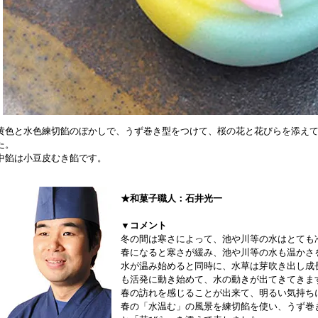
黄色と水色練切餡のぼかしで、うず巻き型をつけて、桜の花と花びらを添え
た。
中餡は小豆皮むき餡です。
★和菓子職人：石井光一
▼コメント
冬の間は寒さによって、池や川等の水はとても
春になると寒さが緩み、池や川等の水も温かさ
水が温み始めると同時に、水草は芽吹き出し成
も活発に動き始めて、水の動きが出てきてきま
春の訪れを感じることが出来て、明るい気持ち
春の「水温む」の風景を練切餡を使い、うず巻