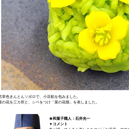
若草色きんとんソボロで、小豆餡を包みました。
菜の花を三カ所と、シベをつけ「菜の花畑」を表しました。
★和菓子職人：石井光一
▼コメント