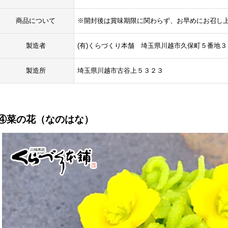
商品について
※開封後は賞味期限に関わらず、お早めにお召し
製造者
(有)くらづくり本舗 埼玉県川越市久保町５番地３
製造所
埼玉県川越市古谷上５３２３
④菜の花（なのはな）