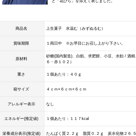
と「花びら」を添えて表しました。
商品名
上生菓子 水温む（みずぬるむ）
賞味期限
１両日中 ※お早目にお召し上がり下さい。
砂糖(国内製造)、白餡、求肥餅、小豆、水飴 / 
原材料
６・赤１０２）
重さ
１個あたり：４０ｇ
箱サイズ
４ｃｍ×６ｃｍ×６ｃｍ
アレルギー表示
なし
エネルギー(推定値)
１個あたり：１１７kcal
栄養成分表示(推定値)
たんぱく質２.２ｇ 脂質０.２ｇ 炭水化物２６.