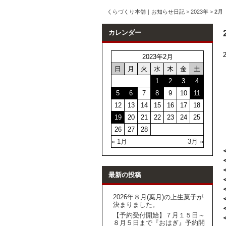
くらづくり本舗｜お知らせ日記
>
2023年
>
2月
カレンダー
2023年2月
日
月
火
水
木
金
土
1
2
3
4
5
6
7
8
9
10
11
12
13
14
15
16
17
18
19
20
21
22
23
24
25
26
27
28
« 1月
3月 »
最新の投稿
2026年８月(葉月)の上生菓子が
決まりました。
【予約受付開始】７月１５日～
８月５日まで『おはぎ』予約開