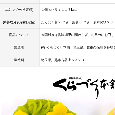
エネルギー(推定値)
１個あたり：１１７kcal
栄養成分表示(推定値)
たんぱく質２.２ｇ 脂質０.２ｇ 炭水化物２６
商品について
※開封後は賞味期限に関わらず、お早めにお召し
製造者
(有)くらづくり本舗 埼玉県川越市久保町５番地
製造所
埼玉県川越市古谷上５３２３