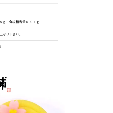
.５ｇ 食塩相当量０.０１ｇ
上がり下さい。
３