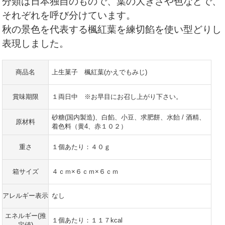
分類は日本独自のもので、葉の大きさや色などで、
それぞれを呼び分けています。
秋の景色を代表する楓紅葉を練切餡を使い型どりし
表現しました。
商品名
上生菓子 楓紅葉(かえでもみじ)
賞味期限
１両日中 ※お早目にお召し上がり下さい。
砂糖(国内製造)、白餡、小豆、求肥餅、水飴 / 酒精、
原材料
着色料（黄4、赤１０２）
重さ
１個あたり：４０ｇ
箱サイズ
４ｃｍ×６ｃｍ×６ｃｍ
アレルギー表示
なし
エネルギー(推
１個あたり：１１７kcal