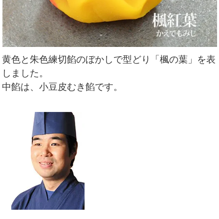
黄色と朱色練切餡のぼかしで型どり「楓の葉」を表
しました
。
中餡は、小豆皮むき餡です。