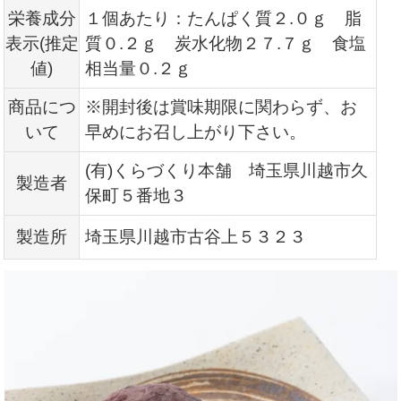
栄養成分
１個あたり：たんぱく質２.０ｇ 脂
表示(推定
質０.２ｇ 炭水化物２７.７ｇ 食塩
値)
相当量０.２ｇ
商品につ
※開封後は賞味期限に関わらず、お
いて
早めにお召し上がり下さい。
(有)くらづくり本舗 埼玉県川越市久
製造者
保町５番地３
製造所
埼玉県川越市古谷上５３２３