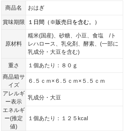
商品名
おはぎ
賞味期限
１日間（※販売日を含む。）
糯米(国産)、砂糖、小豆、食塩 /ト
原材料
レハロース、乳化剤、酵素、(一部に
乳成分・大豆を含む)
重さ
１個あたり：８０ｇ
商品箱サ
６.５ｃｍ×６.５ｃｍ×５.５ｃｍ
イズ
アレルギ
乳成分・大豆
ー表示
エネルギ
ー(推定
１個あたり：１２５kcal
値)