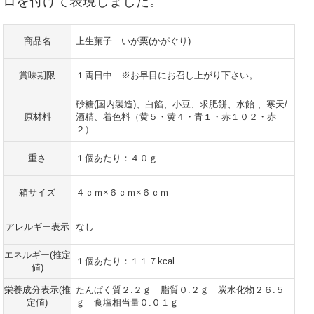
ロを付けて表現しました。
商品名
上生菓子 いが栗(かがぐり)
賞味期限
１両日中 ※お早目にお召し上がり下さい。
砂糖(国内製造)、白餡、小豆、求肥餅、水飴 、寒天/
原材料
酒精、着色料（黄５・黄４・青１・赤１０２・赤
２）
重さ
１個あたり：４０ｇ
箱サイズ
４ｃｍ×６ｃｍ×６ｃｍ
アレルギー表示
なし
エネルギー(推定
１個あたり：１１７kcal
値)
栄養成分表示(推
たんぱく質２.２ｇ 脂質０.２ｇ 炭水化物２６.５
定値)
ｇ 食塩相当量０.０１ｇ