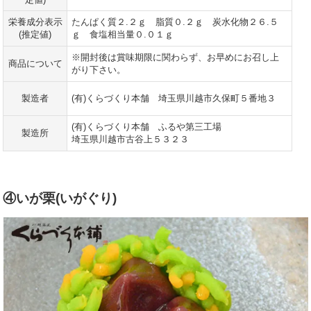
定値)
栄養成分表示
たんぱく質２.２ｇ 脂質０.２ｇ 炭水化物２６.５
(推定値)
ｇ 食塩相当量０.０１ｇ
※開封後は賞味期限に関わらず、お早めにお召し上
商品について
がり下さい。
製造者
(有)くらづくり本舗 埼玉県川越市久保町５番地３
(有)くらづくり本舗 ふるや第三工場
製造所
埼玉県川越市古谷上５３２３
④いが栗(いがぐり)