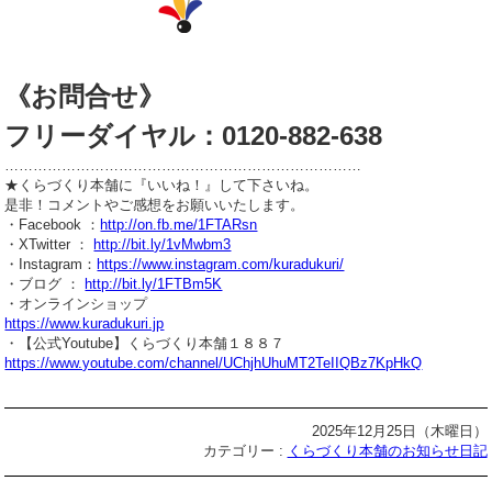
《お問合せ》
フリーダイヤル：0120-882-638
…………………………………………………………………
★くらづくり本舗に『いいね！』して下さいね。
是非！コメントやご感想をお願いいたします。
・Facebook ：
http://on.fb.me/1FTARsn
・XTwitter ：
http://bit.ly/1vMwbm3
・Instagram：
https://www.instagram.com/kuradukuri/
・ブログ ：
http://bit.ly/1FTBm5K
・オンラインショップ
https://www.kuradukuri.jp
・【公式Youtube】くらづくり本舗１８８７
https://www.youtube.com/channel/UChjhUhuMT2TeIIQBz7KpHkQ
2025年12月25日（木曜日）
カテゴリー :
くらづくり本舗のお知らせ日記