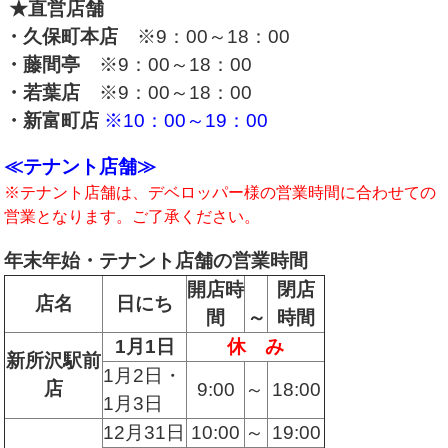
★直営店舗
・久保町本店
※9：00～18：00
・藤間亭
※9：00～18：00
・若葉店
※9：00～18：00
・新富町店
※10：00～19：00
≪テナント店舗≫
※テナント店舗は、デベロッパー様の営業時間に合わせての
営業となります。
ご了承ください。
年末年始・テナント店舗の営業時間
開店時
閉店
店名
日にち
間
～
時間
1月1日
休 み
新所沢駅前
1月2日・
店
9:00
～
18:00
1月3日
12月31日
10:00
～
19:00