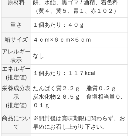
原材料
餅、水飴、黒ゴマ / 酒精、着色料
（黄４、黄５、青１、赤１０２
）
重さ
１個あたり：４０ｇ
箱サイズ
４ｃｍ×６ｃｍ×６ｃｍ
アレルギー
なし
表示
エネルギー
１個あたり：１１７kcal
(推定値)
栄養成分表
たんぱく質２.２ｇ 脂質０.２ｇ
示
炭水化物２６.５ｇ 食塩相当量０.
(推定値)
０１ｇ
商品につい
※開封後は賞味期限に関わらず、お
て
早めにお召し上がり下さい。