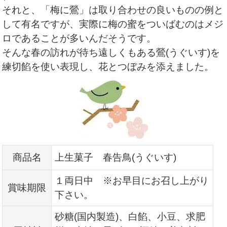
それと、「梅に鶯」は取り合わせの良いものの例と
して有名ですが、実際に梅の蜜をついばむのはメジ
ロであることが多いんだそうです。
そんな春の訪れが待ち遠しくもある鶯(うぐいす)を
練切餡を使い表現し、花とつぼみを添えました。
商品名
上生菓子 春告鳥(うぐいす)
１両日中 ※お早目にお召し上がり
賞味期限
下さい。
砂糖(国内製造)、白餡、小豆、求肥