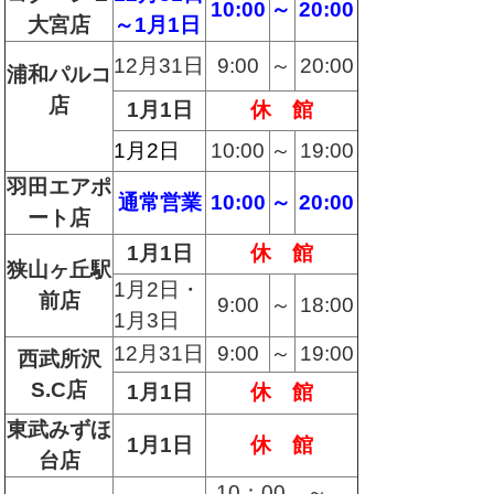
10:00
～
20:00
大宮店
～1月1日
12月31日
9:00
～
20:00
浦和パルコ
店
1月1日
休 館
1月2日
10:00
～
19:
00
羽田エアポ
通常営業
10:00
～
20:00
ート店
1月1日
休 館
狭山ヶ丘駅
1月2日・
前店
9:00
～
18:00
1月3日
12月31日
9:00
～
19:00
西武所沢
S.C店
1月1日
休 館
東武みずほ
1月1日
休 館
台店
10：00 ～