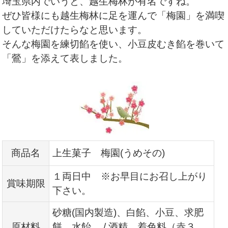
埼玉県内でいうと、越生梅林が有名ですね。
ぜひ皆様にも越生梅林に足を運んで「梅園」を満喫
していただけたらなと思います。
そんな梅園を練切餡を使い、小豆皮むき餡を巻いて
「鶯」を添えて表しました。
商品名
上生菓子 梅園(うめその)
１両日中 ※お早目にお召し上がり
賞味期限
下さい。
砂糖(国内製造)、白餡、小豆、求肥
原材料
餅、水飴、 / 酒精、着色料（赤３、