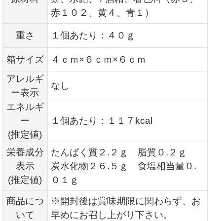
赤１０２、黄４、青１）
重さ
１個あたり：４０ｇ
箱サイズ
４ｃｍ×６ｃｍ×６ｃｍ
アレルギ
なし
ー表示
エネルギ
ー
１個あたり：１１７kcal
(推定値)
栄養成分
たんぱく質２.２ｇ 脂質０.２ｇ
表示
炭水化物２６.５ｇ 食塩相当量０.
(推定値)
０１ｇ
商品につ
※開封後は賞味期限に関わらず、お
いて
早めにお召し上がり下さい。