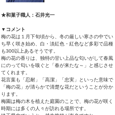
★和菓子職人：石井光一
▼コメント
梅の花は１月下旬頃から、冬の厳しい寒さの中でい
ち早く咲き始め、白・淡紅色・紅色など多彩で品種
も300以上あるそうです。
梅の花の香りは、独特の甘い上品な匂いがして春風
にのって匂いを嗅ぐと「春が来たな～」と感じさせ
てくれます。
花言葉も「忍耐」「高潔」「忠実」といった意味で
「梅の花」が清らかで清楚な花だということが分か
ります。
梅園は梅の木を植えた庭園のことで、梅の花が咲く
時期には多くの人々が訪れる場所です。