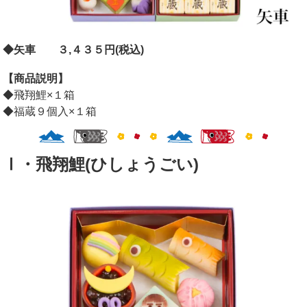
◆矢車 ３,４３５円(税込)
【商品説明】
◆飛翔鯉×１箱
◆福蔵９個入×１箱
Ⅰ・飛翔鯉(ひしょうごい)