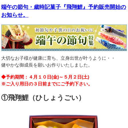
端午の節句・歳時記菓子『飛翔鯉』予約販売開始の
お知らせ。
大切なお子様が健康に育ち、立身出世が叶うように・・
健やかな御成長を願いお作りいたしました。
◆予約期間：４月１０日(金
)～５月２日(土)
※ご入り用日の３日前までにご予約下さい。
①飛翔鯉（ひしょうごい）