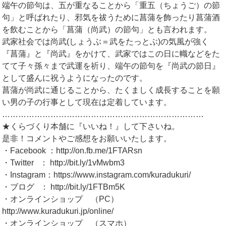
端午の節句は、五が重なることから「重五（ちょうご）の節
句」と呼ばれたり、邪気を祓うために菖蒲を飾ったり菖蒲酒
を飲むことから「菖蒲（尚武）の節句」とも言われます。
武家社会では尚武(しょうぶ＝武をたっとぶ)の気風が強く
『菖蒲』と『尚武』をかけて、武家ではこの日に幟などをた
てて子々孫々まで武運を祈り、端午の節句を『尚武の節日』
として盛んに祝うようになったのです。
菖蒲が尚武に通じることから、たくましく成長することを願
い男の子の行事として現在は定着しています。
…………………………………………………………………
★くらづくり本舗に『いいね！』して下さいね。
是非！コメントやご感想をお願いいたします。
・Facebook ：http://on.fb.me/1FTARsn
・Twitter ： http://bit.ly/1vMwbm3
・Instagram：https://www.instagram.com/kuradukuri/
・ブログ ： http://bit.ly/1FTBm5K
・オンラインショップ （PC）
http://www.kuradukuri.jp/online/
・オンラインショップ （スマホ）