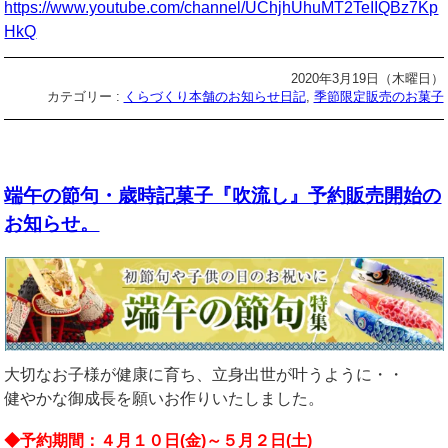
https://www.youtube.com/channel/UChjhUhuMT2TeIIQBz7Kp
HkQ
2020年3月19日（木曜日）
カテゴリー :
くらづくり本舗のお知らせ日記
,
季節限定販売のお菓子
端午の節句・歳時記菓子『吹流し』予約販売開始の
お知らせ。
大切なお子様が健康に育ち、立身出世が叶うように・・
健やかな御成長を願いお作りいたしました。
◆予約期間：４月１０日(金)～５月２日(土)