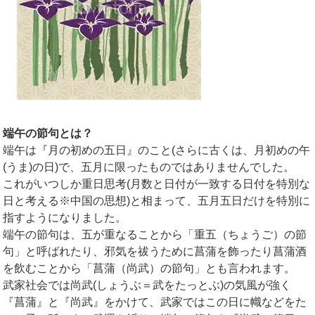
端午の節句とは？
端午は『月の初めの五日』のこと(さらに古くは、月初めの午
(うま)の日)で、五月に限ったものではありませんでした。
これがいつしか重日思考(月数と日付が一致する日付を特別な
日と考える※中国の思想)と相まって、五月五日だけを特別に
指すようになりました。
端午の節句は、五が重なることから「重五（ちょうご）の節
句」と呼ばれたり、邪気を祓うために菖蒲を飾ったり菖蒲酒
を飲むことから「菖蒲（尚武）の節句」とも言われます。
武家社会では尚武(しょうぶ＝武をたっとぶ)の気風が強く
『菖蒲』と『尚武』をかけて、武家ではこの日に幟などをた