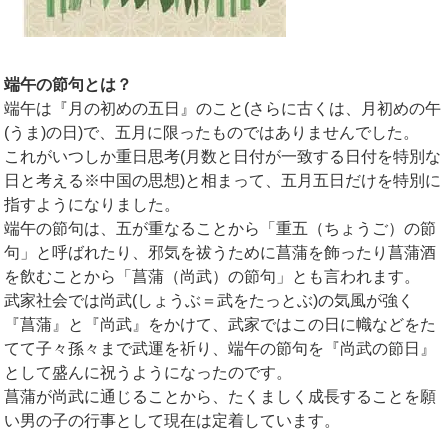
端午の節句とは？
端午は『月の初めの五日』のこと(さらに古くは、月初めの午
(うま)の日)で、五月に限ったものではありませんでした。
これがいつしか重日思考(月数と日付が一致する日付を特別な
日と考える※中国の思想)と相まって、五月五日だけを特別に
指すようになりました。
端午の節句は、五が重なることから「重五（ちょうご）の節
句」と呼ばれたり、邪気を祓うために菖蒲を飾ったり菖蒲酒
を飲むことから「菖蒲（尚武）の節句」とも言われます。
武家社会では尚武(しょうぶ＝武をたっとぶ)の気風が強く
『菖蒲』と『尚武』をかけて、武家ではこの日に幟などをた
てて子々孫々まで武運を祈り、端午の節句を『尚武の節日』
として盛んに祝うようになったのです。
菖蒲が尚武に通じることから、たくましく成長することを願
い男の子の行事として現在は定着しています。
…………………………………………………………………