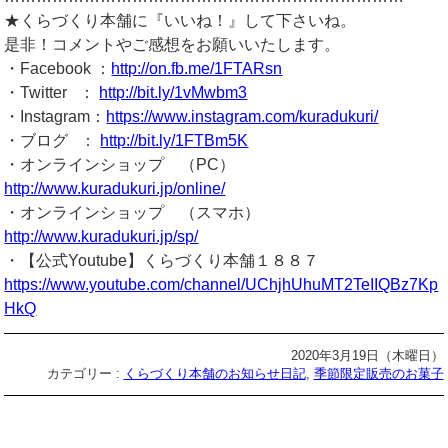
★くらづくり本舗に『いいね！』して下さいね。
是非！コメントやご感想をお願いいたします。
・Facebook ：
http://on.fb.me/1FTARsn
・Twitter ：
http://bit.ly/1vMwbm3
・Instagram：
https://www.instagram.com/kuradukuri/
・ブログ ：
http://bit.ly/1FTBm5K
・オンラインショップ （PC）
http://www.kuradukuri.jp/online/
・オンラインショップ （スマホ）
http://www.kuradukuri.jp/sp/
・【公式Youtube】くらづくり本舗１８８７
https://www.youtube.com/channel/UChjhUhuMT2TeIIQBz7Kp
HkQ
2020年3月19日（木曜日）
カテゴリー :
くらづくり本舗のお知らせ日記
,
季節限定販売のお菓子