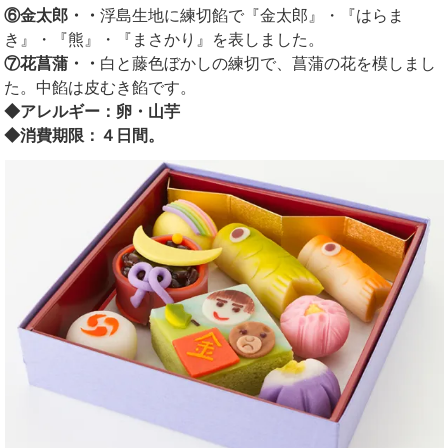
⑥金太郎・・
浮島生地に練切餡で『金太郎』・『はらま
き』・『熊』・『まさかり』を表しました。
⑦花菖蒲・・
白と藤色ぼかしの練切で、菖蒲の花を模しまし
た。中餡は皮むき餡です。
◆アレルギー：卵・山芋
◆消費期限：４日間。