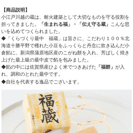
【商品説明】
小江戸川越の蔵は、耐火建築として大切なものを守る役割を
担ってきました。
「生まれる福」・「伝え守る蔵」
こんな思
いを込めてつくられました。
◆「くらづくり最中 福蔵」は旨さに、こだわり１００％北
海道十勝平野で穫れた小豆をふっくらと丹念に炊き込んだ小
倉餡に、新潟県蒲原地区産のこがね餅を入れ、芳ばしく焼き
上げた最上級の最中皮で餡を包みました。
◆餡の中には佐賀県産ひよく米でつきあげた
「福餅」
が入
れ、調和のとれた最中です。
◆自社を代表する逸品でございます。