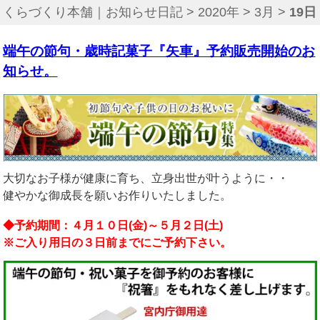
くらづくり本舗｜お知らせ日記
>
2020年
>
3月
>
19日
端午の節句・歳時記菓子『矢車』予約販売開始のお
知らせ。
大切なお子様が健康に育ち、立身出世が叶うように・・
健やかな御成長を願いお作りいたしました。
◆予約期間：４月１０日(金)～５月２日(土)
※ご入り用日の３日前までにご予約下さい。