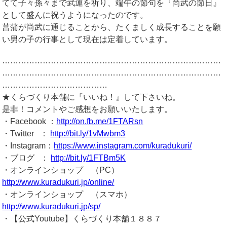
てて子々孫々まで武運を祈り、端午の節句を『尚武の節日』
として盛んに祝うようになったのです。
菖蒲が尚武に通じることから、たくましく成長することを願
い男の子の行事として現在は定着しています。
………………………………………………………………………
………………………………………………………………………
…………………………………
★くらづくり本舗に『いいね！』して下さいね。
是非！コメントやご感想をお願いいたします。
・Facebook ：
http://on.fb.me/1FTARsn
・Twitter ：
http://bit.ly/1vMwbm3
・Instagram：
https://www.instagram.com/kuradukuri/
・ブログ ：
http://bit.ly/1FTBm5K
・オンラインショップ （PC）
http://www.kuradukuri.jp/online/
・オンラインショップ （スマホ）
http://www.kuradukuri.jp/sp/
・【公式Youtube】くらづくり本舗１８８７