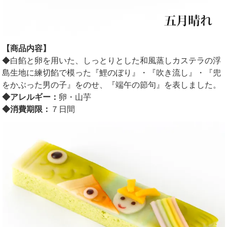
【商品内容】
◆白餡と卵を用いた、しっとりとした和風蒸しカステラの浮
島生地に練切餡で模った『鯉のぼり』・『吹き流し』・『兜
をかぶった男の子』をのせ、『端午の節句』を表しました。
◆アレルギー：
卵・山芋
◆消費期限：
７日間