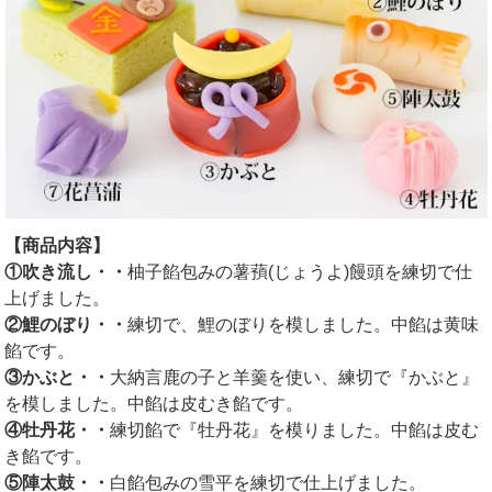
【商品内容】
①吹き流し・・
柚子餡包みの薯蕷(じょうよ)饅頭を練切で仕
上げました。
②鯉のぼり・・
練切で、鯉のぼりを模しました。中餡は黄味
餡です。
③かぶと・・
大納言鹿の子と羊羹を使い、練切で『かぶと』
を模しました。中餡は皮むき餡です。
④牡丹花・・
練切餡で『牡丹花』を模りました。中餡は皮む
き餡です。
⑤陣太鼓・・
白餡包みの雪平を練切で仕上げました。