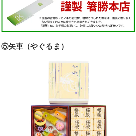
⑤矢車（やぐるま）