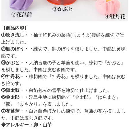
【商品内容】
①吹き流し・・
柚子餡包みの薯蕷(じょうよ)饅頭を練切で仕
上げました。
②鯉のぼり・・
練切で、鯉のぼりを模しました。中餡は黄味
餡です。
③かぶと・・
大納言鹿の子と羊羹を使い、練切で『かぶと』
を模しました。中餡は皮むき餡です。
④牡丹花・・
練切餡で『牡丹花』を模りました。中餡は皮む
き餡です。
⑤陣太鼓・・
白餡包みの雪平を練切で仕上げました。
⑥金太郎・・
浮島生地に練切餡で『金太郎』『はらまき』
『熊』『まさかり』を表しました。
⑦花菖蒲・・
白と藤色ぼかしの練切で、菖蒲の花を模しまし
た。中餡は皮むき餡です。
◆アレルギー：卵・山芋