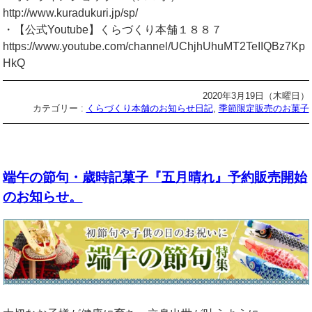
http://www.kuradukuri.jp/sp/
・【公式Youtube】くらづくり本舗１８８７
https://www.youtube.com/channel/UChjhUhuMT2TeIIQBz7Kp
HkQ
2020年3月19日（木曜日）
カテゴリー :
くらづくり本舗のお知らせ日記
,
季節限定販売のお菓子
端午の節句・歳時記菓子『五月晴れ』予約販売開始
のお知らせ。