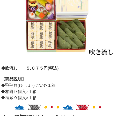
◆吹流し ５,０７５円(税込)
【商品説明】
◆飛翔鯉(ひしょうごい)×１箱
◆柏餅９個入×１箱
◆福蔵９個入×１箱