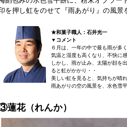
梅餡包みの水色雪平餅に、粉末オブラー
印を押し虹をのせて『雨あがり』の風景
★和菓子職人：石井光一
▼コメント
６月は、一年の中で最も雨が多
気温と湿度も高くなり、不快に
しかし、雨が止み、太陽が顔を
ると虹がかかり・・
美しい虹を見ると、気持ちが晴
雨あがりの空の風景を、水色雪
③蓮花（れんか）