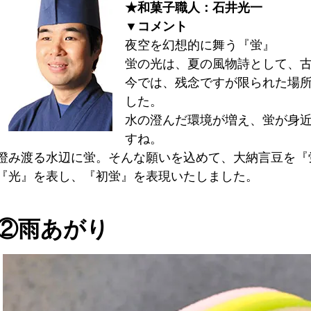
★和菓子職人：石井光一
▼コメント
夜空を幻想的に舞う『蛍』
蛍の光は、夏の風物詩として、
今では、残念ですが限られた場
した。
水の澄んだ環境が増え、蛍が身
すね。
澄み渡る水辺に蛍。そんな願いを込めて、大納言豆を『
『光』を表し、『初蛍』を表現いたしました。
②雨あがり