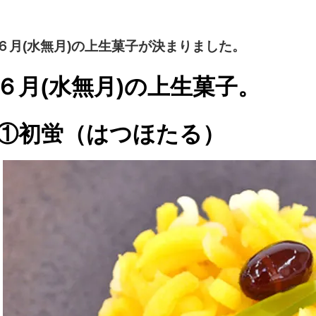
６月(水無月)の上生菓子が決まりました。
６月(水無月)の上生菓子。
①初蛍（はつほたる）