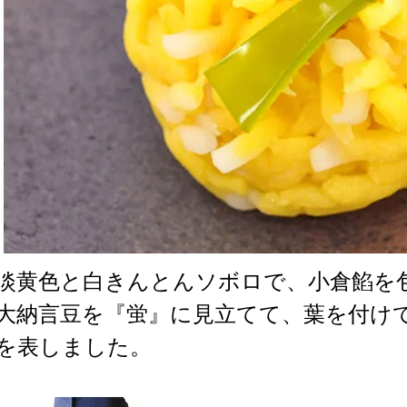
淡黄色と白きんとんソボロで、小倉餡を
大納言豆を『蛍』に見立てて、葉を付け
を表しました。