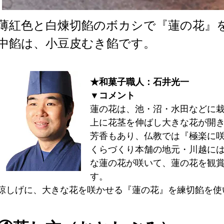
薄紅色と白煉切餡のボカシで『蓮の花』
中餡は、小豆皮むき餡です。
★和菓子職人：石井光一
▼コメント
蓮の花は、池・沼・水田などに
上に花茎を伸ばし大きな花が開
芳香もあり、仏教では『極楽に
くらづくり本舗の地元・川越に
な蓮の花が咲いて、蓮の花を観
す。
涼しげに、大きな花を咲かせる『蓮の花』を練切餡を使