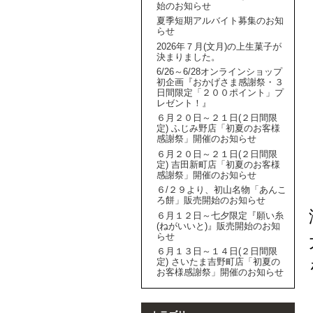
始のお知らせ
夏季短期アルバイト募集のお知
らせ
2026年７月(文月)の上生菓子が
決まりました。
6/26～6/28オンラインショップ
初企画『おかげさま感謝祭・３
日間限定「２００ポイント」プ
レゼント！』
６月２０日～２１日(２日間限
定) ふじみ野店「初夏のお客様
感謝祭」開催のお知らせ
６月２０日～２１日(２日間限
定) 吉田新町店「初夏のお客様
感謝祭」開催のお知らせ
６/２９より、初山名物「あんこ
ろ餅」販売開始のお知らせ
６月１２日～七夕限定『願い糸
(ねがいいと)』販売開始のお知
らせ
６月１３日～１４日(２日間限
定) さいたま吉野町店「初夏の
お客様感謝祭」開催のお知らせ