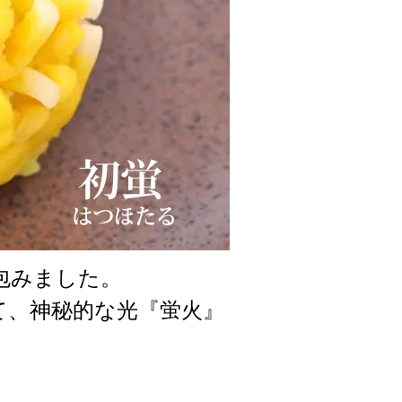
包みました。
て、神秘的な光『蛍火』