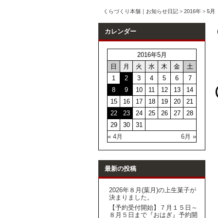
くらづくり本舗｜お知らせ日記
>
2016年
>
5月
カレンダー
2016年5月
日
月
火
水
木
金
土
1
2
3
4
5
6
7
8
9
10
11
12
13
14
15
16
17
18
19
20
21
22
23
24
25
26
27
28
29
30
31
« 4月
6月 »
最新の投稿
2026年８月(葉月)の上生菓子が
決まりました。
【予約受付開始】７月１５日～
８月５日まで『おはぎ』予約開