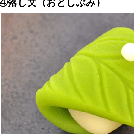
④落し文（おとしぶみ）