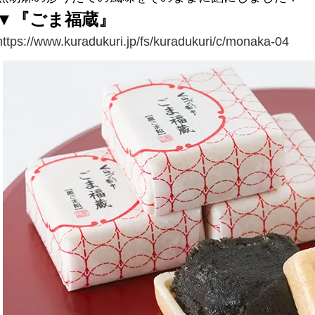
▼『ごま福蔵』
https://www.kuradukuri.jp/fs/kuradukuri/c/monaka-04