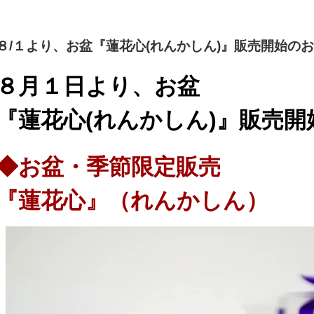
８/１より、お盆『蓮花心(れんかしん)』販売開始の
８月１日より、お盆
『蓮花心(れんかしん)』販売
◆お盆・季節限定販売
『蓮花心』
（れんかしん）