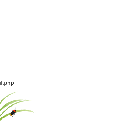
il.php