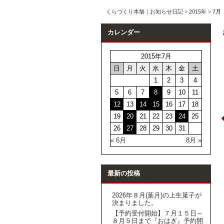
くらづくり本舗｜お知らせ日記
>
2015年
>
7月
カレンダー
2015年7月
日
月
火
水
木
金
土
1
2
3
4
5
6
7
8
9
10
11
12
13
14
15
16
17
18
19
20
21
22
23
24
25
26
27
28
29
30
31
« 6月
8月 »
最新の投稿
2026年８月(葉月)の上生菓子が
決まりました。
【予約受付開始】７月１５日～
８月５日まで『おはぎ』予約開