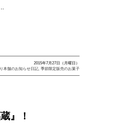
……
2015年7月27日（月曜日）
り本舗のお知らせ日記
,
季節限定販売のお菓子
福蔵』！