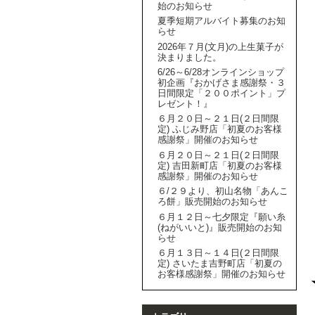
始のお知らせ
夏季短期アルバイト募集のお知
らせ
2026年７月(文月)の上生菓子が
決まりました。
6/26～6/28オンラインショップ
初企画『おかげさま感謝祭・３
日間限定「２００ポイント」プ
レゼント！』
６月２０日～２１日(２日間限
定) ふじみ野店「初夏のお客様
感謝祭」開催のお知らせ
６月２０日～２１日(２日間限
定) 吉田新町店「初夏のお客様
感謝祭」開催のお知らせ
６/２９より、初山名物「あんこ
ろ餅」販売開始のお知らせ
６月１２日～七夕限定『願い糸
(ねがいいと)』販売開始のお知
らせ
６月１３日～１４日(２日間限
定) さいたま吉野町店「初夏の
お客様感謝祭」開催のお知らせ