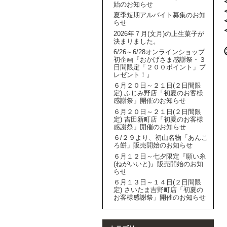
始のお知らせ
夏季短期アルバイト募集のお知
らせ
2026年７月(文月)の上生菓子が
決まりました。
6/26～6/28オンラインショップ
初企画『おかげさま感謝祭・３
日間限定「２００ポイント」プ
レゼント！』
６月２０日～２１日(２日間限
定) ふじみ野店「初夏のお客様
感謝祭」開催のお知らせ
６月２０日～２１日(２日間限
定) 吉田新町店「初夏のお客様
感謝祭」開催のお知らせ
６/２９より、初山名物「あんこ
ろ餅」販売開始のお知らせ
６月１２日～七夕限定『願い糸
(ねがいいと)』販売開始のお知
らせ
６月１３日～１４日(２日間限
定) さいたま吉野町店「初夏の
お客様感謝祭」開催のお知らせ