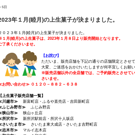
>
5日
2023年１月(睦月)の上生菓子が決まりました。
２０２３年１月(睦月)の上生菓子が決まりました。
※１月(睦月)の上生菓子は、2023年１月８日より販売開始となります。
ご了承くださいませ。
【お詫び】
ただいま、販売店舗を下記の通りの店舗限定とさせ
大変、ご迷惑をおかけいたしますが何卒宜しくお願
※販売店舗以外の全店舗では、ご予約販売とさせて
さいませ。
≪お問い合わせ≫ ０１２０－８８２－６３８
【上生菓子販売店舗一覧】
≪川越市≫
新富町店・ふるや直売店・吉田新町店
≪ふじみ野市≫
ふじみ野店
≪狭山市≫
狭山ヶ丘店
≪所沢市≫
新所沢駅前店・所沢十人坂店
≪さいたま市≫
さいたま東大成店・さいたま吉野町店
≪志木市≫
マルイ志木店