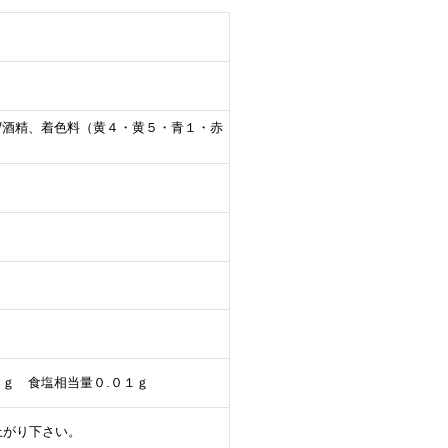
天/酒精、着色料（黄４・黄５・青１・赤
５ｇ 食塩相当量０.０１ｇ
上がり下さい。