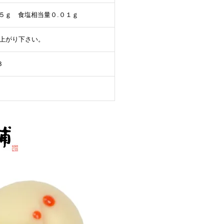
.５ｇ 食塩相当量０.０１ｇ
上がり下さい。
３