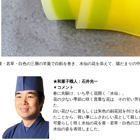
黄・若草・白色の三層の羊羹で白餡を巻き、水仙の花を添えて、陽だまりの
★和菓子職人：石井光一
▼コメント
春に先駆け、いち早く花開く「水仙」。
花の少ない季節に咲く貴重な花は、その甘い芳
た。
白い花びらに黄もしくは朱色の副花冠を付ける
たことから、祝い事にふさわしい花として親し
可愛らしく咲く水仙の花を黄・若草・白色の三
水仙の姿を表現しました。