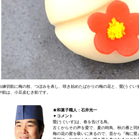
白練切餡に梅の枝、つぼみを表し、咲き始めたばかりの梅の花と、鶯(うぐい
中餡は、小豆皮むき餡です。
★和菓子職人：石井光一
▼コメント
鶯(うぐいす)は、春を告げる鳥。
古くからその声を愛で、夏の時鳥、秋の雁と同
梅の花の蜜を吸いに来るので、昔から『梅に鶯