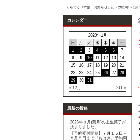
くらづくり本舗｜お知らせ日記
>
2023年
>
1月
カレンダー
2023年1月
日
月
火
水
木
金
土
1
2
3
4
5
6
7
8
9
10
11
12
13
14
15
16
17
18
19
20
21
22
23
24
25
26
27
28
29
30
31
« 12月
2月 »
最新の投稿
2026年８月(葉月)の上生菓子が
決まりました。
【予約受付開始】７月１５日～
８月５日まで『おはぎ』予約開