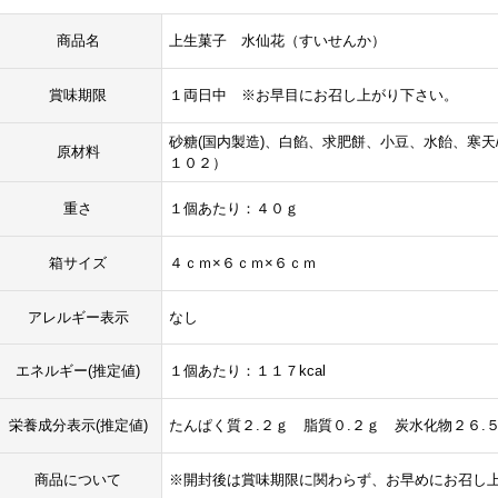
商品名
上生菓子 水仙花（すいせんか）
賞味期限
１両日中 ※お早目にお召し上がり下さい。
砂糖(国内製造)、白餡、求肥餅、小豆、水飴、寒
原材料
１０２）
重さ
１個あたり：４０ｇ
箱サイズ
４ｃｍ×６ｃｍ×６ｃｍ
アレルギー表示
なし
エネルギー(推定値)
１個あたり：１１７kcal
栄養成分表示(推定値)
たんぱく質２.２ｇ 脂質０.２ｇ 炭水化物２６.
商品について
※開封後は賞味期限に関わらず、お早めにお召し