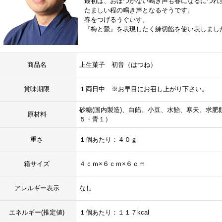
最初は、おぼつかない鳴き声も春になるにつれ
たましい程の鳴き声となるそうです。
春をつげるうぐいす。
『梅と鶯』を表現したく練切餡を使い表しまし
商品名
上生菓子 初音（はつね）
賞味期限
１両日中 ※お早目にお召し上がり下さい。
砂糖(国内製造)、白餡、小豆、水飴、寒天、求肥
原材料
５・青１）
重さ
１個あたり：４０ｇ
箱サイズ
４ｃｍ×６ｃｍ×６ｃｍ
アレルギー表示
なし
エネルギー(推定値)
１個あたり：１１７kcal