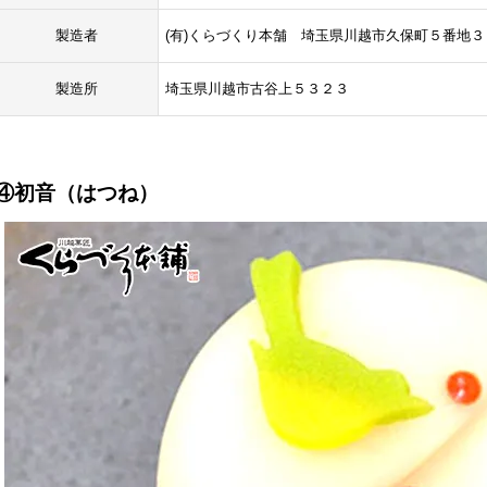
製造者
(有)くらづくり本舗 埼玉県川越市久保町５番地３
製造所
埼玉県川越市古谷上５３２３
④初音（はつね）