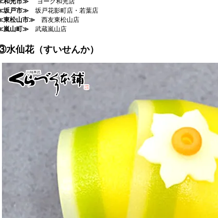
≪和光市≫
ヨーク和光店
≪坂戸市≫
坂戸花影町店・若葉店
≪東松山市≫
西友東松山店
≪嵐山町≫
武蔵嵐山店
③水仙花（すいせんか）