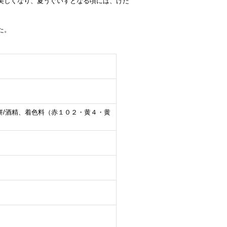
美しくなり、夏うぐいすとなる頃には、けた
た。
餅/酒精、着色料（赤１０２・黄４・黄