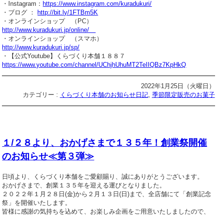
・Instagram：
https://www.instagram.com/kuradukuri/
・ブログ ：
http://bit.ly/1FTBm5K
・オンラインショップ （PC）
http://www.kuradukuri.jp/online/
・オンラインショップ （スマホ）
http://www.kuradukuri.jp/sp/
・【公式Youtube】くらづくり本舗１８８７
https://www.youtube.com/channel/UChjhUhuMT2TeIIQBz7KpHkQ
2022年1月25日（火曜日）
カテゴリー :
くらづくり本舗のお知らせ日記
,
季節限定販売のお菓子
１/２８より、おかげさまで１３５年！創業祭開催
のお知らせ≪第３弾≫
日頃より、くらづくり本舗をご愛顧賜り、誠にありがとうございます。
おかげさまで、創業１３５年を迎える運びとなりました。
２０２２年１月２８日(金)から２月１３日(日)まで、全店舗にて「創業記念
祭」を開催いたします。
皆様に感謝の気持ちを込めて、お楽しみ企画をご用意いたしましたので、