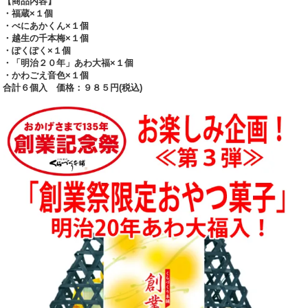
【商品内容】
・福蔵×１個
・べにあかくん×１個
・越生の千本梅×１個
・ぽくぽく×１個
・「明治２０年」あわ大福×１個
・かわごえ音色×１個
合計６個入 価格：９８５円(税込)