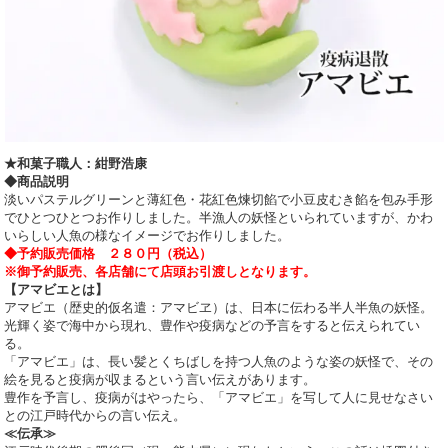
★和菓子職人：紺野浩康
◆商品説明
淡いパステルグリーンと薄紅色・花紅色煉切餡で小豆皮むき餡を包み手形
でひとつひとつお作りしました。半漁人の妖怪といられていますが、かわ
いらしい人魚の様なイメージでお作りしました。
◆予約販売価格 ２８０円（税込）
※御予約販売、各店舗にて店頭お引渡しとなります。
【アマビエとは】
アマビエ（歴史的仮名遣：アマビヱ）は、日本に伝わる半人半魚の妖怪。
光輝く姿で海中から現れ、豊作や疫病などの予言をすると伝えられてい
る。
「アマビエ」は、長い髪とくちばしを持つ人魚のような姿の妖怪で、その
絵を見ると疫病が収まるという言い伝えがあります。
豊作を予言し、疫病がはやったら、「アマビエ」を写して人に見せなさい
との江戸時代からの言い伝え。
≪伝承≫