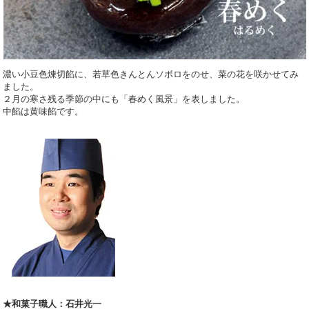
濃い小豆色煉切餡に、若草色きんとんソボロをのせ、菜の花を咲かせてみ
ました。
２月の寒さ残る季節の中にも「春めく風景」を表しました。
中餡は黄味餡です。
★和菓子職人：石井光一