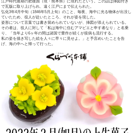
江戸時代後期の肥後国（現・熊本県）に現れたという。この話は挿図付き
で瓦版に取り上げられ、遠く江戸にまで伝えられた。
弘化3年4月中旬（1846年5月上旬）のこと、毎夜、海中に光る物体が出没し
ていたため、役人が赴いたところ、それが姿を現した。
姿形について言葉では書き留められていないが、挿図が添えられている。
その者は、役人に対して「私は海中に住むアマビエと申す者なり」と名乗
り、「当年より6ヶ年の間は諸国で豊作が続くが疫病も流行する。
私の姿を描き写した絵を人々に早々に見せよ。」と予言めいたことを告
げ、海の中へと帰って行った。