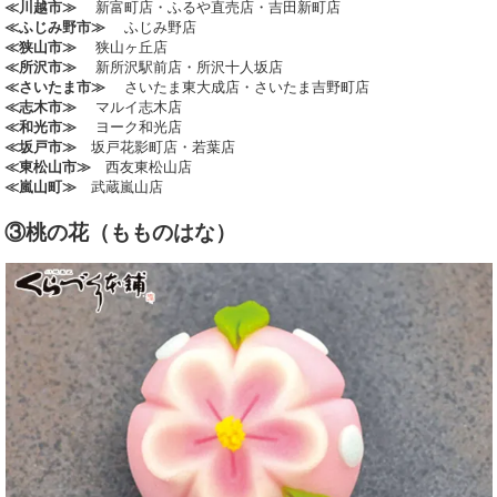
≪川越市≫
新富町店・ふるや直売店・吉田新町店
≪ふじみ野市≫
ふじみ野店
≪狭山市≫
狭山ヶ丘店
≪所沢市≫
新所沢駅前店・所沢十人坂店
≪さいたま市≫
さいたま東大成店・さいたま吉野町店
≪志木市≫
マルイ志木店
≪和光市≫
ヨーク和光店
≪坂戸市≫
坂戸花影町店・若葉店
≪東松山市≫
西友東松山店
≪嵐山町≫
武蔵嵐山店
③桃の花（もものはな）