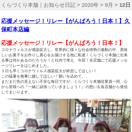
くらづくり本舗｜お知らせ日記
>
2020年
>
9月
>
12日
応援メッセージ！リレー【がんばろう！日本！】久
保町本店編
応援メッセージ！リレー【がんばろう！日本！】
コロナウィルスが感染拡大し、世界的に様々な社会情勢の激動の中、美味
しいお菓子をお作りし真心をお届けする他に私達！くらづくり本舗に出来
る事は何かあるのだろうか！と社内で考え、今回！全店舗にて応援メッセ
ージリレーをはじめました。
１日も早くコロナウィルス感染拡大が終息してほしい！
この猛暑を無事に越してほしい！願いを込めて。
まだまだ先の見えない不安な毎日ですが、くらづくり本舗従業員一同、心
から皆様への『一緒に頑張っていきましょう！』の想いを各店舗から発信
してまいります。