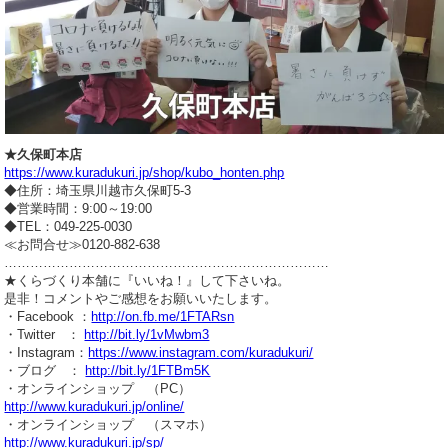
★久保町本店
https://www.kuradukuri.jp/shop/kubo_honten.php
◆住所：埼玉県川越市久保町5-3
◆営業時間：9:00～19:00
◆TEL：049-225-0030
≪お問合せ≫0120-882-638
…………………………………………………………………
★くらづくり本舗に『いいね！』して下さいね。
是非！コメントやご感想をお願いいたします。
・Facebook ：
http://on.fb.me/1FTARsn
・Twitter ：
http://bit.ly/1vMwbm3
・Instagram：
https://www.instagram.com/kuradukuri/
・ブログ ：
http://bit.ly/1FTBm5K
・オンラインショップ （PC）
http://www.kuradukuri.jp/online/
・オンラインショップ （スマホ）
http://www.kuradukuri.jp/sp/