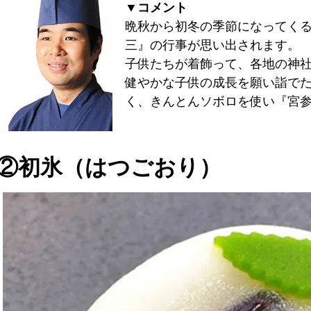
▼コメント
晩秋から初冬の季節になってく
三』の行事が思い出されます。
子供たちが着飾って、各地の神
健やかな子供の成長を願い詣で
く、きんとんソボロを使い『宮
②初氷（はつごおり）