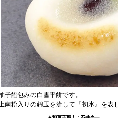
柚子餡包みの白雪平餅です。
上南粉入りの錦玉を流して『初氷』を表
★和菓子職人：石井光一