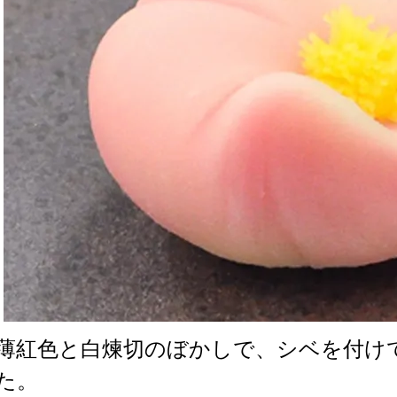
薄紅色と白煉切のぼかしで、シベを付け
た。