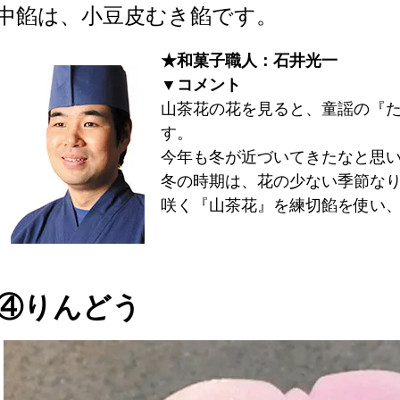
中餡は、小豆皮むき餡です。
★和菓子職人：石井光一
▼コメント
山茶花の花を見ると、童謡の『
す。
今年も冬が近づいてきたなと思
冬の時期は、花の少ない季節な
咲く『山茶花』を練切餡を使い
④りんどう