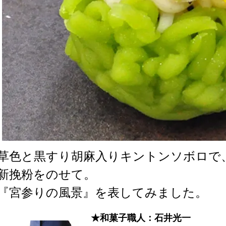
草色と黒すり胡麻入りキントンソボロで
新挽粉をのせて。
『宮参りの風景』を表してみました。
★和菓子職人：石井光一