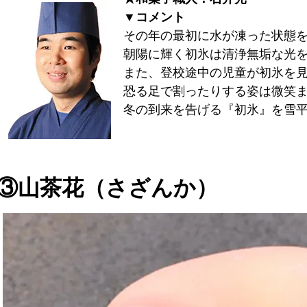
▼コメント
その年の最初に水が凍った状態
朝陽に輝く初氷は清浄無垢な光
また、登校途中の児童が初氷を
恐る足で割ったりする姿は微笑
冬の到来を告げる『初氷』を雪
③山茶花（さざんか）