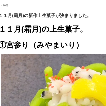
>
20日
１１月(霜月)の新作上生菓子が決まりました。
１１月(霜月)の上生菓子。
①宮参り（みやまいり）