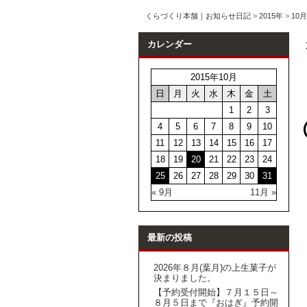
くらづくり本舗｜お知らせ日記
>
2015年
>
10月
カレンダー
2015年10月
日
月
火
水
木
金
土
1
2
3
4
5
6
7
8
9
10
11
12
13
14
15
16
17
18
19
20
21
22
23
24
25
26
27
28
29
30
31
« 9月
11月 »
最新の投稿
2026年８月(葉月)の上生菓子が
決まりました。
【予約受付開始】７月１５日～
８月５日まで『おはぎ』予約開