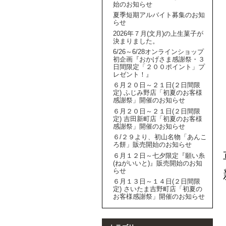
始のお知らせ
夏季短期アルバイト募集のお知
らせ
2026年７月(文月)の上生菓子が
決まりました。
6/26～6/28オンラインショップ
初企画『おかげさま感謝祭・３
日間限定「２００ポイント」プ
レゼント！』
６月２０日～２１日(２日間限
定) ふじみ野店「初夏のお客様
感謝祭」開催のお知らせ
６月２０日～２１日(２日間限
定) 吉田新町店「初夏のお客様
感謝祭」開催のお知らせ
６/２９より、初山名物「あんこ
ろ餅」販売開始のお知らせ
６月１２日～七夕限定『願い糸
(ねがいいと)』販売開始のお知
らせ
６月１３日～１４日(２日間限
定) さいたま吉野町店「初夏の
お客様感謝祭」開催のお知らせ