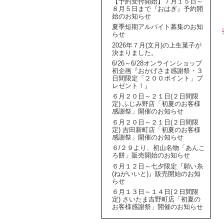
【予約受付開始】７月１５日～
８月５日まで『おはぎ』予約開
始のお知らせ
夏季短期アルバイト募集のお知
らせ
2026年７月(文月)の上生菓子が
決まりました。
6/26～6/28オンラインショップ
初企画『おかげさま感謝祭・３
日間限定「２００ポイント」プ
レゼント！』
６月２０日～２１日(２日間限
定) ふじみ野店「初夏のお客様
感謝祭」開催のお知らせ
６月２０日～２１日(２日間限
定) 吉田新町店「初夏のお客様
感謝祭」開催のお知らせ
６/２９より、初山名物「あんこ
ろ餅」販売開始のお知らせ
６月１２日～七夕限定『願い糸
(ねがいいと)』販売開始のお知
らせ
６月１３日～１４日(２日間限
定) さいたま吉野町店「初夏の
お客様感謝祭」開催のお知らせ