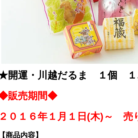
★開運・川越だるま １個 １,
◆販売期間◆
２０１６年１月１日(木)～ 売
【商品内容】