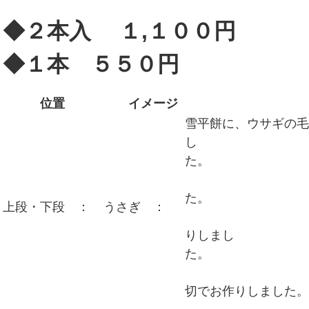
◆２本入 １,１００円
◆１本 ５５０円
位置
イメージ
商品
雪平餅に、ウサギの
し
耳は、紅色
上段・下段 ：
うさぎ ：
目は、
りしまし
丸い
切でお作りしました