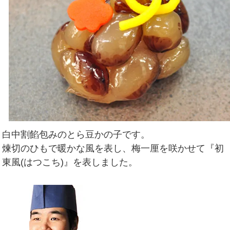
白中割餡包みのとら豆かの子です。
煉切のひもで暖かな風を表し、梅一厘を咲かせて『初
東風(はつこち)』を表しました。