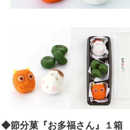
◆節分菓『お多福さん』１箱