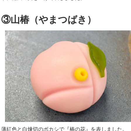
③山椿（やまつばき）
薄紅色と白煉切のボカシで『椿の花』を表しました。