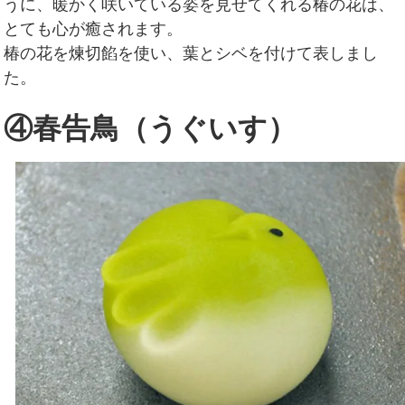
うに、暖かく咲いている姿を見せてくれる椿の花は、
とても心が癒されます。
椿の花を煉切餡を使い、葉とシベを付けて表しまし
た。
④春告鳥（うぐいす）