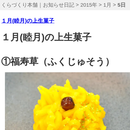
くらづくり本舗｜お知らせ日記
>
2015年
>
1月
>
5日
１月(睦月)の上生菓子
１月(睦月)の上生菓子
①福寿草（ふくじゅそう）