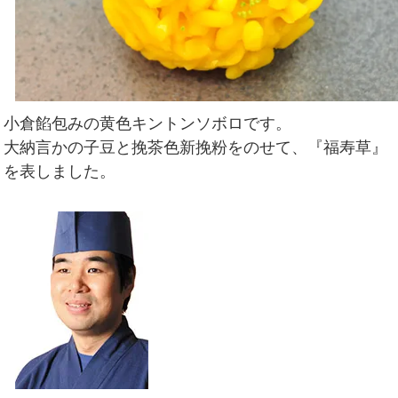
小倉餡包みの黄色キントンソボロです。
大納言かの子豆と挽茶色新挽粉をのせて、『福寿草』
を表しました。