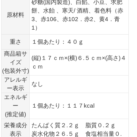
砂糖(国内製造)、白餡、小豆、求肥
餅、水飴 、寒天/ 酒精、着色料（赤
原材料
3、赤106、赤102．赤2、黄4．青
1）
重さ
１個あたり：４０ｇ
商品箱サ
(縦)１７ｃｍ×(横)６.
５ｃｍ×(高さ)４
イズ
ｃｍ
(包装外寸)
アレルギ
なし
ー表示
エネルギ
ー
１個あたり：１１７kcal
(推定値)
栄養成分
たんぱく質２.２ｇ 脂質０.２ｇ
表示
炭水化物２６.５ｇ 食塩相当量０.