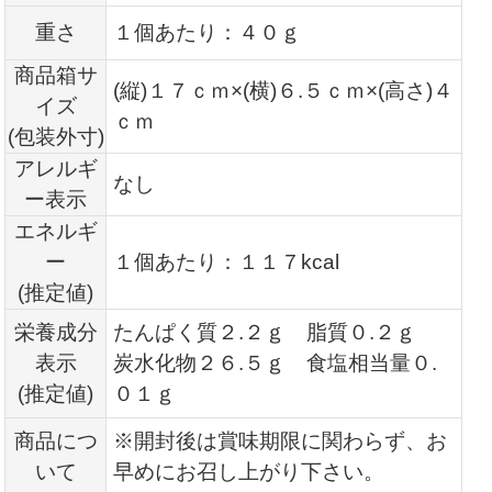
重さ
１個あたり：４０ｇ
商品箱サ
(縦)１７ｃｍ×(横)６.
５ｃｍ×(高さ)４
イズ
ｃｍ
(包装外寸)
アレルギ
なし
ー表示
エネルギ
ー
１個あたり：１１７kcal
(推定値)
栄養成分
たんぱく質２.２ｇ 脂質０.２ｇ
表示
炭水化物２６.５ｇ 食塩相当量０.
(推定値)
０１ｇ
商品につ
※開封後は賞味期限に関わらず、お
いて
早めにお召し上がり下さい。