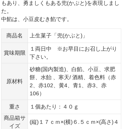
もあり、勇ましくもある兜(かぶと)を表現しまし
た。
中餡は、小豆皮むき餡です。
商品名
上生菓子「兜(かぶと)」
１両日中 ※お早目にお召し上がり
賞味期限
下さい。
砂糖(国内製造)、白餡、小豆、求肥
餅、水飴 、寒天/ 酒精、着色料（赤
原材料
2、赤102、黄4、青1、赤3、赤
106）
重さ
１個あたり：４０ｇ
商品箱サ
(縦)１７ｃｍ×(横)６.
５ｃｍ×(高さ)４
イズ