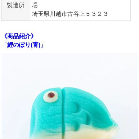
製造所
場
埼玉県川越市古谷上５３２３
《商品紹介》
「鯉のぼり(青)」