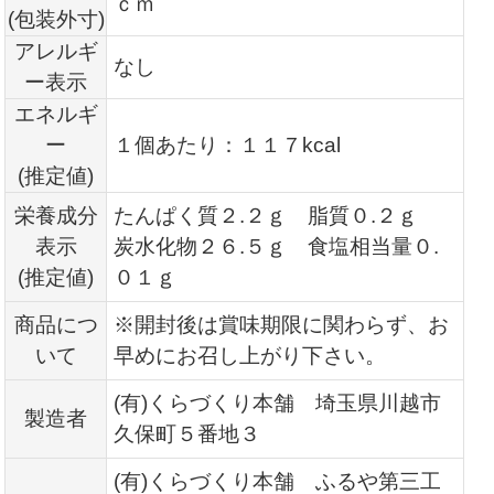
ｃｍ
(包装外寸)
アレルギ
なし
ー表示
エネルギ
ー
１個あたり：１１７kcal
(推定値)
栄養成分
たんぱく質２.２ｇ 脂質０.２ｇ
表示
炭水化物２６.５ｇ 食塩相当量０.
(推定値)
０１ｇ
商品につ
※開封後は賞味期限に関わらず、お
いて
早めにお召し上がり下さい。
(有)くらづくり本舗 埼玉県川越市
製造者
久保町５番地３
(有)くらづくり本舗 ふるや第三工