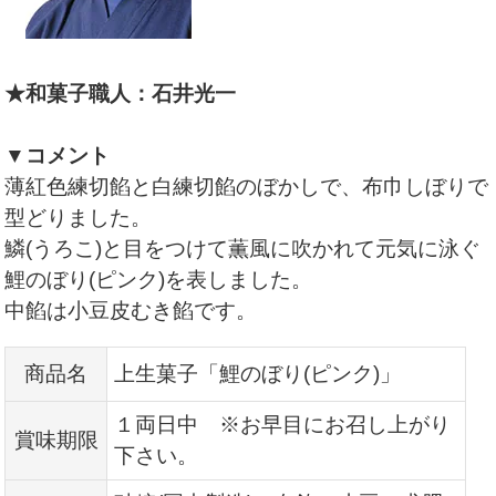
★和菓子職人：石井光一
▼コメント
薄紅色練切餡と白練切餡のぼかしで、布巾しぼりで
型どりました
。
鱗(うろこ)と目をつけて薫風に吹かれて元気に泳ぐ
鯉のぼり(ピンク)を表しました。
中餡は小豆皮むき餡です。
商品名
上生菓子「鯉のぼり(ピンク)」
１両日中 ※お早目にお召し上がり
賞味期限
下さい。