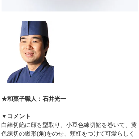
★和菓子職人：石井光一
▼コメント
白練切餡に顔を型取り、小豆色練切餡を巻いて、黄
色練切の鍬形(角)をのせ、頬紅をつけて可愛らしく