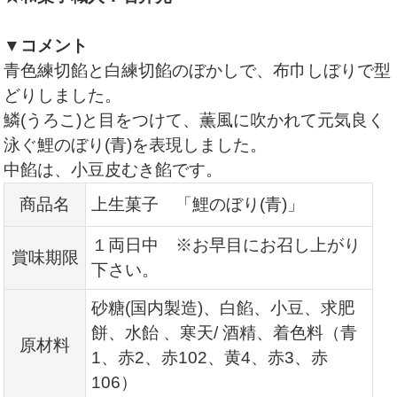
▼コメント
青色練切餡と白練切餡のぼかしで、布巾しぼりで型
どりしました。
鱗(うろこ)と目をつけて、薫風に吹かれて元気良く
泳ぐ鯉のぼり(青)を表現しました。
中餡は、小豆皮むき餡です。
商品名
上生菓子 「鯉のぼり(青)」
１両日中 ※お早目にお召し上がり
賞味期限
下さい。
砂糖(国内製造)、白餡、小豆、求肥
餅、水飴 、寒天/ 酒精、着色料（青
原材料
1、赤2
、赤102、黄4、赤3、赤
106）