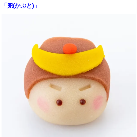
「兜(かぶと)」