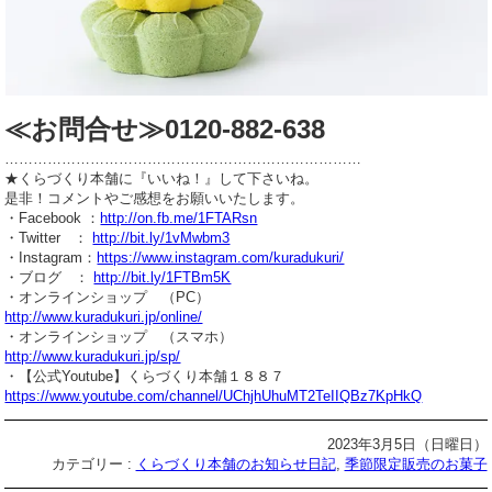
≪お問合せ≫0120-882-638
…………………………………………………………………
★くらづくり本舗に『いいね！』して下さいね。
是非！コメントやご感想をお願いいたします。
・Facebook ：
http://on.fb.me/1FTARsn
・Twitter ：
http://bit.ly/1vMwbm3
・Instagram：
https://www.instagram.com/kuradukuri/
・ブログ ：
http://bit.ly/1FTBm5K
・オンラインショップ （PC）
http://www.kuradukuri.jp/online/
・オンラインショップ （スマホ）
http://www.kuradukuri.jp/sp/
・【公式Youtube】くらづくり本舗１８８７
https://www.youtube.com/channel/UChjhUhuMT2TeIIQBz7KpHkQ
2023年3月5日（日曜日）
カテゴリー :
くらづくり本舗のお知らせ日記
,
季節限定販売のお菓子