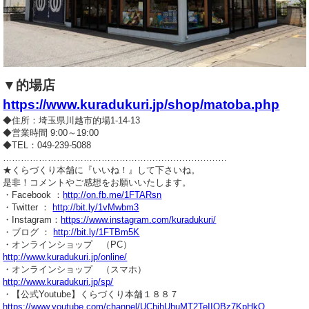
▼的場店
https://www.kuradukuri.jp/shop/matoba.php
◆住所：埼玉県川越市的場1-14-13
◆営業時間 9:00～19:00
◆TEL：049-239-5088
…………………………………………………………………
★くらづくり本舗に『いいね！』して下さいね。
是非！コメントやご感想をお願いいたします。
・Facebook ：
http://on.fb.me/1FTARsn
・Twitter ：
http://bit.ly/1vMwbm3
・Instagram：
https://www.instagram.com/kuradukuri/
・ブログ ：
http://bit.ly/1FTBm5K
・オンラインショップ （PC）
http://www.kuradukuri.jp/online/
・オンラインショップ （スマホ）
http://www.kuradukuri.jp/sp/
・【公式Youtube】くらづくり本舗１８８７
https://www.youtube.com/channel/UChjhUhuMT2TeIIQBz7KpHkQ