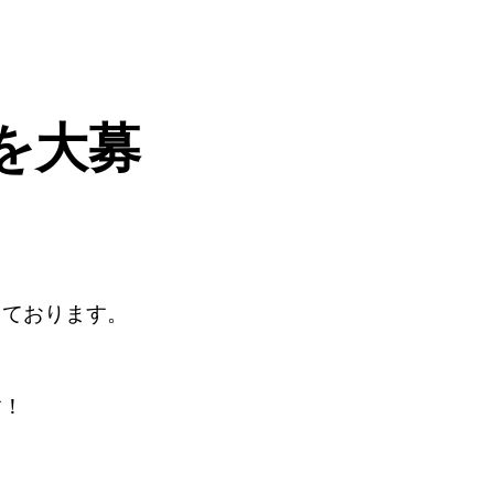
を大募
しております。
す！