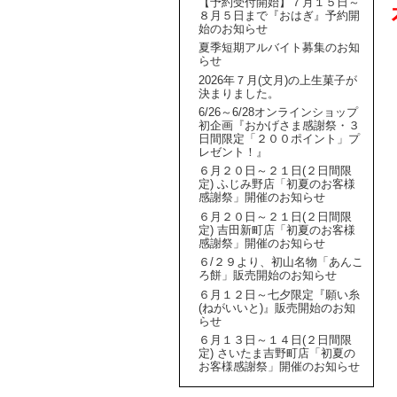
【予約受付開始】７月１５日～
８月５日まで『おはぎ』予約開
始のお知らせ
夏季短期アルバイト募集のお知
らせ
2026年７月(文月)の上生菓子が
決まりました。
6/26～6/28オンラインショップ
初企画『おかげさま感謝祭・３
日間限定「２００ポイント」プ
レゼント！』
６月２０日～２１日(２日間限
定) ふじみ野店「初夏のお客様
感謝祭」開催のお知らせ
６月２０日～２１日(２日間限
定) 吉田新町店「初夏のお客様
感謝祭」開催のお知らせ
６/２９より、初山名物「あんこ
ろ餅」販売開始のお知らせ
６月１２日～七夕限定『願い糸
(ねがいいと)』販売開始のお知
らせ
６月１３日～１４日(２日間限
定) さいたま吉野町店「初夏の
お客様感謝祭」開催のお知らせ