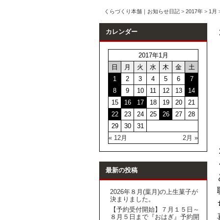
くらづくり本舗｜お知らせ日記
>
2017年
>
1月
カレンダー
2017年1月
日
月
火
水
木
金
土
1
2
3
4
5
6
7
8
9
10
11
12
13
14
15
16
17
18
19
20
21
22
23
24
25
26
27
28
29
30
31
« 12月
2月 »
最新の投稿
2026年８月(葉月)の上生菓子が
決まりました。
【予約受付開始】７月１５日～
８月５日まで『おはぎ』予約開