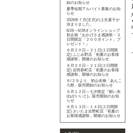
始のお知らせ
夏季短期アルバイト募集のお知
らせ
2026年７月(文月)の上生菓子が
決まりました。
6/26～6/28オンラインショップ
初企画『おかげさま感謝祭・３
日間限定「２００ポイント」プ
レゼント！』
６月２０日～２１日(２日間限
定) ふじみ野店「初夏のお客様
感謝祭」開催のお知らせ
６月２０日～２１日(２日間限
定) 吉田新町店「初夏のお客様
感謝祭」開催のお知らせ
６/２９より、初山名物「あんこ
ろ餅」販売開始のお知らせ
６月１２日～七夕限定『願い糸
(ねがいいと)』販売開始のお知
らせ
６月１３日～１４日(２日間限
定) さいたま吉野町店「初夏の
お客様感謝祭」開催のお知らせ