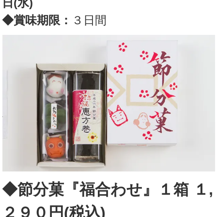
日(水)
◆賞味期限：
３日間
◆節分菓『福合わせ』１箱 １,
２９０円(税込)