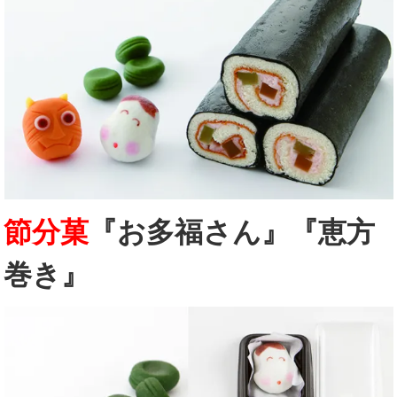
節分菓
『お多福さん』『恵方
巻き』