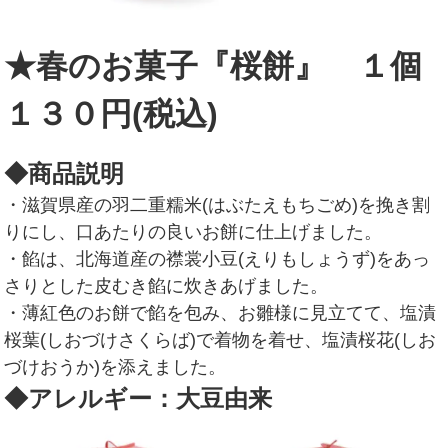
★春のお菓子『桜餅』 １個
１３０円(税込)
◆商品説明
・滋賀県産の羽二重糯米(はぶたえもちごめ)を挽き割
りにし、口あたりの良いお餅に仕上げました。
・餡は、北海道産の襟裳小豆(えりもしょうず)をあっ
さりとした皮むき餡に炊きあげました。
・薄紅色のお餅で餡を包み、お雛様に見立てて、塩漬
桜葉(しおづけさくらば)で着物を着せ、塩漬桜花(しお
づけおうか)を添えました。
◆アレルギー：大豆由来