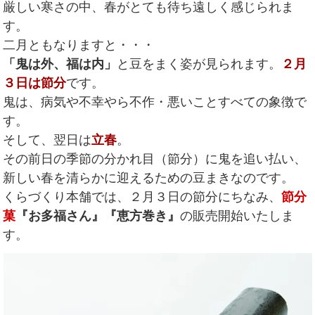
厳しい寒さの中、春がとても待ち遠しく感じられま
す。
二月ともなりますと・・・
「鬼は外、福は内」
と豆をまく姿が見られます。
２月
３日は節分
です。
鬼は、病気や不幸やら不作・悪いことすべての象徴で
す。
そして、翌日は
立春
。
その前日の季節の分かれ目（節分）に鬼を追い払い、
新しい春を清らかに迎えるための豆まきなのです。
くらづくり本舗では、２月３日の節分にちなみ、
節分
菓
『お多福さん』『恵方巻き』
の販売開始いたしま
す。