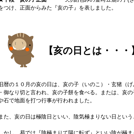
をつけ、正面からみた『亥の子』を表しました。
【亥の日とは・・・
旧暦の１０月の亥の日は、亥の子（いのこ）・玄猪（げ
・御なり切と言われ、亥の子餅を食べる。または、亥の
や石で地面を打つ行事が行われました。
また、亥の日は極陰日といい、陰気極まりない日という
しかし、易では『陰極まりて陽に転ず』といい陰が極ま