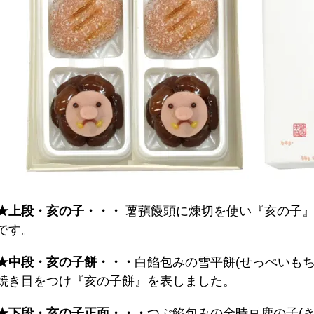
★上段・亥の子・・・
薯蕷饅頭に煉切を使い『亥の子』
です。
★中段・亥の子餅・・・
白餡包みの雪平餅(せっぺいもち
焼き目をつけ『亥の子餅』を表しました。
★下段・亥の子正面・・・
つぶ餡包みの金時豆鹿の子(