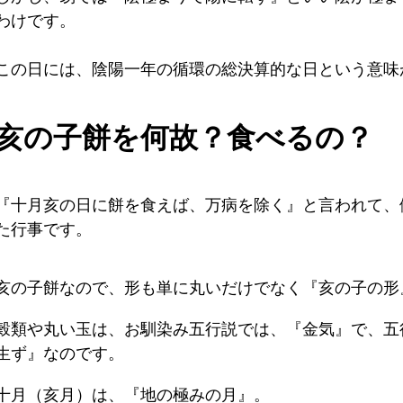
わけです。
この日には、陰陽一年の循環の総決算的な日という意味
亥の子餅を何故？食べるの？
『十月亥の日に餅を食えば、万病を除く』と言われて、
た行事です。
亥の子餅なので、形も単に丸いだけでなく『亥の子の形
穀類や丸い玉は、お馴染み五行説では、『金気』で、五
生ず』なのです。
十月（亥月）は、『地の極みの月』。