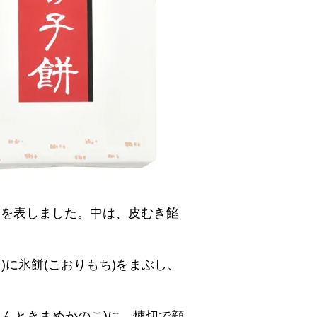
を表しました。中は、皮むき餡
)に氷餅(こおりもち)をまぶし、
きんときまめかのこ)に、煉切で顔