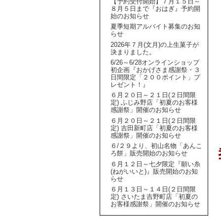
【予約受付開始】７月１５日～
８月５日まで『おはぎ』予約開
始のお知らせ
夏季短期アルバイト募集のお知
らせ
2026年７月(文月)の上生菓子が
決まりました。
6/26～6/28オンラインショップ
初企画『おかげさま感謝祭・３
日間限定「２００ポイント」プ
レゼント！』
６月２０日～２１日(２日間限
定) ふじみ野店「初夏のお客様
感謝祭」開催のお知らせ
６月２０日～２１日(２日間限
定) 吉田新町店「初夏のお客様
感謝祭」開催のお知らせ
６/２９より、初山名物「あんこ
ろ餅」販売開始のお知らせ
６月１２日～七夕限定『願い糸
(ねがいいと)』販売開始のお知
らせ
６月１３日～１４日(２日間限
定) さいたま吉野町店「初夏の
お客様感謝祭」開催のお知らせ