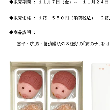
◆販売期間 ： １１月７日（金）～ １１月２４日
◆販売価格 ： １箱 ５５０円（消費税込） ２箱
◆商品説明 ：
雪平・求肥・薯蕷饅頭の３種類の｢亥の子｣を可愛