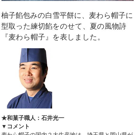
柚子餡包みの白雪平餅に、麦わら帽子に
型取った練切餡をのせて、夏の風物詩
『麦わら帽子』を表しました。
★和菓子職人：石井光一
▼コメント
麦わら帽子の国内２大生産地は、埼玉県と岡山県が