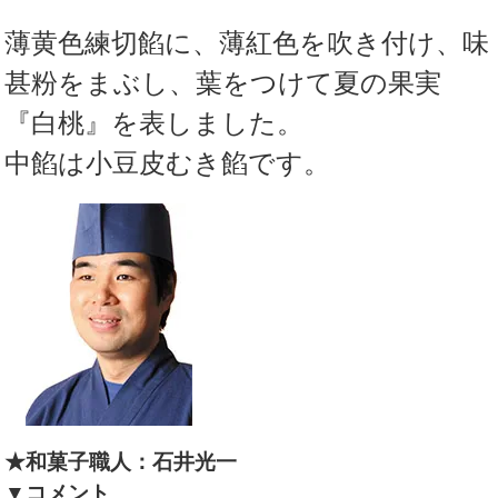
薄黄色練切餡に、薄紅色を吹き付け、味
甚粉をまぶし、葉をつけて夏の果実
『白桃』を表しました。
中餡は小豆皮むき餡です。
★和菓子職人：石井光一
▼コメント