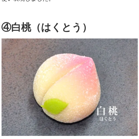
④白桃（はくとう）