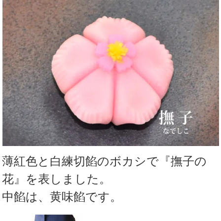
薄紅色と白練切餡のボカシで『撫子の
花』を表しました。
中餡は、黄味餡です。