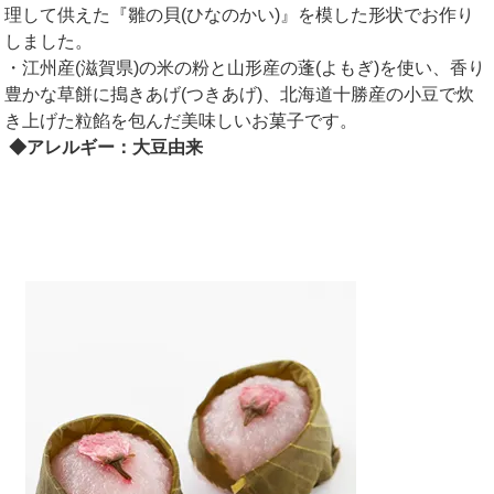
理して供えた『雛の貝(ひなのかい)』を模した形状でお作り
しました。
・江州産(滋賀県)の米の粉と山形産の蓬(よもぎ)を使い、香り
豊かな草餅に搗きあげ(つきあげ)、北海道十勝産の小豆で炊
き上げた粒餡を包んだ美味しいお菓子です。
◆アレルギー：大豆由来