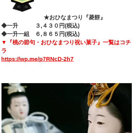
★おひなまつり『菱餅』
◆一升 ３,４３０円(税込)
◆一升一組 ６,８６５円(税込)
▼『桃の節句・おひなまつり祝い菓子』一覧はコチ
ラ
https://wp.me/p7RNcD-2h7