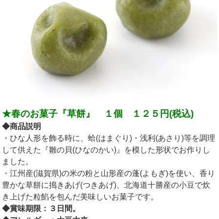
★春のお菓子『草餅』
１個 １２５円(税込)
◆商品説明
・ひな人形を飾る時に、蛤(はまぐり)・浅利(あさり)等を調理
して供えた『雛の貝(ひなのかい)』を模した形状でお作りし
ました。
・江州産(滋賀県)の米の粉と山形産の蓬(よもぎ)を使い、香り
豊かな草餅に搗きあげ(つきあげ)、北海道十勝産の小豆で炊
き上げた粒餡を包んだ美味しいお菓子です。
◆賞味期限：３日間。