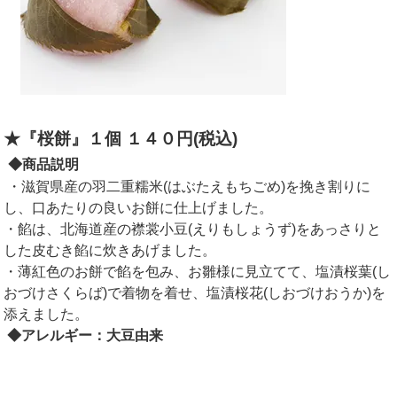
★『桜餅』１個 １４０円(税込)
◆商品説明
・滋賀県産の羽二重糯米(はぶたえもちごめ)を挽き割りに
し、口あたりの良いお餅に仕上げました。
・餡は、北海道産の襟裳小豆(えりもしょうず)をあっさりと
した皮むき餡に炊きあげました。
・薄紅色のお餅で餡を包み、お雛様に見立てて、塩漬桜葉(し
おづけさくらば)で着物を着せ、塩漬桜花(しおづけおうか)を
添えました。
◆アレルギー：大豆由来