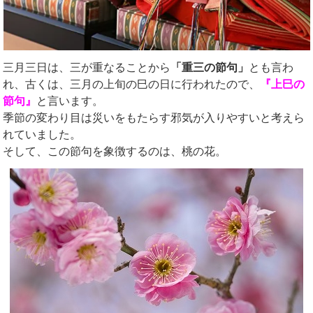
三月三日は、三が重なることから
「重三の節句」
とも言わ
れ、古くは、三月の上旬の巳の日に行われたので、
『上巳の
節句』
と言います。
季節の変わり目は災いをもたらす邪気が入りやすいと考えら
れていました。
そして、この節句を象徴するのは、桃の花。