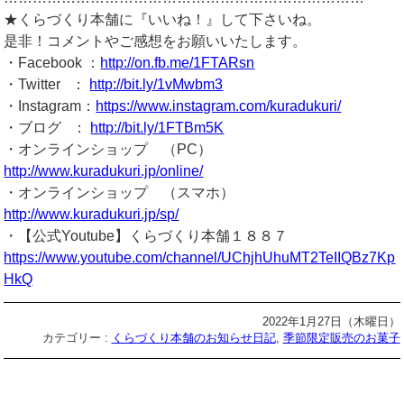
★くらづくり本舗に『いいね！』して下さいね。
是非！コメントやご感想をお願いいたします。
・Facebook ：
http://on.fb.me/1FTARsn
・Twitter ：
http://bit.ly/1vMwbm3
・Instagram：
https://www.instagram.com/kuradukuri/
・ブログ ：
http://bit.ly/1FTBm5K
・オンラインショップ （PC）
http://www.kuradukuri.jp/online/
・オンラインショップ （スマホ）
http://www.kuradukuri.jp/sp/
・【公式Youtube】くらづくり本舗１８８７
https://www.youtube.com/channel/UChjhUhuMT2TeIIQBz7Kp
HkQ
2022年1月27日（木曜日）
カテゴリー :
くらづくり本舗のお知らせ日記
,
季節限定販売のお菓子