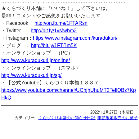
…………………………………………………………………
★くらづくり本舗に『いいね！』して下さいね。
是非！コメントやご感想をお願いいたします。
・Facebook ：
http://on.fb.me/1FTARsn
・Twitter ：
http://bit.ly/1vMwbm3
・Instagram：
https://www.instagram.com/kuradukuri/
・ブログ ：
http://bit.ly/1FTBm5K
・オンラインショップ （PC）
http://www.kuradukuri.jp/online/
・オンラインショップ （スマホ）
http://www.kuradukuri.jp/sp/
・【公式Youtube】くらづくり本舗１８８７
https://www.youtube.com/channel/UChjhUhuMT2TeIIQBz7Kp
HkQ
2022年1月27日（木曜日）
カテゴリー :
くらづくり本舗のお知らせ日記
,
季節限定販売のお菓子