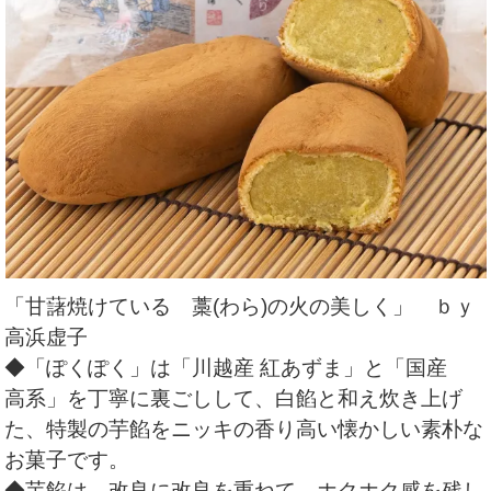
「甘藷焼けている 藁(わら)の火の美しく」 ｂｙ
高浜虚子
◆「ぽくぽく」は「川越産 紅あずま」と「国産
高系」を丁寧に裏ごしして、白餡と和え炊き上げ
た、特製の芋餡をニッキの香り高い懐かしい素朴な
お菓子です。
◆芋餡は、改良に改良を重ねて、ホクホク感を残し