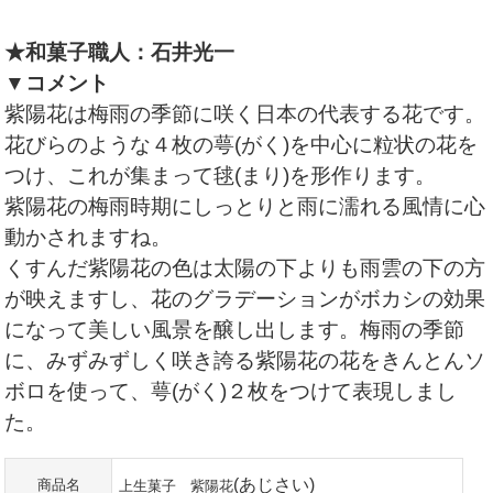
★和菓子職人：石井光一
▼コメント
紫陽花は梅雨の季節に咲く日本の代表する花です。
花びらのような４枚の萼(がく)を中心に粒状の花を
つけ、これが集まって毬(まり)を形作ります。
紫陽花の梅雨時期にしっとりと雨に濡れる風情に心
動かされますね。
くすんだ紫陽花の色は太陽の下よりも雨雲の下の方
が映えますし、花のグラデーションがボカシの効果
になって美しい風景を醸し出します。梅雨の季節
に、みずみずしく咲き誇る紫陽花の花をきんとんソ
ボロを使って、萼(がく)２枚をつけて表現しまし
た。
(あじさい)
商品名
上生菓子 紫陽花