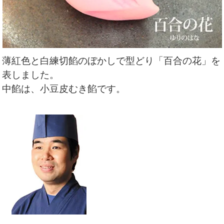
薄紅色と白練切餡のぼかしで型どり「百合の花」を
表しました
。
中餡は、小豆皮むき餡です。