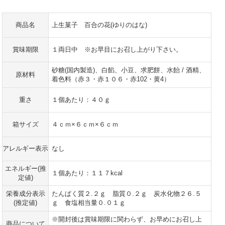
商品名
上生菓子 百合の花(ゆりのはな)
賞味期限
１両日中 ※お早目にお召し上がり下さい。
砂糖(国内製造)、白餡、小豆、求肥餅、水飴 / 酒精、
原材料
着色料（赤３・赤１０６・赤102・黄4）
重さ
１個あたり：４０ｇ
箱サイズ
４ｃｍ×６ｃｍ×６ｃｍ
アレルギー表示
なし
エネルギー(推
１個あたり：１１７kcal
定値)
栄養成分表示
たんぱく質２.２ｇ 脂質０.２ｇ 炭水化物２６.５
(推定値)
ｇ 食塩相当量０.０１ｇ
※開封後は賞味期限に関わらず、お早めにお召し上
商品について