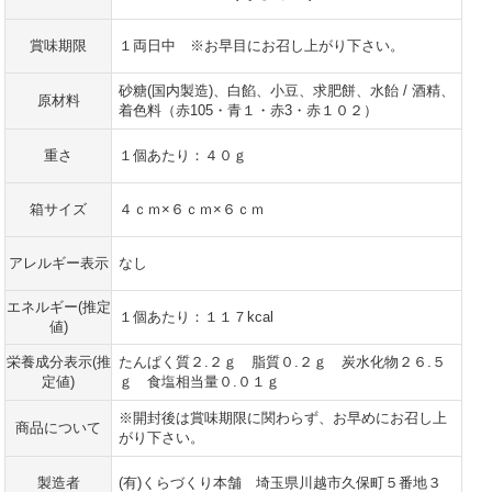
賞味期限
１両日中 ※お早目にお召し上がり下さい。
砂糖(国内製造)、白餡、小豆、求肥餅、水飴 / 酒精、
原材料
着色料（赤105・青１・赤3・赤１０２）
重さ
１個あたり：４０ｇ
箱サイズ
４ｃｍ×６ｃｍ×６ｃｍ
アレルギー表示
なし
エネルギー(推定
１個あたり：１１７kcal
値)
栄養成分表示(推
たんぱく質２.２ｇ 脂質０.２ｇ 炭水化物２６.５
定値)
ｇ 食塩相当量０.０１ｇ
※開封後は賞味期限に関わらず、お早めにお召し上
商品について
がり下さい。
製造者
(有)くらづくり本舗 埼玉県川越市久保町５番地３