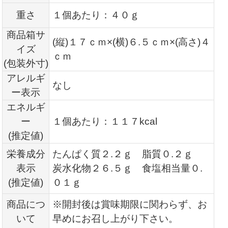
重さ
１個あたり：４０ｇ
商品箱サ
(縦)１７ｃｍ×(横)６.
５ｃｍ×(高さ)４
イズ
ｃｍ
(包装外寸)
アレルギ
なし
ー表示
エネルギ
ー
１個あたり：１１７kcal
(推定値)
栄養成分
たんぱく質２.２ｇ 脂質０.２ｇ
表示
炭水化物２６.５ｇ 食塩相当量０.
(推定値)
０１ｇ
商品につ
※開封後は賞味期限に関わらず、お
いて
早めにお召し上がり下さい。