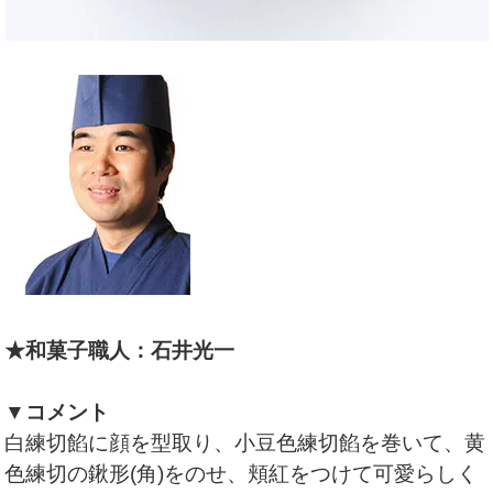
★和菓子職人：石井光一
▼コメント
白練切餡に顔を型取り、小豆色練切餡を巻いて、黄
色練切の鍬形(角)をのせ、頬紅をつけて可愛らしく