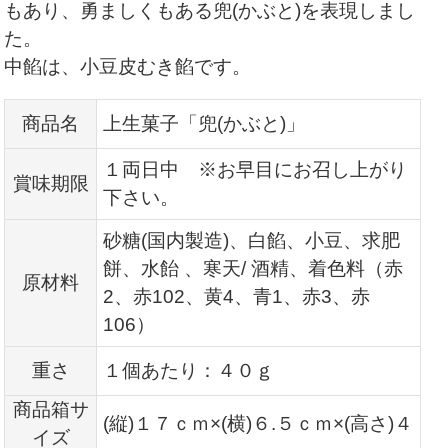
もあり、勇ましくもある兜(かぶと)を表現しまし
た。
中餡は、小豆皮むき餡です。
商品名
上生菓子「兜(かぶと)」
１両日中 ※お早目にお召し上がり
賞味期限
下さい。
砂糖(国内製造)、白餡、小豆、求肥
餅、水飴 、寒天/ 酒精、着色料（赤
原材料
2、赤102、黄4、青1、赤3、赤
106）
重さ
１個あたり：４０ｇ
商品箱サ
(縦)１７ｃｍ×(横)６.
５ｃｍ×(高さ)４
イズ