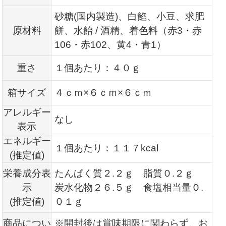
砂糖(国内製造)、白餡、小豆、求肥
原材料
餅、水飴 / 酒精、着色料（赤3・赤
106・赤102、黄4・青1）
重さ
１個あたり：４０ｇ
箱サイズ
４ｃｍ×６ｃｍ×６ｃｍ
アレルギー
なし
表示
エネルギー
１個あたり：１１７kcal
(推定値)
栄養成分表
たんぱく質２.２ｇ 脂質０.２ｇ
示
炭水化物２６.５ｇ 食塩相当量０.
(推定値)
０１ｇ
商品につい
※開封後は賞味期限に関わらず、お