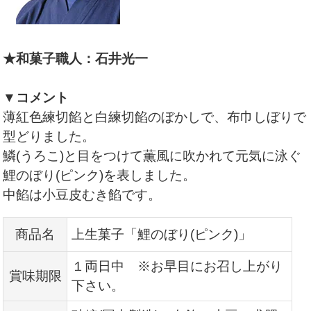
★和菓子職人：石井光一
▼コメント
薄紅色練切餡と白練切餡のぼかしで、布巾しぼりで
型どりました
。
鱗(うろこ)と目をつけて薫風に吹かれて元気に泳ぐ
鯉のぼり(ピンク)を表しました。
中餡は小豆皮むき餡です。
商品名
上生菓子「鯉のぼり(ピンク)」
１両日中 ※お早目にお召し上がり
賞味期限
下さい。