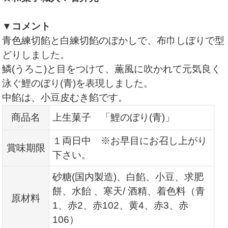
▼コメント
青色練切餡と白練切餡のぼかしで、布巾しぼりで型
どりしました。
鱗(うろこ)と目をつけて、薫風に吹かれて元気良く
泳ぐ鯉のぼり(青)を表現しました。
中餡は、小豆皮むき餡です。
商品名
上生菓子 「鯉のぼり(青)」
１両日中 ※お早目にお召し上がり
賞味期限
下さい。
砂糖(国内製造)、白餡、小豆、求肥
餅、水飴 、寒天/ 酒精、着色料（青
原材料
1、赤2
、赤102、黄4、赤3、赤
106）