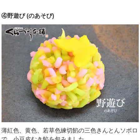
④野遊び (のあそび)
薄紅色、黄色、若草色練切餡の三色きんとんソボロ
で、小豆皮むき餡を包みました。