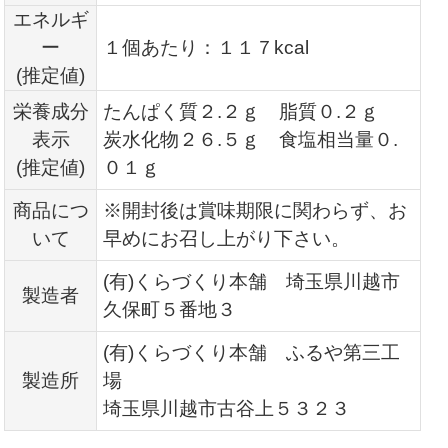
エネルギ
ー
１個あたり：１１７kcal
(推定値)
栄養成分
たんぱく質２.２ｇ 脂質０.２ｇ
表示
炭水化物２６.５ｇ 食塩相当量０.
(推定値)
０１ｇ
商品につ
※開封後は賞味期限に関わらず、お
いて
早めにお召し上がり下さい。
(有)くらづくり本舗 埼玉県川越市
製造者
久保町５番地３
(有)くらづくり本舗 ふるや第三工
製造所
場
埼玉県川越市古谷上５３２３