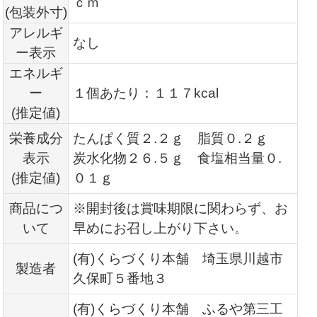
ｃｍ
(包装外寸)
アレルギ
なし
ー表示
エネルギ
ー
１個あたり：１１７kcal
(推定値)
栄養成分
たんぱく質２.２ｇ 脂質０.２ｇ
表示
炭水化物２６.５ｇ 食塩相当量０.
(推定値)
０１ｇ
商品につ
※開封後は賞味期限に関わらず、お
いて
早めにお召し上がり下さい。
(有)くらづくり本舗 埼玉県川越市
製造者
久保町５番地３
(有)くらづくり本舗 ふるや第三工