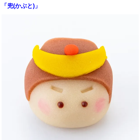
「兜(かぶと)」