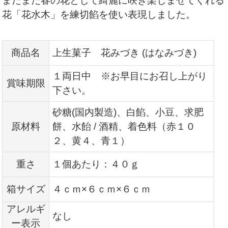
まだまだ春の花として綺麗に咲き楽しませてくれる
花「花水木」を練切餡を使い表現しました。
商品名
上生菓子 花みづき (はなみづき)
１両日中 ※お早目にお召し上がり
賞味期限
下さい。
砂糖(国内製造)、白餡、小豆、求肥
原材料
餅、水飴 / 酒精、着色料（赤１０
２、黄４、青１）
重さ
１個あたり：４０ｇ
箱サイズ
４ｃｍ×６ｃｍ×６ｃｍ
アレルギ
なし
ー表示