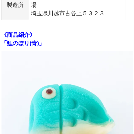
製造所
場
埼玉県川越市古谷上５３２３
《商品紹介》
「鯉のぼり(青)」