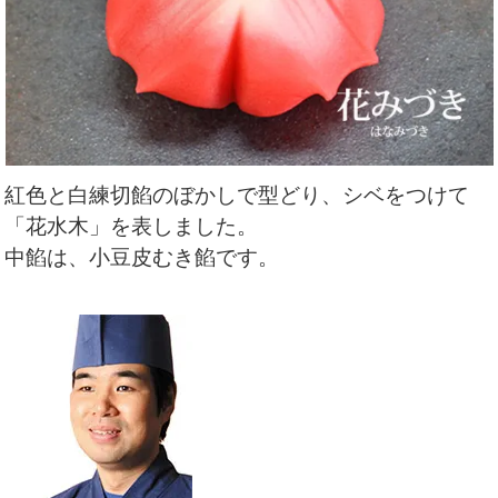
紅色と白練切餡のぼかしで型どり、シベをつけて
「花水木」を表しました
。
中餡は、小豆皮むき餡です。