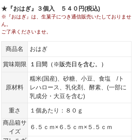
★『おはぎ』３
個入 ５４０円(税込)
※『おはぎ』は、生菓子につき通信販売いたしておりませ
ん。
ご了承くださいませ。
商品名
おはぎ
賞味期限
１日間（※販売日を含む。）
糯米(国産)、砂糖、小豆、食塩 /ト
原材料
レハロース、乳化剤、酵素、(一部に
乳成分・大豆を含む)
重さ
１個あたり：８０ｇ
商品箱サ
６.５ｃｍ×６.５ｃｍ×５.５ｃｍ
イズ