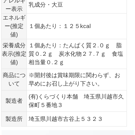
アレルギ
乳成分・大豆
ー表示
エネルギ
ー(推定
１個あたり：１２５kcal
値)
栄養成分
１個あたり：たんぱく質２.０ｇ 脂
表示(推定
質０.２ｇ 炭水化物２７.７ｇ 食塩
値)
相当量０.２ｇ
商品につ
※開封後は賞味期限に関わらず、お
いて
早めにお召し上がり下さい。
(有)くらづくり本舗 埼玉県川越市久
製造者
保町５番地３
製造所
埼玉県川越市古谷上５３２３