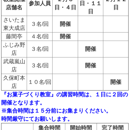
参加人員
日・１１
店舗名
日・４日
日
日
さいたま
３名/回
開催
東大成店
藤間亭
４名/回
開催
ふじみ野
３名/回
開催
店
武蔵嵐山
３名/回
開催
店
久保町本
１０名/回
開催
店
『お菓子づくり教室』の講習時間は、１日に２回の
開催となります。
※集合時間は１５分前にお集まりください。
時間厳守にてお願いします。
集合時間
開始時間
完了時間