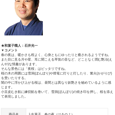
★和菓子職人：石井光一
▼コメント
春の夜は、暖かさも程よく、心身ともにゆったりと癒されるようですね。
また目に見る月や星、耳に聞こえる琴笛の音など、どことなく潤む艶冶(え
んや)な情趣があります。
そんな景色には「夜桜」はピッタリですね。
桜の木の周囲には雪洞(ぼんぼり)や燈篭に灯りと灯したり、篝火(かがりび)
を焚いたりする。
闇の中に浮かび上がる桜は、昼間とは異なり妖艶さを秘めているように感
じます。
小豆皮むき餡に練切餡を巻いて、雪洞(ぼんぼり)の焼き印を押し、桜を添え
て表現しました。
商品名
上生菓子 春の夜（はるのよ）