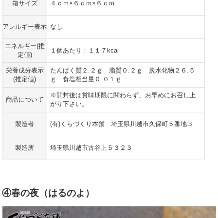
箱サイズ
４ｃｍ×６ｃｍ×６ｃｍ
アレルギー表示
なし
エネルギー(推
１個あたり：１１７kcal
定値)
栄養成分表示
たんぱく質２.２ｇ 脂質０.２ｇ 炭水化物２６.５
(推定値)
ｇ 食塩相当量０.０１ｇ
※開封後は賞味期限に関わらず、お早めにお召し上
商品について
がり下さい。
製造者
(有)くらづくり本舗 埼玉県川越市久保町５番地３
製造所
埼玉県川越市古谷上５３２３
④春の夜（はるのよ）