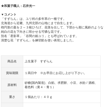
★和菓子職人：石井光一
▼コメント
「すずらん」は、ユリ科の多年草の一種です。
北海道から近畿、九州北部の山地にまで自生します。
楕円形の葉を２～３枚ひろげ、花茎を出して、下部から順に風鈴のような
純白の花を下向きに咲かせる可憐な花です。
別名「君影草」「谷間の姫ユリ」とも呼ばれています。
清楚な花「すずらん」を練切餡を使い表現しました。
商品名
上生菓子 すずらん
賞味期限
１両日中 ※お早目にお召し上がり下さい。
砂糖(国内製造)、白餡、求肥餅、小豆、水飴 / 酒精、
原材料
着色料（黄４・青１）
重さ
１個あたり：４０ｇ