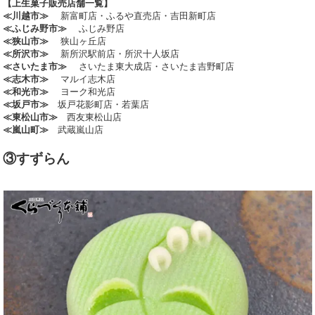
【上生菓子販売店舗一覧】
≪川越市≫
新富町店・ふるや直売店・吉田新町店
≪ふじみ野市≫
ふじみ野店
≪狭山市≫
狭山ヶ丘店
≪所沢市≫
新所沢駅前店・所沢十人坂店
≪さいたま市≫
さいたま東大成店・さいたま吉野町店
≪志木市≫
マルイ志木店
≪和光市≫
ヨーク和光店
≪坂戸市≫
坂戸花影町店・若葉店
≪東松山市≫
西友東松山店
≪嵐山町≫
武蔵嵐山店
③すずらん