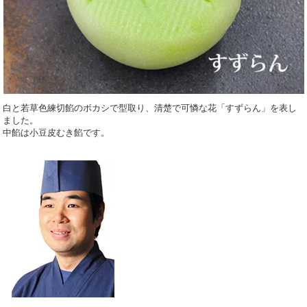
白と若草色練切餡のボカシで型取り、清楚で可憐な花「すずらん」を表し
ました。
中餡は小豆皮むき餡です。