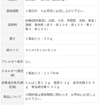
賞味期限
１両日中 ※お早目にお召し上がり下さい。
砂糖(国内製造)、白餡、小豆、求肥餅、水飴、食塩 /
原材料
酒精、着色料（赤３・赤１０６・赤１０５・青１・
黄４・赤１０２）
重さ
１個あたり：４０ｇ
箱サイズ
４ｃｍ×６ｃｍ×６ｃｍ
アレルギー表示
なし
エネルギー(推定
１個あたり：１１７kcal
値)
栄養成分表示(推
たんぱく質２.２ｇ 脂質０.２ｇ 炭水化物２６.５
定値)
ｇ 食塩相当量０.０１ｇ
※開封後は賞味期限に関わらず、お早めにお召し上
商品について
がり下さい。