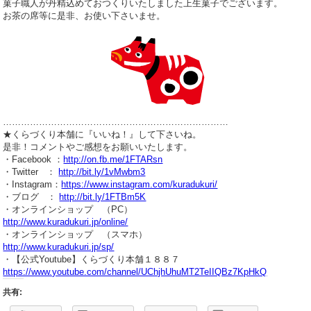
菓子職人が丹精込めておつくりいたしました上生菓子でございます。
お茶の席等に是非、お使い下さいませ。
…………………………………………………………………
★くらづくり本舗に『いいね！』して下さいね。
是非！コメントやご感想をお願いいたします。
・Facebook ：
http://on.fb.me/1FTARsn
・Twitter ：
http://bit.ly/1vMwbm3
・Instagram：
https://www.instagram.com/kuradukuri/
・ブログ ：
http://bit.ly/1FTBm5K
・オンラインショップ （PC）
http://www.kuradukuri.jp/online/
・オンラインショップ （スマホ）
http://www.kuradukuri.jp/sp/
・【公式Youtube】くらづくり本舗１８８７
https://www.youtube.com/channel/UChjhUhuMT2TeIIQBz7KpHkQ
共有: