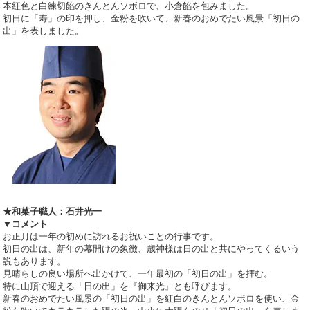
本紅色と白練切餡のきんとんソボロで、小倉餡を包みました。
初日に「寿」の印を押し、金粉を吹いて、新春のおめでたい風景「初日の
出」を表しました。
★和菓子職人：石井光一
▼コメント
お正月は一年の初めに訪れるお祝いことの行事です。
初日の出は、新年の幕開けの象徴、歳神様は日の出と共にやってくるいう
説もあります。
見晴らしの良い場所へ出かけて、一年最初の「初日の出」を拝む。
特に山頂で迎える「日の出」を『御来光』とも呼びます。
新春のおめでたい風景の「初日の出」を紅白のきんとんソボロを使い、金