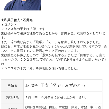
★和菓子職人：石井光一
▼コメント
２０２３年の干支は「卯」です。
兎は穏やかで温厚な性格であることから「家内安全」な意味を示していま
す。
また、兎の跳び姿から「飛躍」「向上」を象徴し親しまれてきました。
他にも、草木が地面を蔽(おお)うようになった状態を表していますので「新
しいことに挑戦するのに最適な年」と言われています。
兎は跳ねる特徴があるので「景気が好転する」または「回復する」と言わ
れますので、２０２３年は”幸多かれ！”の年でありますように願いたいです
ね。
２０２３年の干支「卯」を練切餡を使い表現しました。
干支「癸 卯」みずのと う
商品名
上生菓子
賞味期限
１両日中 ※お早目にお召し上がり下さい。
砂糖(国内製造)、白餡、求肥餅、鶏卵、水飴、寒天/酒