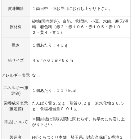
賞味期限
１両日中 ※お早目にお召し上がり下さい。
砂糖(国内製造)、白餡、求肥餅、小豆、水飴、寒天/酒
原材料
精、着色料（赤３・赤１０６・赤１０５・赤１０
２・黄４・青１）
重さ
１個あたり：４３ｇ
箱サイズ
４ｃｍ×６ｃｍ×６ｃｍ
アレルギー表示
なし
エネルギー(推
１個あたり：１１７kcal
定値)
栄養成分表示
たんぱく質２.２ｇ 脂質０.２ｇ 炭水化物２６.５
(推定値)
ｇ 食塩相当量０.０１ｇ
※開封後は賞味期限に関わらず、お早めにお召し上
商品について
がり下さい。
製造者
(有)くらづくり本舗 埼玉県川越市久保町５番地３