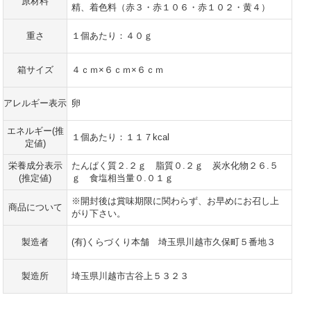
原材料
精、着色料（赤３・赤１０６・赤１０２・黄４）
重さ
１個あたり：４０ｇ
箱サイズ
４ｃｍ×６ｃｍ×６ｃｍ
アレルギー表示
卵
エネルギー(推
１個あたり：１１７kcal
定値)
栄養成分表示
たんぱく質２.２ｇ 脂質０.２ｇ 炭水化物２６.５
(推定値)
ｇ 食塩相当量０.０１ｇ
※開封後は賞味期限に関わらず、お早めにお召し上
商品について
がり下さい。
製造者
(有)くらづくり本舗 埼玉県川越市久保町５番地３
製造所
埼玉県川越市古谷上５３２３