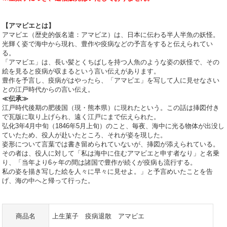
【アマビエとは】
アマビエ（歴史的仮名遣：アマビヱ）は、日本に伝わる半人半魚の妖怪。
光輝く姿で海中から現れ、豊作や疫病などの予言をすると伝えられてい
る。
「アマビエ」は、長い髪とくちばしを持つ人魚のような姿の妖怪で、その
絵を見ると疫病が収まるという言い伝えがあります。
豊作を予言し、疫病がはやったら、「アマビエ」を写して人に見せなさい
との江戸時代からの言い伝え。
≪伝承≫
江戸時代後期の肥後国（現・熊本県）に現れたという。この話は挿図付き
で瓦版に取り上げられ、遠く江戸にまで伝えられた。
弘化3年4月中旬（1846年5月上旬）のこと、毎夜、海中に光る物体が出没し
ていたため、役人が赴いたところ、それが姿を現した。
姿形について言葉では書き留められていないが、挿図が添えられている。
その者は、役人に対して「私は海中に住むアマビエと申す者なり」と名乗
り、「当年より6ヶ年の間は諸国で豊作が続くが疫病も流行する。
私の姿を描き写した絵を人々に早々に見せよ。」と予言めいたことを告
げ、海の中へと帰って行った。
商品名
上生菓子 疫病退散 アマビエ