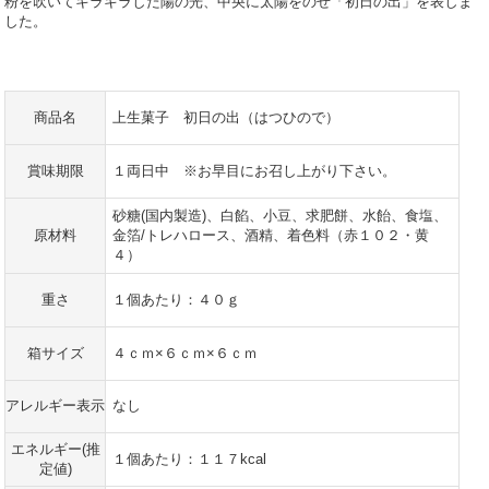
粉を吹いてキラキラした陽の光、中央に太陽をのせ「初日の出」を表しま
した。
商品名
上生菓子 初日の出（はつひので）
賞味期限
１両日中 ※お早目にお召し上がり下さい。
砂糖(国内製造)、白餡、小豆、求肥餅、水飴、食塩、
原材料
金箔/トレハロース、酒精、着色料（赤１０２・黄
４）
重さ
１個あたり：４０ｇ
箱サイズ
４ｃｍ×６ｃｍ×６ｃｍ
アレルギー表示
なし
エネルギー(推
１個あたり：１１７kcal
定値)