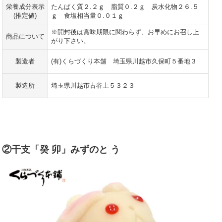
栄養成分表示
たんぱく質２.２ｇ 脂質０.２ｇ 炭水化物２６.５
(推定値)
ｇ 食塩相当量０.０１ｇ
※開封後は賞味期限に関わらず、お早めにお召し上
商品について
がり下さい。
製造者
(有)くらづくり本舗 埼玉県川越市久保町５番地３
製造所
埼玉県川越市古谷上５３２３
②干支「癸 卯」みずのと う