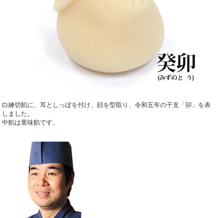
白練切餡に、耳としっぽを付け、顔を型取り、令和五年の干支「卯」を表
しました。
中餡は黄味餡です。