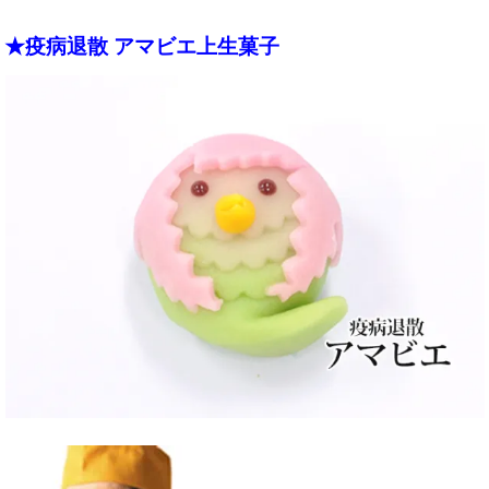
★疫病退散 アマビエ上生菓子