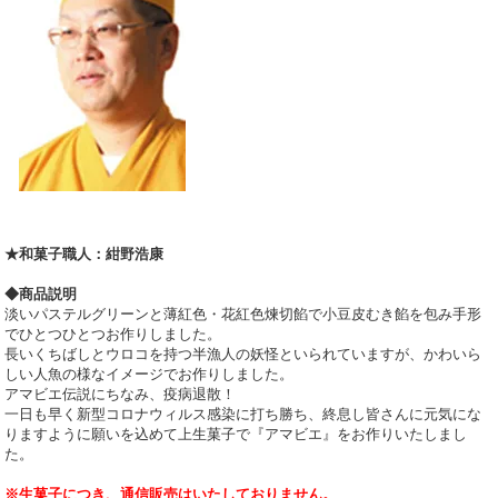
★和菓子職人：紺野浩康
◆商品説明
淡いパステルグリーンと薄紅色・花紅色煉切餡で小豆皮むき餡を包み手形
でひとつひとつお作りしました。
長いくちばしとウロコを持つ半漁人の妖怪といられていますが、かわいら
しい人魚の様なイメージでお作りしました。
アマビエ伝説にちなみ、疫病退散！
一日も早く新型コロナウィルス感染に打ち勝ち、終息し皆さんに元気にな
りますように願いを込めて上生菓子で『アマビエ』をお作りいたしまし
た。
※生菓子につき、通信販売はいたしておりません。