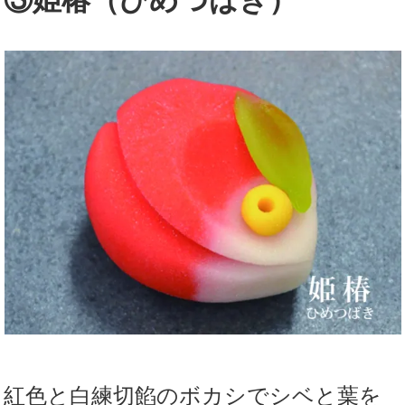
③姫椿（ひめつばき）
紅色と白練切餡のボカシでシベと葉を