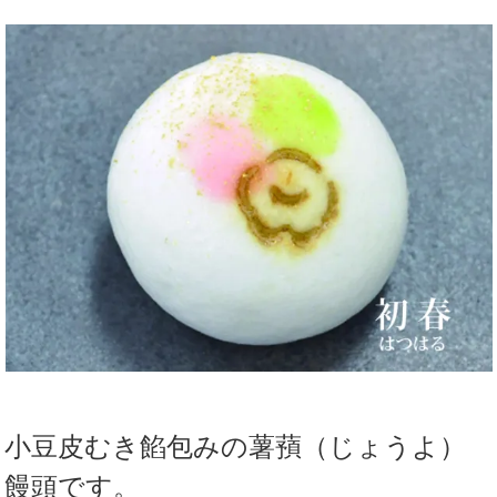
小豆皮むき餡包みの薯蕷（じょうよ）
饅頭です。