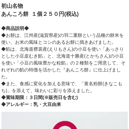
初山名物
あんころ餅
１個２５０円(税込)
◆商品説明◆
◆お餅は、江州産(滋賀県産)の羽二重餅という品種の餅米を
使い、お米の風味とコシのあるお餅に搗きあげました。
◆餡は、北海道襟裳産(えりもさん)の小豆を使い「あっさり
とした小豆皮むき餡」と、北海道十勝産(とかちさん)の小豆
を使い「小豆の風味豊かな粒餡」の２種類をご用意して、そ
れぞれの餡の特徴を活かした『あんころ餅』に仕上げまし
た。
◆また、食感に変化を加える意味で、「黄名粉餅(きなこも
ち)」を添えて、味わいに彩りを添えました。
◆賞味期限：３日間(※販売日を含む)
◆アレルギー：乳・大豆由来