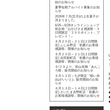
始のお知らせ
夏季短期アルバイト募集のお知
らせ
2026年７月(文月)の上生菓子が
決まりました。
6/26～6/28オンラインショップ
初企画『おかげさま感謝祭・３
日間限定「２００ポイント」プ
レゼント！』
６月２０日～２１日(２日間限
定) ふじみ野店「初夏のお客様
感謝祭」開催のお知らせ
６月２０日～２１日(２日間限
定) 吉田新町店「初夏のお客様
感謝祭」開催のお知らせ
６/２９より、初山名物「あんこ
ろ餅」販売開始のお知らせ
６月１２日～七夕限定『願い糸
(ねがいいと)』販売開始のお知
らせ
６月１３日～１４日(２日間限
定) さいたま吉野町店「初夏の
お客様感謝祭」開催のお知らせ