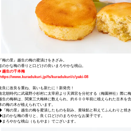
『梅の里』越生の梅の蜜漬けをきざみ。
ほのかな梅の香りと口どけの良いまろやかな桃山。
▼越生の千本梅
https://www.kuradukuri.jp/fs/kuradukuri/c/yaki-08
改良に改良を重ね、装いも新たに！新発売！
南北朝時代に武蔵野小杉村に太宰府より天満宮を分祀する（梅園神社）際に
越生の梅林は、関東三大梅林に数えられ、約６００年前に植えられた古木を
本の梅の木が植えられています。
◆『梅の里』越生の梅を蜜漬したものを刻み、黄味餡と和えてふんわりと焼
◆ほのかな梅の香りと、良く口どけのまろやかなお菓子です。
◆まろやかな桃山（ももやま）でございます。