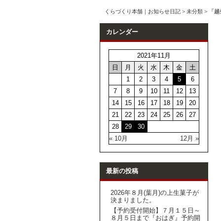
くらづくり本舗｜お知らせ日記
>
未分類
>
「越
カレンダー
2021年11月
日
月
火
水
木
金
土
1
2
3
4
5
6
7
8
9
10
11
12
13
14
15
16
17
18
19
20
21
22
23
24
25
26
27
28
29
30
« 10月
12月 »
最新の投稿
2026年８月(葉月)の上生菓子が
決まりました。
【予約受付開始】７月１５日～
８月５日まで『おはぎ』予約開