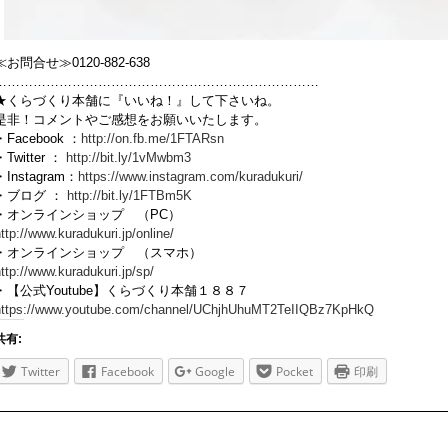
≪お問合せ≫0120-882-638
…………………………………………………………………
★くらづくり本舗に『いいね！』して下さいね。
是非！コメントやご感想をお願いいたします。
・Facebook ：
http://on.fb.me/1FTARsn
・Twitter ：
http://bit.ly/1vMwbm3
・Instagram：
https://www.instagram.com/kuradukuri/
・ブログ ：
http://bit.ly/1FTBm5K
・オンラインショップ （PC）
http://www.kuradukuri.jp/online/
・オンラインショップ （スマホ）
ttp://www.kuradukuri.jp/sp/
・【公式Youtube】くらづくり本舗１８８７
https://www.youtube.com/channel/UChjhUhuMT2TeIIQBz7KpHkQ
共有:
Twitter
Facebook
Google
Pocket
印刷