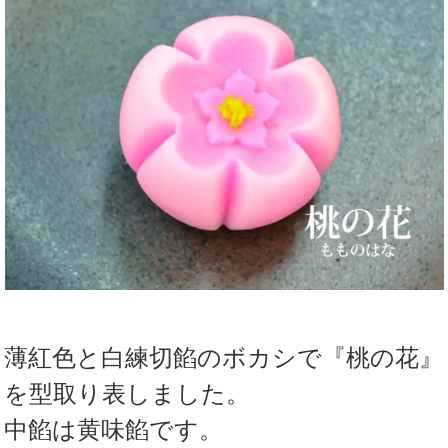
薄紅色と白練切餡のボカシで『桃の花』
を型取り表しました。
中餡は黄味餡です。