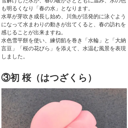
雪解けした水が、春の暖かさとともに温み、水の色
も明るくなり「春の水」となります。
水草が芽吹き成長し始め、川魚が活発的に泳ぐよう
になって水まわりの動きが出てくると、春の訪れを
感じることが出来ますね。
水色雪平餅を使い、練切餡を巻き「水輪」と「大納
言豆」「桜の花びら」を添えて、水温む風景を表現
しました。
③初 桜（はつざくら）