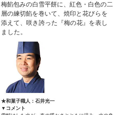
梅餡包みの白雪平餅に、紅色・白色の二
層の練切餡を巻いて、焼印と花びらを
添えて、咲き誇った『梅の花』を表し
ました。
★和菓子職人：石井光一
▼コメント