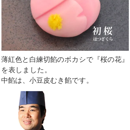
薄紅色と白練切餡のボカシで『桜の花』
を表しました。
中餡は、小豆皮むき餡です。