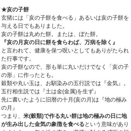
★亥の子餅
玄猪には「亥の子餅を食べる」あるいは亥の子餅を
与える日でもありました。
亥の子餅は丸めた餅。または、ぼた餅。
『亥の月亥の日に餅を食らわば、万病を除く』
と言われて、健康を保つ呪いとしてもありがたられ
た行事です。
亥の子餅なので、形も単に丸いだけでなく「亥の子
の形」に作ったとも。
穀類や丸い玉は、お馴染みの五行説では『金気』。
五行相生説では『土は金(金属)を生ず』
先に書いたように旧暦の十月(亥の月)は『地の極み
の月』
つまり、
米(穀類)で作る丸い餅は地の極みの日に地
が生み出した金気の象徴を食べる
という意味があり