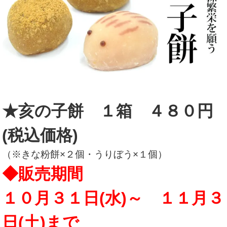
★亥の子餅 １箱 ４８０円
(税込価格)
（※きな粉餅×２個・うりぼう×１個）
◆販売期間
１０月３１日(水)～ １１月３
日(土)まで