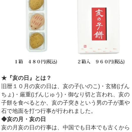
★『亥の日』とは？
旧暦１０月の亥の日は、亥の子(いのこ)・玄猪(げん
ちょ)・厳重(げんじゅう)・御なり切と言われ、亥の
子餅を食べるとか、亥の子突きという男の子が藁や
石で地面を打つ行事が行われました。
◆亥の月・亥の日
亥の月亥の日の行事は、中国でも日本でも古くから