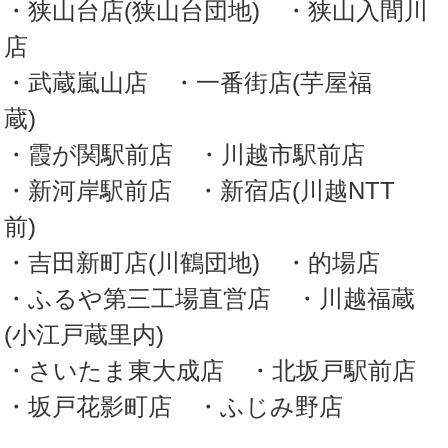
・狭山台店(狭山台団地) ・狭山入間川
店
・武蔵嵐山店
・一番街店(芋屋福
蔵)
・霞が関駅前店 ・川越市駅前店
・新河岸駅前店 ・新宿店(川越NTT
前)
・吉田新町店(川鶴団地)
・的場店
・ふるや第三工場直営店 ・川越福蔵
(小江戸蔵里内)
・さいたま東大成店 ・北坂戸駅前店
・坂戸花影町店
・ふじみ野店