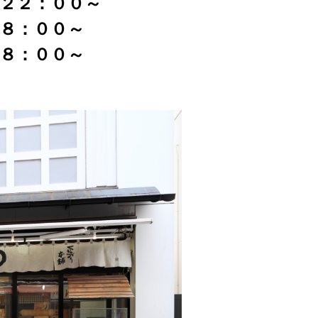
、２２：００～
１８：００～
１８：００～