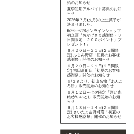
始のお知らせ
夏季短期アルバイト募集のお知
らせ
2026年７月(文月)の上生菓子が
決まりました。
6/26～6/28オンラインショップ
初企画『おかげさま感謝祭・３
日間限定「２００ポイント」プ
レゼント！』
６月２０日～２１日(２日間限
定) ふじみ野店「初夏のお客様
感謝祭」開催のお知らせ
６月２０日～２１日(２日間限
定) 吉田新町店「初夏のお客様
感謝祭」開催のお知らせ
６/２９より、初山名物「あんこ
ろ餅」販売開始のお知らせ
６月１２日～七夕限定『願い糸
(ねがいいと)』販売開始のお知
らせ
６月１３日～１４日(２日間限
定) さいたま吉野町店「初夏の
お客様感謝祭」開催のお知らせ