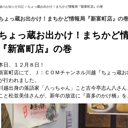
舗のお知らせ日記
>
ちょっ蔵お出かけ！まちかど情報局『新富町店』の巻
ちょっ蔵お出かけ！まちかど情報局『新富町店』の
ちょっ蔵お出かけ！まちかど
『新富町店』の巻
本日、１２月８日！
新富町店にて、Ｊ：ＣＯＭチャンネル川越『ちょっ蔵お
が行われました。
川越出身の落語家「八っちゃん」こと古今亭志ん八さん
こと松並美佳さんが、新年の放送に『喜多のかけ橋』を