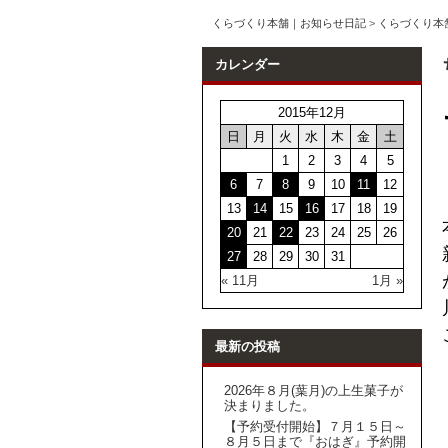
くらづくり本舗｜お知らせ日記
>
くらづくり本
カレンダー
2015年12月
日
月
火
水
木
金
土
1
2
3
4
5
6
7
8
9
10
11
12
13
14
15
16
17
18
19
20
21
22
23
24
25
26
27
28
29
30
31
« 11月
1月 »
最新の投稿
2026年８月(葉月)の上生菓子が
決まりました。
【予約受付開始】７月１５日～
８月５日まで『おはぎ』予約開