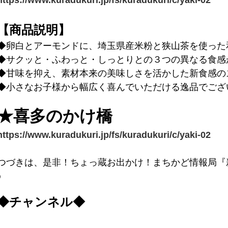
https://www.kuradukuri.jp/fs/kuradukuri/c/yaki-02
【商品説明】
◆卵白とアーモンドに、埼玉県産米粉と狭山茶を使った
◆サクッと・ふわっと・しっとりとの３つの異なる食感
◆甘味を抑え、素材本来の美味しさを活かした新食感の
◆小さなお子様から幅広く喜んでいただける逸品でござ
★喜多のかけ橋
https://www.kuradukuri.jp/fs/kuradukuri/c/yaki-02
つづきは、是非！ちょっ蔵お出かけ！まちかど情報局『
♪
◆チャンネル◆