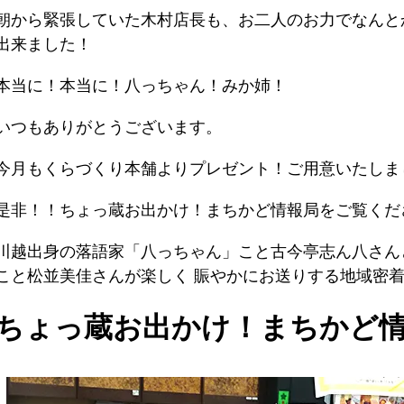
朝から緊張していた木村店長も、お二人のお力でなんと
出来ました！
本当に！本当に！八っちゃん！みか姉！
いつもありがとうございます。
今月もくらづくり本舗よりプレゼント！ご用意いたしま
是非！！ちょっ蔵お出かけ！まちかど情報局をご覧くだ
川越出身の落語家「八っちゃん」こと古今亭志ん八さん
こと松並美佳さんが楽しく 賑やかにお送りする地域密
ちょっ蔵お出かけ！まちかど