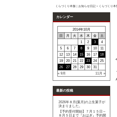
くらづくり本舗｜お知らせ日記
>
くらづくり本
カレンダー
2014年10月
日
月
火
水
木
金
土
1
2
3
4
5
6
7
8
9
10
11
12
13
14
15
16
17
18
19
20
21
22
23
24
25
26
27
28
29
30
31
« 9月
11月 »
最新の投稿
2026年８月(葉月)の上生菓子が
決まりました。
【予約受付開始】７月１５日～
８月５日まで『おはぎ』予約開