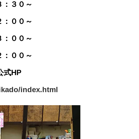
８：３０～
２：００～
３：００～
２：００～
式HP
ikado/index.html