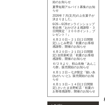
始のお知らせ
夏季短期アルバイト募集のお知
らせ
2026年７月(文月)の上生菓子が
決まりました。
6/26～6/28オンラインショップ
初企画『おかげさま感謝祭・３
日間限定「２００ポイント」プ
レゼント！』
６月２０日～２１日(２日間限
定) ふじみ野店「初夏のお客様
感謝祭」開催のお知らせ
６月２０日～２１日(２日間限
定) 吉田新町店「初夏のお客様
感謝祭」開催のお知らせ
６/２９より、初山名物「あんこ
ろ餅」販売開始のお知らせ
６月１２日～七夕限定『願い糸
(ねがいいと)』販売開始のお知
らせ
６月１３日～１４日(２日間限
定) さいたま吉野町店「初夏の
お客様感謝祭」開催のお知らせ