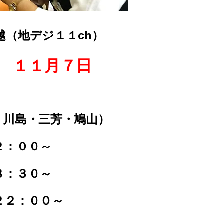
（地デジ１１ch）
 １１月７日
・川島・三芳・鳩山）
２：００～
８：３０～
２２：００～