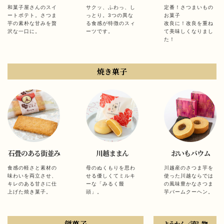
和菓子屋さんのスイ
サクッ、ふわっ、し
定番！さつまいもの
ートポテト。さつま
っとり。3つの異な
お菓子
芋の素朴な甘みを贅
る食感が特徴のスィ
改良に！改良を重ね
沢な一口に。
ーツです。
て美味しくなりまし
た！
焼き菓子
石畳のある街並み
川越ままん
おいもバウム
食感の軽さと素材の
母のぬくもりを思わ
川越産のさつま芋を
味わいを両立させ、
せる優しくてミルキ
使った川越ならでは
キレのある甘さに仕
ーな「みるく饅
の風味豊かなさつま
上げた焼き菓子。
頭」。
芋バームクーヘン。
餅菓子
ようかん／流し物