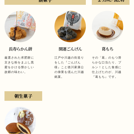
長寿らかん餅
開運ごんげん
葛もち
厳選された求肥餅に
江戸や川越の街造り
その「葛」のもつ滑
京きな粉をまぶし黒
をした『ごんげん
らかな口当たり、プ
蜜をかける懐かしい
様』こと徳川家康公
ルン！とした食感に
故郷の味わい。
の偉業を偲んだ川越
仕上げたのが、川越
銘菓。
『葛もち』です。
朝生菓子