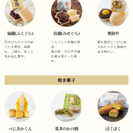
福蔵(ふくぐら)
店蔵(みせぐら)
栗最中
手のひらサイズのめ
くらづくり本舗の原
栗を贅沢に！ひと粒
でたき贅沢。福餅
点。
入れたコクと風格の
も、ご縁も、丸ごと
蔵の街・小江戸川越
ある味わい。
包み込む最中。
の蔵を型どった最
中。
焼き菓子
べにあかくん
喜多のかけ橋
ぽくぽく