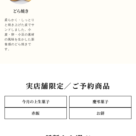
どら焼き
柔らかく・しっとり
と焼き上げた皮でサ
ンドしました。小
麦・卵・小豆の素材
の風味を生かした新
食感のどら焼きで
す。
実店舗限定／ご予約商品
今月の上生菓子
慶弔菓子
赤飯
お餅