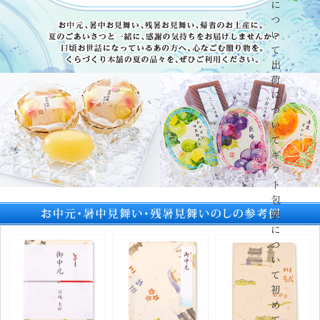
に
つ
い
て
出
荷
に
つ
い
て
ギ
フ
ト
包
装
に
つ
い
て
初
め
て