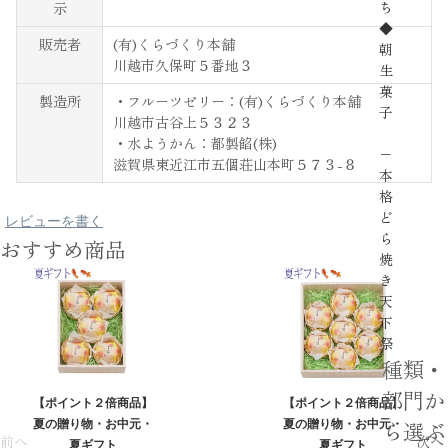
ち
示
◆
販売者
(有)くらづくり本舗
朝
川越市久保町５番地３
生
菓
製造所
・フルーツゼリー：(有)くらづくり本舗
子
川越市古谷上５３２３
・水ようかん：都製餡(株)
−
滋賀県東近江市五個荘山本町５７３-８
本
格
ど
レビューを書く
ら
おすすめ商品
焼
き
天
下
祭
種類・
部門か
【ポイント２倍商品】
【ポイント２倍商品】
ら選ぶ
夏の贈り物・お中元・
夏の贈り物・お中元・
前へ
次へ
夏ギフト
夏ギフト