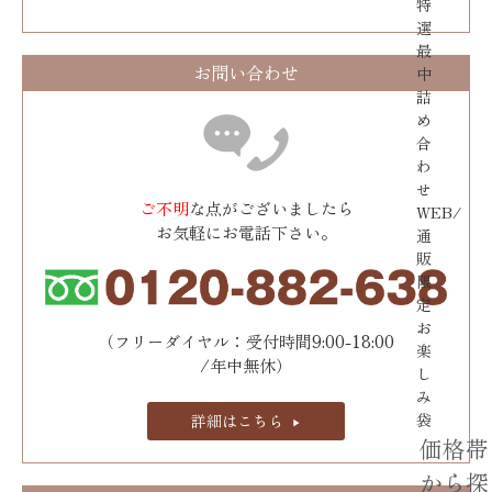
特
選
最
お問い合わせ
中
詰
め
合
わ
せ
ご不明
な点がございましたら
WEB/
お気軽にお電話下さい。
通
販
限
定
お
（フリーダイヤル：受付時間9:00-18:00
楽
/年中無休）
し
み
袋
詳細はこちら
価格帯
から探