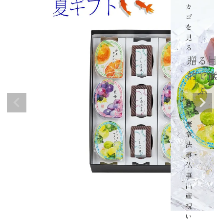
カ
ゴ
を
見
る
贈る目
的で選
ぶ
叙
勲・
褒
章
法
事・
仏
事
出
産
祝
い