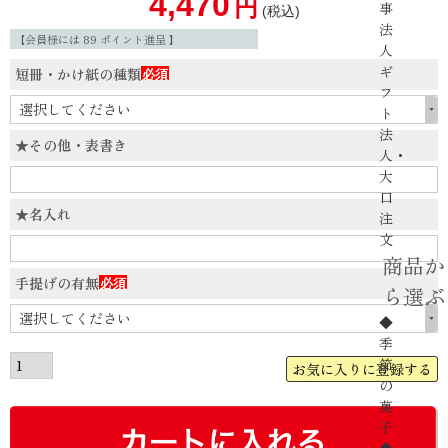
4,470
事
税込
法
【会員様には
89
ポイント進呈 】
人
ギ
短冊・かけ紙の種類
フ
(必
ト
須)
法
★その他・表書き
人・
大
口
★名入れ
注
文
商品か
手提げの有無
ら選ぶ
(必
◆
須)
季
節
お気に入りに登録する
の
菓
子