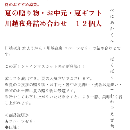
−
夏のおすすめ涼菓。
べ
夏の贈り物・お中元・夏ギフト
に
川越夜舟詰め合わせ １２個入
あ
か
く
ん
川越夜舟 水ようかん・川越夜舟 フルーツゼリーの詰め合わせで
−
す。
ぽ
く
この夏！シャインマスカット味が新登場！！
ぽ
く
涼しさを演出する、夏の人気商品でございます。
※夏のご挨拶の贈り物・お中元・暑中お見舞い・残暑お見舞い・
−
帰省のお土産に夏の贈り物に最適です。
か
※冷やしてお召し上がりいただきますと、より一層、美味しく召
わ
し上がれます。
ご
え
≪商品説明≫
音
★フルーツゼリー
色
◆巨峰：