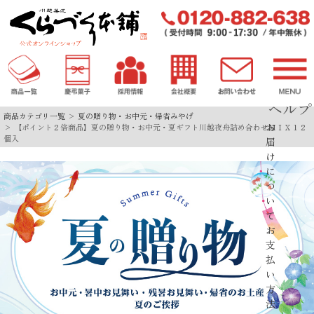
ヘルプ
商品カテゴリ一覧
夏の贈り物・お中元・帰省みやげ
お
【ポイント２倍商品】夏の贈り物・お中元・夏ギフト川越夜舟詰め合わせＭＩＸ１２
個入
届
け
に
つ
い
て
お
支
払
い
方
法