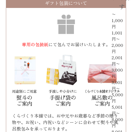
ギフト包装について
す
〜
1,000
円
1,001
円〜
専用の包装紙
にて包んでお届けいたします。
2,000
円
2,001
円〜
3,000
円
3,001
円〜
5,000
円
5,001
円〜
くらづくり本舗では、お中元やお歳暮など季節の贈り
8,000
物や、お祝い、内祝いなどシーンに合わせて熨斗や風
円
呂敷包みを承っております｡
8,001