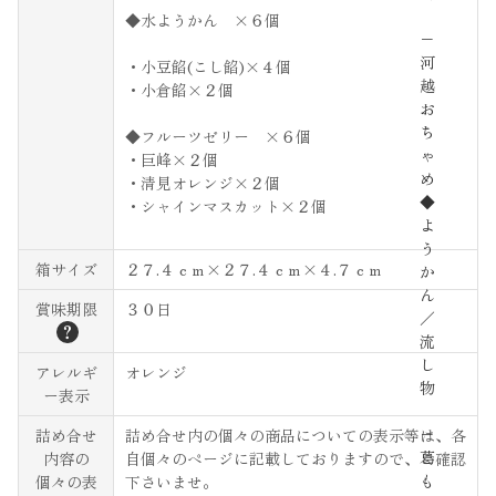
◆水ようかん ×６個
−
河
・小豆餡(こし餡)×４個
越
・小倉餡×２個
お
ち
◆フルーツゼリー ×６個
ゃ
・巨峰×２個
め
・清見オレンジ×２個
◆
・シャインマスカット×２個
よ
う
箱サイズ
２７.４ｃｍ×２７.４ｃｍ×４.７ｃｍ
か
ん
賞味期限
３０日
／
？
流
し
アレルギ
オレンジ
物
ー表示
−
詰め合せ
詰め合せ内の個々の商品についての表示等は、各
葛
内容の
自個々のページに記載しておりますので、ご確認
も
個々の表
下さいませ。