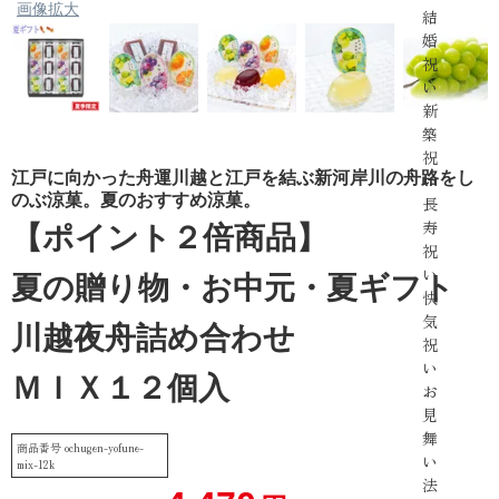
画像拡大
結
婚
祝
い
新
築
祝
江戸に向かった舟運川越と江戸を結ぶ新河岸川の舟路をし
い
のぶ涼菓。夏のおすすめ涼菓。
長
寿
【ポイント２倍商品】
祝
い
夏の贈り物・お中元・夏ギフト
快
気
川越夜舟詰め合わせ
祝
い
ＭＩＸ１２個入
お
見
舞
商品番号
ochugen-yofune-
い
mix-12k
法