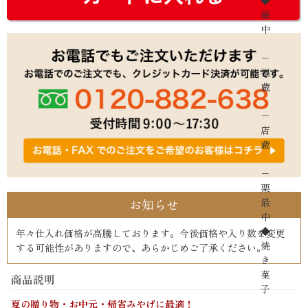
◆
最
中
−
福
蔵
−
店
蔵
−
栗
最
お知らせ
中
◆
年々仕入れ価格が高騰しております。今後価格や入り数を変更
焼
する可能性がありますので、あらかじめご了承ください。
き
菓
商品説明
子
夏の贈り物・お中元・帰省みやげに最適！