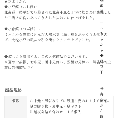
越
★水ようかん
浪
◆小豆餡（こし餡) :
漫
北海道十勝平野で収穫された北海小豆を丁寧に炊きあげ裏漉しし
た口溶けの良いあっさりとした味わいに仕上げました。
−
こ
◆小倉餡（つぶ餡）：
ち
ミネラルを豊富に含んだ天然水で北海小豆をふっくらと炊きあ
ら
げ、大粒小豆の風味を引き出すように仕上げました。
か
ら
◆
◆涼しさを演出する、夏の人気商品でございます。
餅
※夏のご挨拶、お中元、暑中見舞い、残暑お見舞い、帰省のお土
菓
産に最適商品です。
子
−
長
商品規格
寿
ら
個数
お中元・帰省みやげに最適！夏のおすすめ涼菓。
か
夏の贈り物・お中元・夏ギフト
ん
川越夜舟詰め合わせ １２個入
餅