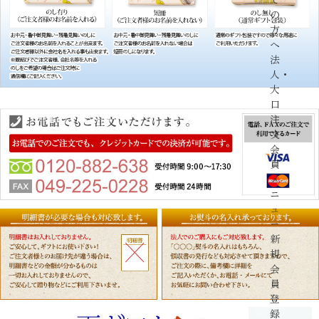
の
方
へ
法
人・
大
口
注
文
会
員
メ
ニ
ュ
ー
新
規
会
員
登
録