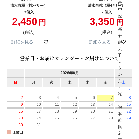
最
清水白桃（桃ゼリー）
清水白桃（桃ゼリー）
中
5個入
７個入
焼
2,450
3,350
き
菓
税込
税込
子
餅
詳細を見る
詳細を見る
菓
子
営業日・お届けカレンダー・お届けについて
よ
う
か
ん
／
流
し
物
季
節
限
定