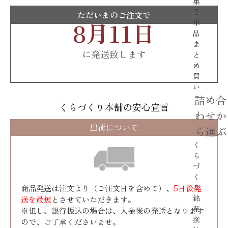
菓
子
ただいまのご注文で
8月11日
単
品
ま
に発送致します
と
め
買
い
詰め合
くらづくり本舗の安心宣言
わせか
出荷について
ら選ぶ
く
ら
づ
く
り
商品発送は注文より（ご注文日を含めて）、
5日後発
銘
送を最短
とさせていただきます。
菓
※但し、銀行振込の場合は、入金後の発送となります
撰
ので、ご了承くださいませ。