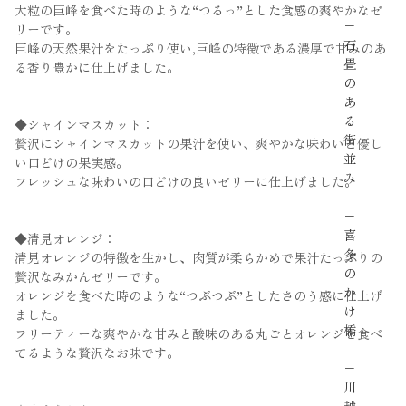
大粒の巨峰を食べた時のような“つるっ”とした食感の爽やかなゼ
−
リーです。
石
巨峰の天然果汁をたっぷり使い,巨峰の特徴である濃厚で甘みのあ
畳
る香り豊かに仕上げました。
の
あ
る
◆シャインマスカット：
街
贅沢にシャインマスカットの果汁を使い、爽やかな味わいと優し
並
い口どけの果実感。
み
フレッシュな味わいの口どけの良いゼリーに仕上げました。
−
喜
◆清見オレンジ：
多
清見オレンジの特徴を生かし、肉質が柔らかめで果汁たっぷりの
の
贅沢なみかんゼリーです。
か
オレンジを食べた時のような“つぶつぶ”としたさのう感に仕上げ
け
ました。
橋
フリーティーな爽やかな甘みと酸味のある丸ごとオレンジを食べ
てるような贅沢なお味です。
−
川