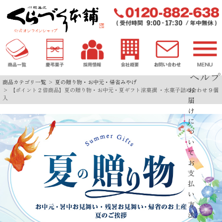
ヘルプ
商品カテゴリ一覧
夏の贈り物・お中元・帰省みやげ
お
【ポイント２倍商品】夏の贈り物・お中元・夏ギフト涼菓撰 ・水菓子詰め合わせ９個
入
届
け
に
つ
い
て
お
支
払
い
方
法