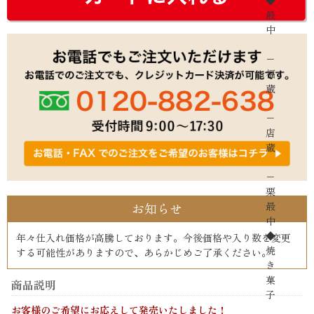
◆
最
中
−
福
蔵
−
店
蔵
−
栗
最
お知らせ
中
◆
年々仕入れ価格が高騰しております。今後価格や入り数を変更
焼
する可能性がありますので、あらかじめご了承ください。
き
菓
商品説明
子
お客様のご希望にお応えして発売いたしました！