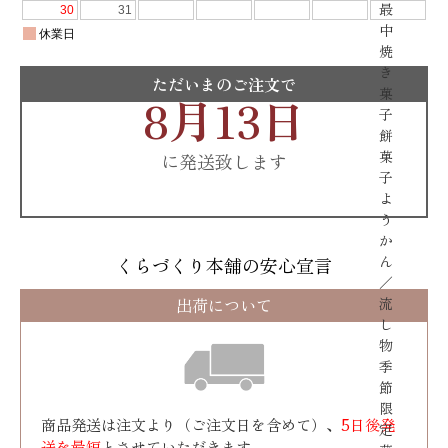
最
中
焼
き
ただいまのご注文で
菓
8月13日
子
餅
菓
に発送致します
子
よ
う
か
ん
くらづくり本舗の安心宣言
／
出荷について
流
し
物
季
節
限
商品発送は注文より（ご注文日を含めて）、
5日後発
定
送を最短
とさせていただきます。