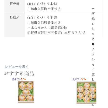
販売者
(有)くらづくり本舗
−
川越市久保町５番地３
河
製造所
(有)くらづくり本舗
越
川越市久保町５番地３
お
・水ようかん：都製餡(株)
ち
滋賀県東近江市五個荘山本町５７３?８
ゃ
め
◆
よ
う
か
ん
レビューを書く
／
おすすめ商品
流
し
物
−
葛
も