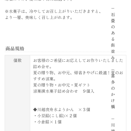
−
※水菓子は、冷やしてお召し上がりいただきますと、
石
より一層、美味しく召し上がれます。
畳
の
あ
る
街
商品規格
並
み
個数
お客様のご希望にお応えしてお作りいたしました
詰め合せ。
−
夏の贈り物、お中元、帰省きやげに最適！夏のお
喜
すすめ涼菓。
多
夏の贈り物・お中元・夏ギフト
の
涼菓撰水菓子詰め合わせ ９個入
か
け
橋
◆川越夜舟水ようかん ×３個
・小豆餡(こし餡)×２個
−
・小倉餡×１個
川