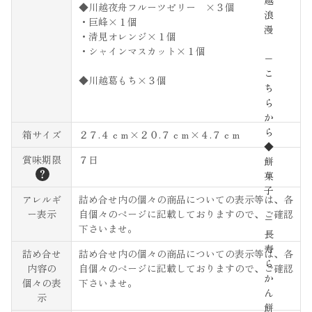
越
◆川越夜舟フルーツゼリー ×３個
浪
・巨峰×１個
漫
・清見オレンジ×１個
・シャインマスカット×１個
−
こ
◆川越葛もち×３個
ち
ら
か
ら
箱サイズ
２７.４ｃｍ×２０.７ｃｍ×４.７ｃｍ
◆
賞味期限
７日
餅
？
菓
子
アレルギ
詰め合せ内の個々の商品についての表示等は、各
ー表示
自個々のページに記載しておりますので、ご確認
−
下さいませ。
長
寿
詰め合せ
詰め合せ内の個々の商品についての表示等は、各
ら
内容の
自個々のページに記載しておりますので、ご確認
か
個々の表
下さいませ。
ん
示
餅