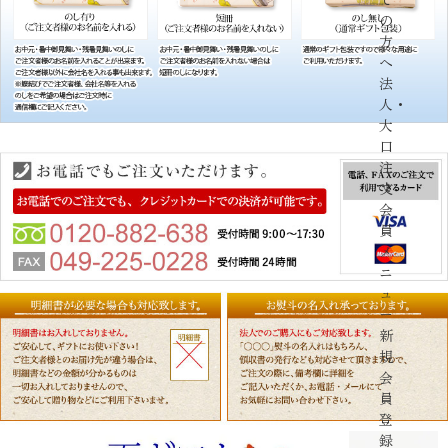
の
方
へ
法
人・
大
口
注
文
会
員
メ
ニ
ュ
ー
新
規
会
員
登
録