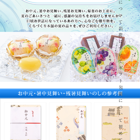
に
つ
い
て
出
荷
に
つ
い
て
ギ
フ
ト
包
装
に
つ
い
て
初
め
て