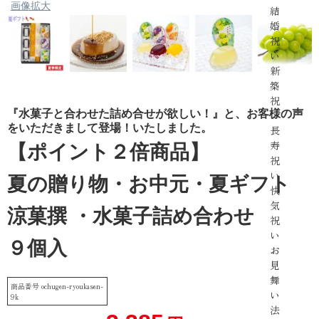
画像拡大
結
婚
祝
い
新
築
祝
『水菓子と合わせた詰め合せが欲しい！』と、お客様の声
い
をいただきまして登場！いたしました。
長
寿
【ポイント２倍商品】
祝
い
夏の贈り物・お中元・夏ギフト
快
気
涼菓撰 ・水菓子詰め合わせ
祝
い
９個入
お
見
舞
商品番号
ochugen-ryoukasen-
い
9k
法