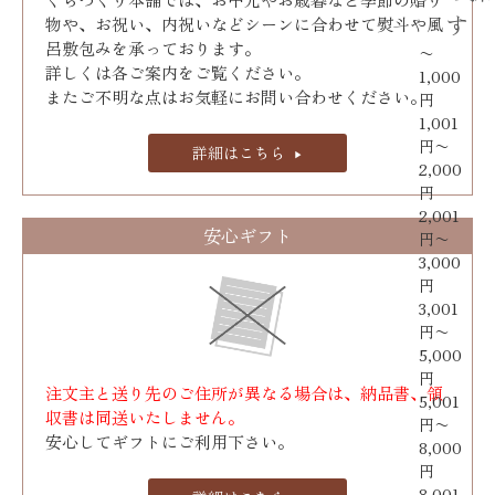
す
物や、お祝い、内祝いなどシーンに合わせて熨斗や風
呂敷包みを承っております｡
〜
詳しくは各ご案内をご覧ください。
1,000
またご不明な点はお気軽にお問い合わせください。
円
1,001
円〜
詳細はこちら
2,000
円
2,001
安心ギフト
円〜
3,000
円
3,001
円〜
5,000
円
注文主と送り先のご住所が異なる場合は、納品書、領
5,001
収書は同送いたしません。
円〜
安心してギフトにご利用下さい。
8,000
円
8,001