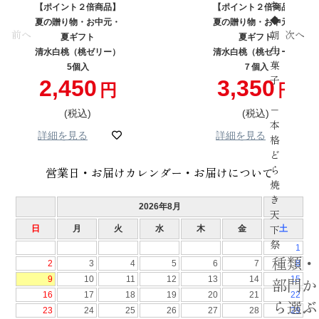
ち
【ポイント２倍商品】
【ポイント２倍商品】
◆
夏の贈り物・お中元・
夏の贈り物・お中元・
前へ
次へ
朝
夏ギフト
夏ギフト
生
清水白桃（桃ゼリー）
清水白桃（桃ゼリー）
菓
5個入
７個入
子
2,450
3,350
−
税込
税込
本
詳細を見る
詳細を見る
格
ど
ら
営業日・お届けカレンダー・お届けについて
焼
き
天
下
祭
種類・
部門か
ら選ぶ