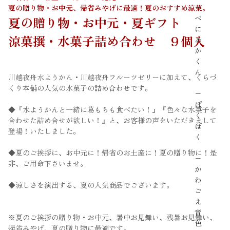
−
夏の贈り物・お中元、帰省みやげに最適！夏のおすすめ涼菓。
べ
夏の贈り物・お中元・夏ギフト
に
涼菓撰・水菓子詰め合わせ ９個入
あ
か
く
ん
川越夜舟水ようかん・川越夜舟フルーツゼリーに加えて、くらづ
くり本舗の人気の水菓子の詰め合わせです。
−
ぽ
◆『水ようかんと一緒に葛もちも食べたい！』『色々な水菓子を
く
合わせた詰め合せが欲しい！』と、お客様の声をいただきまして
ぽ
登場！いたしました。
く
◆夏のご挨拶に、お中元に！帰省のお土産に！夏の贈り物に！是
−
非、ご用命下さいませ。
か
わ
◆涼しさを演出する、夏の人気商品でございます。
ご
え
音
※夏のご挨拶の贈り物・お中元、暑中お見舞い、残暑お見舞い、
色
帰省みやげ、夏の贈り物に最適です。