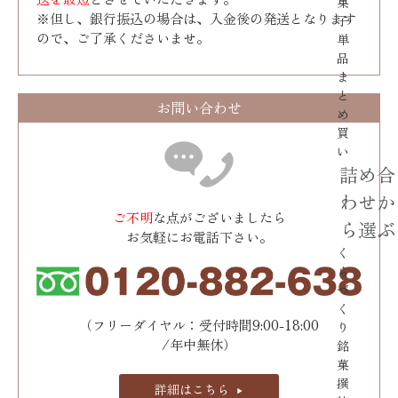
菓
※但し、銀行振込の場合は、入金後の発送となります
子
ので、ご了承くださいませ。
単
品
ま
と
お問い合わせ
め
買
い
詰め合
わせか
ご不明
な点がございましたら
ら選ぶ
お気軽にお電話下さい。
く
ら
づ
く
（フリーダイヤル：受付時間9:00-18:00
り
/年中無休）
銘
菓
撰
詳細はこちら