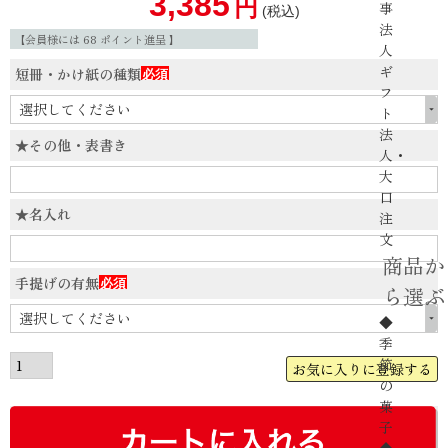
3,385
事
税込
法
【会員様には
68
ポイント進呈 】
人
ギ
短冊・かけ紙の種類
フ
(必
ト
須)
法
★その他・表書き
人・
大
口
★名入れ
注
文
商品か
手提げの有無
ら選ぶ
(必
◆
須)
季
節
お気に入りに登録する
の
菓
子