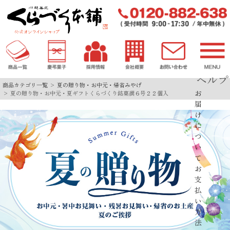
ヘルプ
商品カテゴリ一覧
夏の贈り物・お中元・帰省みやげ
お
夏の贈り物・お中元・夏ギフトくらづくり銘菓撰６号２２個入
届
け
に
つ
い
て
お
支
払
い
方
法