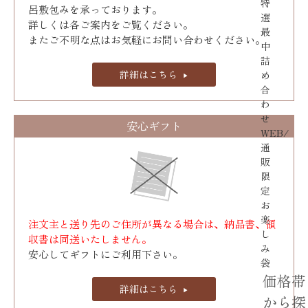
特
呂敷包みを承っております｡
選
詳しくは各ご案内をご覧ください。
最
またご不明な点はお気軽にお問い合わせください。
中
詰
詳細はこちら
め
合
わ
せ
安心ギフト
WEB/
通
販
限
定
お
楽
注文主と送り先のご住所が異なる場合は、納品書、領
し
収書は同送いたしません。
み
安心してギフトにご利用下さい。
袋
価格帯
詳細はこちら
から探