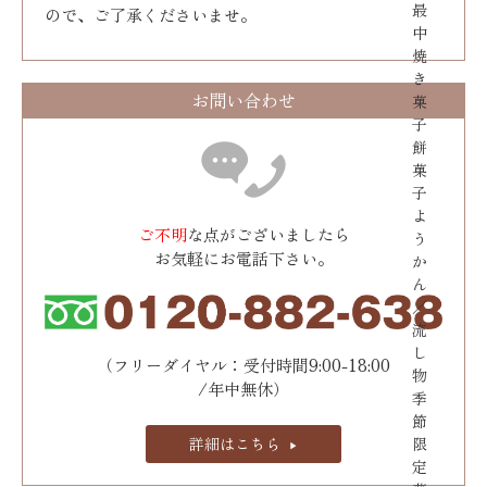
最
ので、ご了承くださいませ。
中
焼
き
お問い合わせ
菓
子
餅
菓
子
よ
ご不明
な点がございましたら
う
お気軽にお電話下さい。
か
ん
／
流
し
（フリーダイヤル：受付時間9:00-18:00
物
/年中無休）
季
節
詳細はこちら
限
定