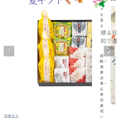
カ
ゴ
を
見
る
贈る目
的で選
ぶ
叙
勲・
褒
章
法
事・
仏
事
出
産
祝
い
画像拡大