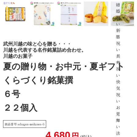
結
婚
祝
い
新
築
祝
武州川越の味と心を贈る・・・
い
川越を代表する名作銘菓詰め合わせ。
長
川越のお菓子
寿
夏の贈り物・お中元・夏ギフト
祝
い
くらづくり銘菓撰
快
気
６号
祝
い
２２個入
お
見
舞
商品番号
ochugen-meikasen-6
い
4,680
法
税込