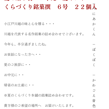
−
くらづくり銘菓撰 ６号 ２２個入
べ
に
あ
小江戸川越の味と心を贈る・・・
か
く
川越を代表する名作銘菓の詰め合わせでございます。
ん
今年も、半分過ぎましたね。
−
ぽ
お世話になった方へ・・
く
ぽ
夏のご挨拶に・・
く
お中元に・・
−
か
帰省のお土産に・・
わ
ご
※夏のくらづくり本舗の銘菓詰め合わせです。
え
音
貴方様のご希望の場所へ お届けいたします。
色