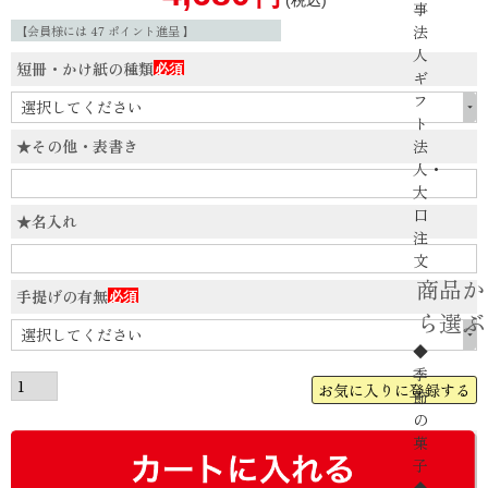
事
法
【会員様には
47
ポイント進呈 】
人
短冊・かけ紙の種類
ギ
(必
フ
須)
ト
★その他・表書き
法
人・
大
口
★名入れ
注
文
商品か
手提げの有無
ら選ぶ
(必
須)
◆
季
お気に入りに登録する
節
の
菓
子