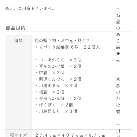
是非、ご用命下さいませ。
−
石
畳
商品規格
の
あ
個数
夏の贈り物・お中元・夏ギフト
る
くらづくり銘菓撰 ６号 ２２個入
街
並
・べにあかくん ×３個
み
・喜多のかけ橋 ×２個
・店蔵 ×２個
−
・開運ごんげん ×２個
喜
・川越ままん ×３個
多
・福蔵 ×２個
の
・長寿らかん餅 ×２個
か
・ぽくぽく ×２個
け
・川越葛もち ×３個
橋
−
川
箱サイズ
２７.４ｃｍ×４０.７ｃｍ×４.７ｃｍ