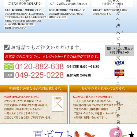
の
方
へ
法
人・
大
口
注
文
会
員
メ
ニ
ュ
ー
新
規
会
員
登
録