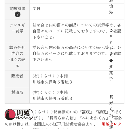
越
浪
賞味期限
７日
漫
？
−
アレルギ
詰め合せ内の個々の商品についての表示等は、各
こ
ー表示
自個々のページに記載しておりますので、ご確認
ち
下さいませ。
ら
詰め合せ
詰め合せ内の個々の商品についての表示等は、各
か
内容の
自個々のページに記載しておりますので、ご確認
ら
個々の表
下さいませ。
◆
示
餅
菓
販売者
(有)くらづくり本舗
子
川越市久保町５番地３
−
製造所
(有)くらづくり本舗
長
川越市久保町５番地３
寿
ら
くらづくり銘菓撰の中の
『福蔵』『店蔵』『ぽく
か
ぽく』『長寿らかん餅』『べにあかくん』『喜多
ん
のかけ橋』
は、社団法人小江戸川越観光協会より、
「川越セレク
餅