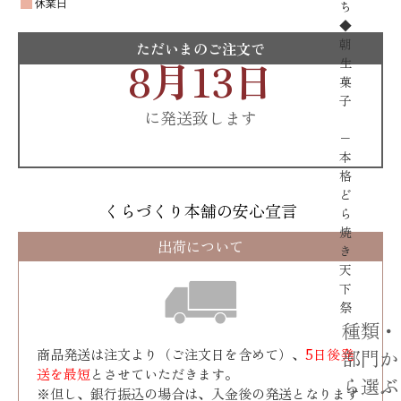
ち
◆
朝
ただいまのご注文で
8月13日
生
菓
子
に発送致します
−
本
格
ど
くらづくり本舗の安心宣言
ら
焼
出荷について
き
天
下
祭
種類・
商品発送は注文より（ご注文日を含めて）、
5日後発
部門か
送を最短
とさせていただきます。
ら選ぶ
※但し、銀行振込の場合は、入金後の発送となります