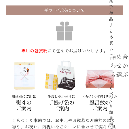
菓
子
ギフト包装について
単
品
ま
と
め
買
い
専用の包装紙
にて包んでお届けいたします。
詰め合
わせか
ら選ぶ
く
ら
づ
く
り
銘
菓
くらづくり本舗では、お中元やお歳暮など季節の贈り
撰
物や、お祝い、内祝いなどシーンに合わせて熨斗や風