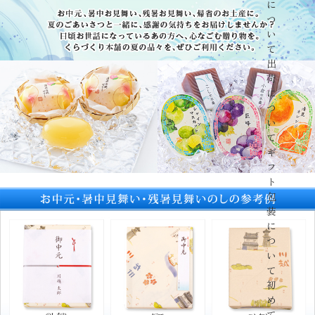
に
つ
い
て
出
荷
に
つ
い
て
ギ
フ
ト
包
装
に
つ
い
て
初
め
て