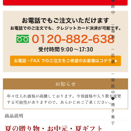
◆
最
中
−
福
蔵
−
店
蔵
−
栗
お知らせ
最
中
年々仕入れ価格が高騰しております。今後価格や入り数を変更
◆
する可能性がありますので、あらかじめご了承ください。
焼
き
商品説明
菓
子
夏の贈り物・お中元・夏ギフト