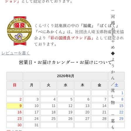
ション」
として認定されております。
−
河
越
くらづくり銘菓撰の中の
『福蔵』『ぽくぽく』
お
『べにあかくん』
は、社団法人埼玉県物産観光協
ち
会より
「彩の国優良ブランド品」
として認定され
ゃ
ております。
め
◆
レビューを書く
よ
営業日・お届けカレンダー・お届けについて
う
か
ん
／
流
し
物
−
葛
も