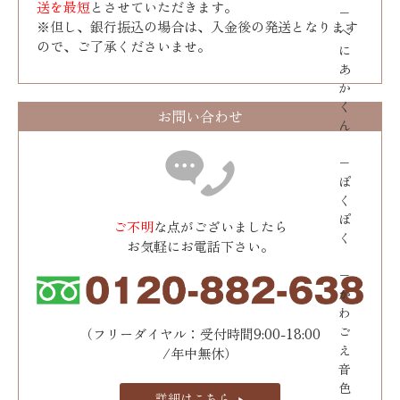
送を最短
とさせていただきます。
−
※但し、銀行振込の場合は、入金後の発送となります
べ
ので、ご了承くださいませ。
に
あ
か
く
お問い合わせ
ん
−
ぽ
く
ぽ
ご不明
な点がございましたら
く
お気軽にお電話下さい。
−
か
わ
ご
（フリーダイヤル：受付時間9:00-18:00
え
/年中無休）
音
色
詳細はこちら