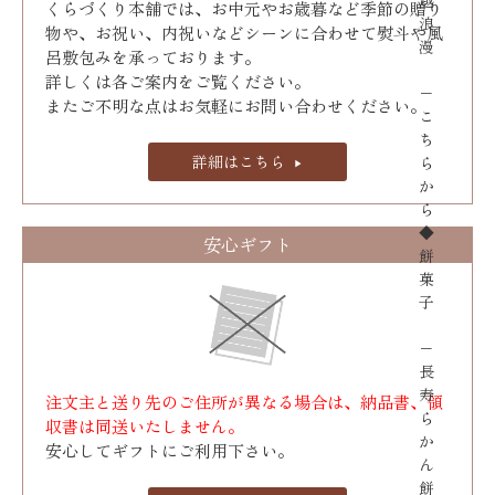
越
くらづくり本舗では、お中元やお歳暮など季節の贈り
浪
物や、お祝い、内祝いなどシーンに合わせて熨斗や風
漫
呂敷包みを承っております｡
詳しくは各ご案内をご覧ください。
−
またご不明な点はお気軽にお問い合わせください。
こ
ち
詳細はこちら
ら
か
ら
◆
安心ギフト
餅
菓
子
−
長
寿
注文主と送り先のご住所が異なる場合は、納品書、領
ら
収書は同送いたしません。
か
安心してギフトにご利用下さい。
ん
餅