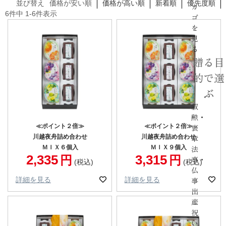
並び替え
価格が安い順
価格が高い順
新着順
優先度順
カ
6
件中
1
-
6
件表示
ゴ
を
見
る
贈る目
的で選
ぶ
叙
勲・
≪ポイント２倍≫
≪ポイント２倍≫
褒
川越夜舟詰め合わせ
川越夜舟詰め合わせ
章
ＭＩＸ６個入
ＭＩＸ９個入
法
2,335
3,315
事・
税込
税込
仏
詳細を見る
詳細を見る
事
出
産
祝
い