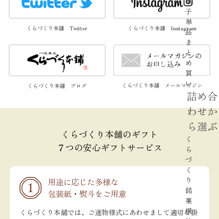
菓
子
単
くらづくり本舗 Twitter
くらづくり本舗 Instagram
品
ま
と
め
買
い
くらづくり本舗 メールマガジン
くらづくり本舗 ブログ
詰め合
わせか
ら選ぶ
くらづくり本舗のギフト
く
７つの安心ギフトサービス
ら
づ
く
り
用途に応じた多様な
銘
包装紙・熨斗をご用意
菓
撰
くらづくり本舗では、ご進物様式にあわせまして適切な掛