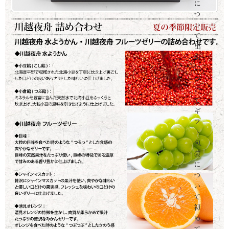
に
つ
い
て
出
荷
に
つ
い
て
ギ
フ
ト
包
装
に
つ
い
て
初
め
て