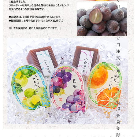
の
方
へ
法
人・
大
口
注
文
会
員
メ
ニ
ュ
ー
新
規
会
員
登
録