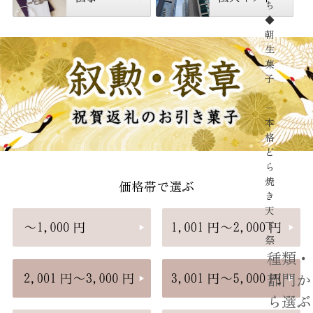
ち
◆
朝
生
菓
子
−
本
格
ど
ら
焼
価格帯で選ぶ
き
天
下
祭
種類・
部門か
ら選ぶ