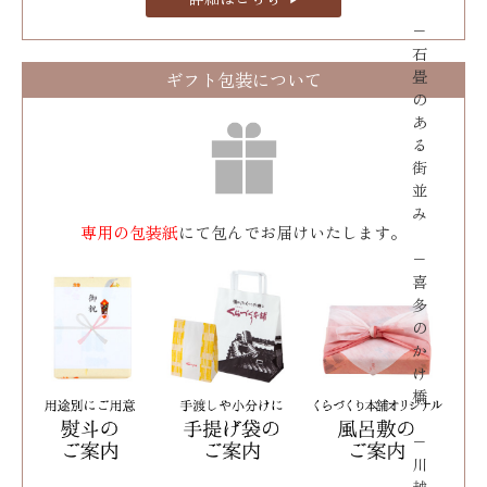
−
石
畳
ギフト包装について
の
あ
る
街
並
み
専用の包装紙
にて包んでお届けいたします。
−
喜
多
の
か
け
橋
−
川