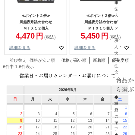
事
法
人
≪ポイント２倍≫
≪ポイント２倍≫
ギ
川越夜舟詰め合わせ
川越夜舟詰め合わせ
フ
ＭＩＸ１２個入
ＭＩＸ１５個入
ト
4,470
5,450
税込
税込
法
人・
詳細を見る
詳細を見る
大
口
並び替え
価格が安い順
価格が高い順
新着順
優先度順
注
6
件中
1
-
6
件表示
文
営業日・お届けカレンダー・お届けについて
商品か
ら選ぶ
◆
季
節
の
菓
子