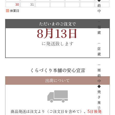
◆
最
中
−
ただいまのご注文で
8月13日
福
蔵
に発送致します
−
店
蔵
−
くらづくり本舗の安心宣言
栗
最
出荷について
中
◆
焼
き
菓
子
商品発送は注文より（ご注文日を含めて）、
5日後発