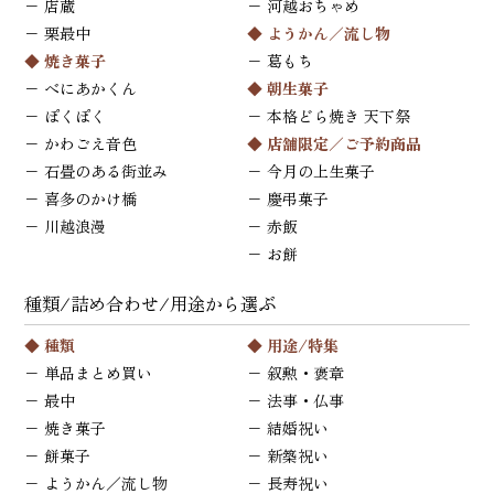
−
店蔵
−
河越おちゃめ
−
栗最中
◆
ようかん／流し物
◆
焼き菓子
−
葛もち
−
べにあかくん
◆
朝生菓子
−
ぽくぽく
−
本格どら焼き 天下祭
−
かわごえ音色
◆ 店舗限定／ご予約商品
−
石畳のある街並み
−
今月の上生菓子
−
喜多のかけ橋
−
慶弔菓子
−
川越浪漫
−
赤飯
−
お餅
種類/詰め合わせ/用途から選ぶ
◆ 種類
◆ 用途/特集
−
単品まとめ買い
−
叙勲・褒章
−
最中
−
法事・仏事
−
焼き菓子
−
結婚祝い
−
餅菓子
−
新築祝い
−
ようかん／流し物
−
長寿祝い