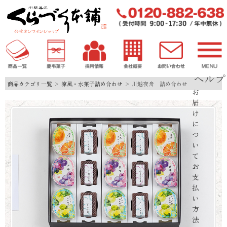
ヘルプ
商品カテゴリ一覧
涼風・水菓子詰め合わせ
川越夜舟 詰め合わせ
お
届
け
に
つ
い
て
お
支
払
い
方
法