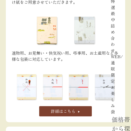
特
け紙をご用意させていただきます。
選
最
中
詰
め
合
わ
せ
進物用、お見舞い・快気祝い用、弔事用、お土産用など多
WEB/
様な包装に対応しています。
通
販
限
定
お
楽
し
み
詳細はこちら
袋
価格帯
から探