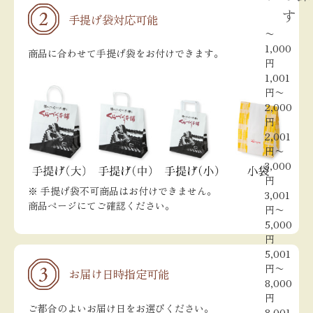
す
手提げ袋対応可能
〜
1,000
商品に合わせて手提げ袋をお付けできます。
円
1,001
円〜
2,000
円
2,001
円〜
3,000
円
※ 手提げ袋不可商品はお付けできません。
3,001
商品ページにてご確認ください。
円〜
5,000
円
5,001
円〜
お届け日時指定可能
8,000
円
ご都合のよいお届け日をお選びください。
8,001