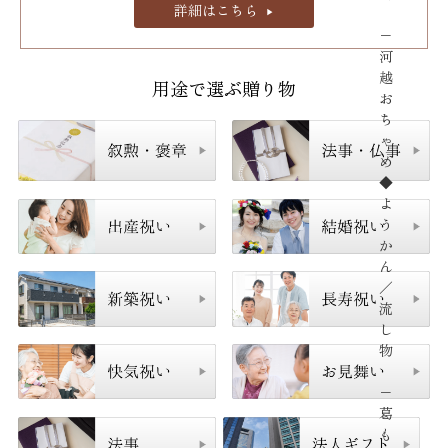
詳細はこちら
−
河
越
用途で選ぶ贈り物
お
ち
ゃ
め
◆
よ
う
か
ん
／
流
し
物
−
葛
も