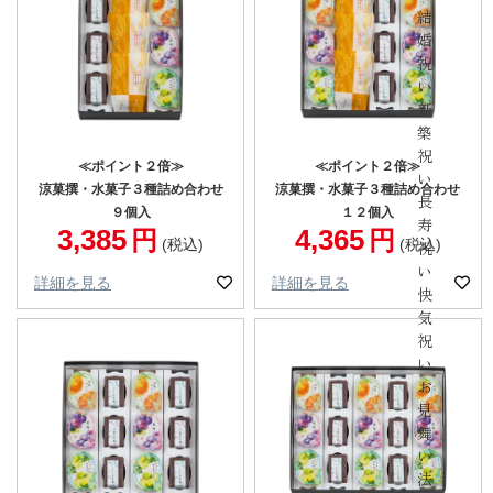
結
婚
祝
い
新
築
祝
≪ポイント２倍≫
≪ポイント２倍≫
い
涼菓撰・水菓子３種詰め合わせ
涼菓撰・水菓子３種詰め合わせ
長
９個入
１２個入
寿
3,385
4,365
税込
税込
祝
い
詳細を見る
詳細を見る
快
気
祝
い
お
見
舞
い
法